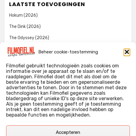
LAATSTE TOEVOEGINGEN
Hokum (2026)
The Dink (2026)
The Odyssey (2026)
Evil Dead Burn (2026)
Beheer cookie-toestemming
The Invite (2026)
Filmofiel gebruikt technologieën zoals cookies om
informatie over je apparaat op te slaan en/of te
raadplegen. Filmofiel doet dit met als doel om de
beste ervaring te bieden en om gepersonaliseerde
WIE IK BEN…?
advertenties te tonen. Door in te stemmen met deze
technologieën kan Filmofiel gegevens zoals
Ik ben ooit begonnen met m’n recensies omdat ik zoveel
bladergedrag of unieke ID's op deze site verwerken.
films keek dat ik af en toe niet meer wist welke ik nu wel of
Als je geen toestemming geeft of je toestemming
intrekt, kan dit een nadelige invloed hebben op
niet gezien had. Ik ben een filmliefhebber, heb als hobby nog
bepaalde functies en mogelijkheden.
erg lang in een videotheek gewerkt, en heb als coproducent
ook aan een aantal onafhankelijke films meegewerkt.
Deze recensies zijn dan ook vooral vrij pretentieloze
Accepteren