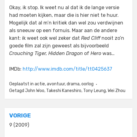
Okay, ik stop. Ik weet nu al dat ik de lange versie
had moeten kijken, maar die is hier niet te huur.
Mogelijk dat al m’n kritiek dan wel zou verdwijnen
als sneeuw op een fornuis. Maar aan de andere
kant: ik weet ook wel zeker dat
Red Cliff
nooit zo’n
goede film zal zijn geweest als bijvoorbeeld
Crouching Tiger, Hidden Dragon
of
Hero
was…
IMDb:
http://www.imdb.com/title/tt0425637
Geplaatst in
actie
,
avontuur
,
drama
,
oorlog
Getagd
John Woo
,
Takeshi Kaneshiro
,
Tony Leung
,
Wei Zhou
Bericht
VORIGE
navigatie
9 (2009)