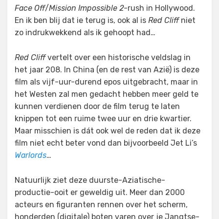
Face Off
/
Mission Impossible 2
-rush in Hollywood.
En ik ben blij dat ie terug is, ook al is
Red Cliff
niet
zo indrukwekkend als ik gehoopt had…
Red Cliff
vertelt over een historische veldslag in
het jaar 208. In China (en de rest van Azië) is deze
film als vijf-uur-durend epos uitgebracht, maar in
het Westen zal men gedacht hebben meer geld te
kunnen verdienen door de film terug te laten
knippen tot een ruime twee uur en drie kwartier.
Maar misschien is dát ook wel de reden dat ik deze
film niet echt beter vond dan bijvoorbeeld Jet Li’s
Warlords
…
Natuurlijk ziet deze duurste-Aziatische-
productie-ooit er geweldig uit. Meer dan 2000
acteurs en figuranten rennen over het scherm,
honderden (digitale) boten varen over je Jangtse-