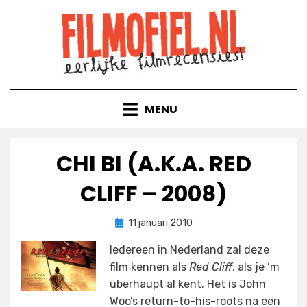
Doorgaan
naar
inhoud
MENU
CHI BI (A.K.A. RED
CLIFF – 2008)
Geplaatst
door
11 januari 2010
Filmofiel.nl
op
Iedereen in Nederland zal deze
film kennen als
Red Cliff
, als je ‘m
überhaupt al kent. Het is John
Woo’s return-to-his-roots na een