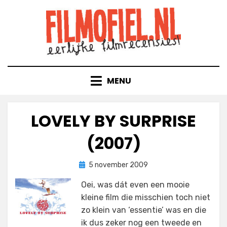
Doorgaan
naar
inhoud
MENU
LOVELY BY SURPRISE
(2007)
Geplaatst
door
5 november 2009
Filmofiel.nl
op
Oei, was dát even een mooie
kleine film die misschien toch niet
zo klein van ‘essentie’ was en die
ik dus zeker nog een tweede en