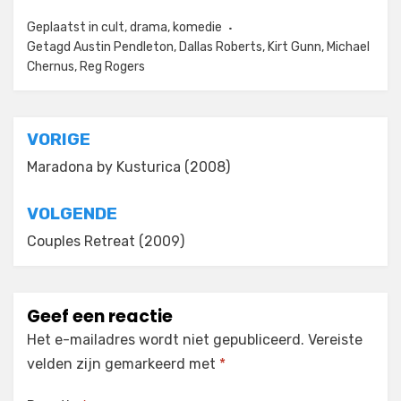
Geplaatst in
cult
,
drama
,
komedie
Getagd
Austin Pendleton
,
Dallas Roberts
,
Kirt Gunn
,
Michael
Chernus
,
Reg Rogers
Bericht
VORIGE
navigatie
Maradona by Kusturica (2008)
VOLGENDE
Couples Retreat (2009)
Geef een reactie
Het e-mailadres wordt niet gepubliceerd.
Vereiste
velden zijn gemarkeerd met
*