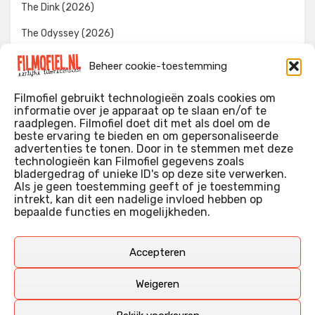
The Dink (2026)
The Odyssey (2026)
Evil Dead Burn (2026)
Beheer cookie-toestemming
The Invite (2026)
Filmofiel gebruikt technologieën zoals cookies om
informatie over je apparaat op te slaan en/of te
raadplegen. Filmofiel doet dit met als doel om de
beste ervaring te bieden en om gepersonaliseerde
WIE IK BEN…?
advertenties te tonen. Door in te stemmen met deze
technologieën kan Filmofiel gegevens zoals
Ik ben ooit begonnen met m’n recensies omdat ik zoveel
bladergedrag of unieke ID's op deze site verwerken.
films keek dat ik af en toe niet meer wist welke ik nu wel of
Als je geen toestemming geeft of je toestemming
intrekt, kan dit een nadelige invloed hebben op
niet gezien had. Ik ben een filmliefhebber, heb als hobby nog
bepaalde functies en mogelijkheden.
erg lang in een videotheek gewerkt, en heb als coproducent
ook aan een aantal onafhankelijke films meegewerkt.
Deze recensies zijn dan ook vooral vrij pretentieloze
Accepteren
uitbreidingen van m’n voormalige ‘videotheek-geouwehoer’,
aangevuld met een groeiende kennis over de kunde én de
Weigeren
kunst van het maken van film.