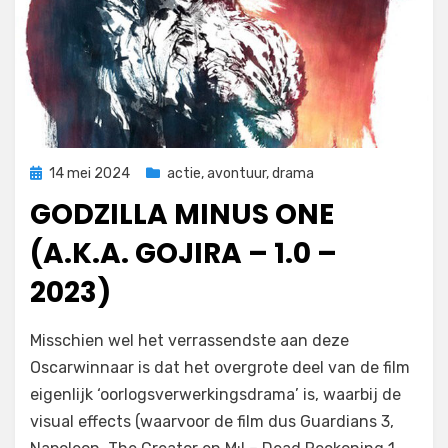
Geplaatst
14 mei 2024
actie
,
avontuur
,
drama
op
GODZILLA MINUS ONE
(A.K.A. GOJIRA – 1.0 –
2023)
door
Filmofiel.nl
Misschien wel het verrassendste aan deze
Oscarwinnaar is dat het overgrote deel van de film
eigenlijk ‘oorlogsverwerkingsdrama’ is, waarbij de
visual effects (waarvoor de film dus Guardians 3,