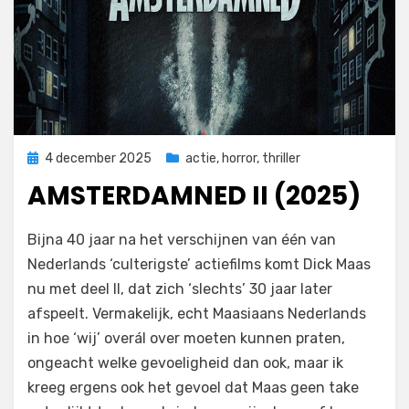
Geplaatst
4 december 2025
actie
,
horror
,
thriller
op
AMSTERDAMNED II (2025)
door
Filmofiel.nl
Bijna 40 jaar na het verschijnen van één van
Nederlands ‘culterigste’ actiefilms komt Dick Maas
nu met deel II, dat zich ‘slechts’ 30 jaar later
afspeelt. Vermakelijk, echt Maasiaans Nederlands
in hoe ‘wij’ overál over moeten kunnen praten,
ongeacht welke gevoeligheid dan ook, maar ik
kreeg ergens ook het gevoel dat Maas geen take