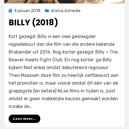
Geplaatst
4 januari 2018
drama
,
komedie
op
BILLY (2018)
op
door
Laat een reactie achter
Filmofiel.nl
Kort gezegd: Billy is een veel geslaagder
Billy
regiedebuut dan die film van die andere bekende
(2018)
Brabander uit 2016. Nog korter gezegd: Billy = The
Beaver meets Fight Club. En nog korter: ga Billy
kijken! Niet enkel omdat debuterend regisseur
Theo Maassen deze film zo heerlijk zelfbewust aan
het promoten is, maar vooral omdat dit één van de
grappigste (en betere) NLse films in tijden is, juist
omdat er geen makkelijke keuzes gemaakt worden
inzake de…
Lees meer...