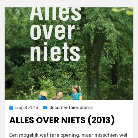
Geplaatst
5 april 2013
documentaire
,
drama
op
ALLES OVER NIETS (2013)
op
door
1 reactie
Filmofiel.nl
Een mogelijk wat rare opening, maar misschien wel