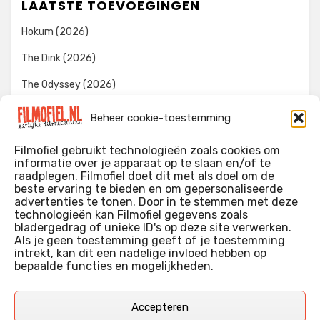
LAATSTE TOEVOEGINGEN
Hokum (2026)
The Dink (2026)
The Odyssey (2026)
Evil Dead Burn (2026)
Beheer cookie-toestemming
The Invite (2026)
Filmofiel gebruikt technologieën zoals cookies om
informatie over je apparaat op te slaan en/of te
raadplegen. Filmofiel doet dit met als doel om de
beste ervaring te bieden en om gepersonaliseerde
WIE IK BEN…?
advertenties te tonen. Door in te stemmen met deze
technologieën kan Filmofiel gegevens zoals
Ik ben ooit begonnen met m’n recensies omdat ik zoveel
bladergedrag of unieke ID's op deze site verwerken.
films keek dat ik af en toe niet meer wist welke ik nu wel of
Als je geen toestemming geeft of je toestemming
intrekt, kan dit een nadelige invloed hebben op
niet gezien had. Ik ben een filmliefhebber, heb als hobby nog
bepaalde functies en mogelijkheden.
erg lang in een videotheek gewerkt, en heb als coproducent
ook aan een aantal onafhankelijke films meegewerkt.
Deze recensies zijn dan ook vooral vrij pretentieloze
Accepteren
uitbreidingen van m’n voormalige ‘videotheek-geouwehoer’,