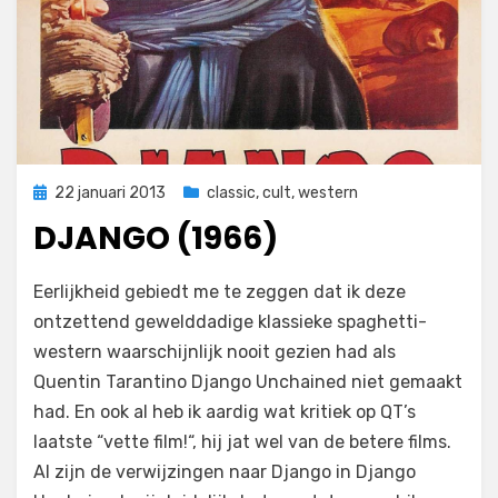
Geplaatst
22 januari 2013
classic
,
cult
,
western
op
DJANGO (1966)
op
door
5 reacties
Filmofiel.nl
Eerlijkheid gebiedt me te zeggen dat ik deze
Django
ontzettend gewelddadige klassieke spaghetti-
(1966)
western waarschijnlijk nooit gezien had als
Quentin Tarantino Django Unchained niet gemaakt
had. En ook al heb ik aardig wat kritiek op QT’s
laatste “vette film!“, hij jat wel van de betere films.
Al zijn de verwijzingen naar Django in Django