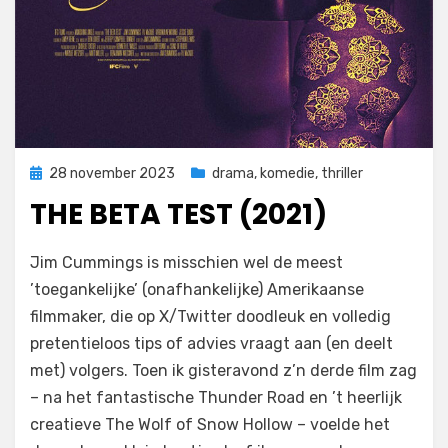
Geplaatst
28 november 2023
drama
,
komedie
,
thriller
op
THE BETA TEST (2021)
door
Filmofiel.nl
Jim Cummings is misschien wel de meest
’toegankelijke’ (onafhankelijke) Amerikaanse
filmmaker, die op X/Twitter doodleuk en volledig
pretentieloos tips of advies vraagt aan (en deelt
met) volgers. Toen ik gisteravond z’n derde film zag
– na het fantastische Thunder Road en ’t heerlijk
creatieve The Wolf of Snow Hollow – voelde het