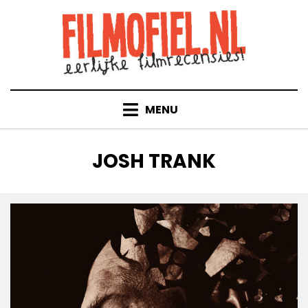
Doorgaan
naar
inhoud
MENU
TAG
:
JOSH TRANK