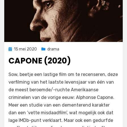
Geplaatst
15 mei 2020
drama
op
CAPONE (2020)
op
door
Laat een reactie achter
Filmofiel.nl
Sow, beetje een lastige film om te recenseren, deze
Capone
verfilming van het laatste levensjaar van één van
(2020)
de meest beroemde/-ruchte Amerikaanse
criminelen van de vorige eeuw: Alphonse Capone.
Meer een studie van een dementerend karakter
dan een ‘vette misdaadfilm’, wat mogelijk ook dat
lage IMDb-punt verklaart. Maar ook een gedurfde