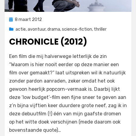
Geplaatst
8 maart 2012
op
actie
,
avontuur
,
drama
,
science-fiction
,
thriller
CHRONICLE (2012)
op
door
2 reacties
Filmofiel.nl
Een film die mij halverwege letterlijk de zin
Chronicle
“Waarom is hier nooit eerder op deze manier een
(2012)
film over gemaakt?” laat uitspreken wil ik natuurlijk
zonder pardon aanraden, zeker omdat het ook
gewoon heerlijk popcorn-vermaak is. Daarbij lijkt
deze ‘low budget’-film een fijne sneer te geven aan
z’n bijna vijftien keer duurdere grote neef, zag ik in
deze debuutfilm (!) één van mijn gaafste dromen
op het witte doek verschijnen (mede daarom ook
bovenstaande quote)…