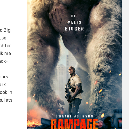
: Big
NLse
uchter
 ik me
ack-
cars
 ik
ook in
s. Iets