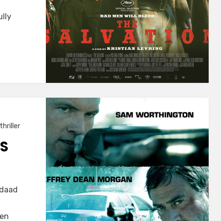
ully
thriller
DS
rdaad
den