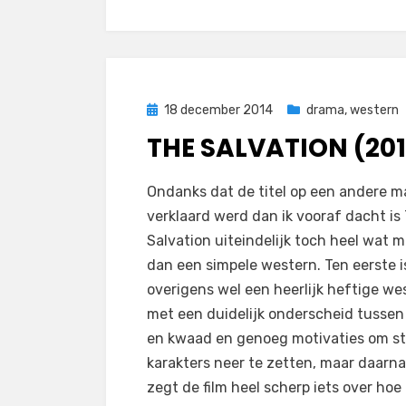
Geplaatst
18 december 2014
drama
,
western
op
THE SALVATION (20
op
door
Laat een reactie achter
Filmofiel.nl
Ondanks dat de titel op een andere m
The
verklaard werd dan ik vooraf dacht is
Salvation
Salvation uiteindelijk toch heel wat 
(2014)
dan een simpele western. Ten eerste i
overigens wel een heerlijk heftige we
met een duidelijk onderscheid tusse
en kwaad en genoeg motivaties om st
karakters neer te zetten, maar daarn
zegt de film heel scherp iets over hoe