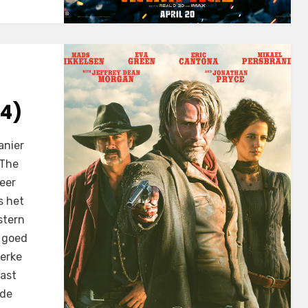
14)
anier
 The
meer
s het
stern
n goed
erke
aast
 de