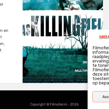
or
on en
’t
en,
Filmofie
t
informat
raadpleg
ervarin
te tone
Filmofie
deze sit
toestemm
op bepa
Acc
Copyright © Filmofiel.nl – 2026