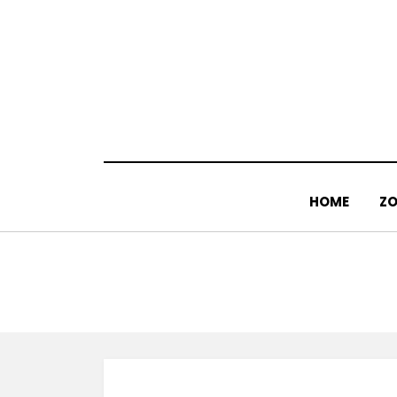
Doorgaan
naar
inhoud
HOME
ZO