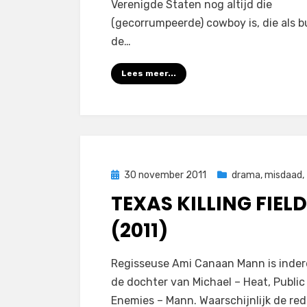
Verenigde Staten nog altijd die
(gecorrumpeerde) cowboy is, die als b
de…
Lees meer...
Geplaatst
30 november 2011
drama
,
misdaad
,
op
TEXAS KILLING FIEL
(2011)
op
door
Laat een reactie achter
Filmofiel.nl
Regisseuse Ami Canaan Mann is inde
Texas
de dochter van Michael – Heat, Public
Killing
Enemies – Mann. Waarschijnlijk de re