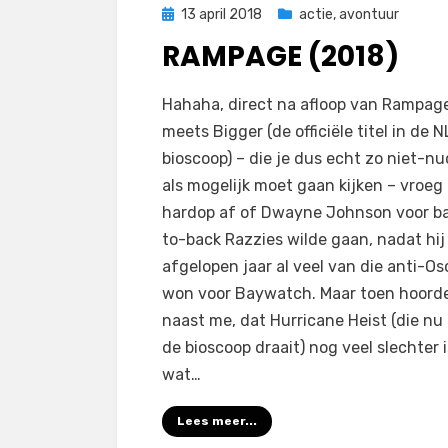
Geplaatst
13 april 2018
actie
,
avontuur
op
RAMPAGE (2018)
op
door
Laat een reactie achter
Filmofiel.nl
Hahaha, direct na afloop van Rampage
Rampage
meets Bigger (de officiële titel in de 
(2018)
bioscoop) – die je dus echt zo niet-n
als mogelijk moet gaan kijken – vroeg
hardop af of Dwayne Johnson voor b
to-back Razzies wilde gaan, nadat hij
afgelopen jaar al veel van die anti-Os
won voor Baywatch. Maar toen hoorde
naast me, dat Hurricane Heist (die nu 
de bioscoop draait) nog veel slechter i
wat…
Lees meer...