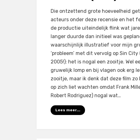
op
door
1 reactie
Filmofiel.nl
Die ontzettend grote hoeveelheid ge
Sin
acteurs onder deze recensie en het fe
City:
de productie uiteindelijk flink wat jar
A
langer duurde dan initieel was geplan
Dame
waarschijnlijk illustratief voor mijn g
to
‘probleem’ met dit vervolg op Sin City 
Kill
2005!): het is nogal een zooitje. Wel e
For
gruwelijk lomp en bij vlagen ook erg l
(2014)
zooitje, maar ik denk dat deze film zo
op zich liet wachten omdat Frank Mille
Robert Rodriguez) nogal wat…
Lees meer...