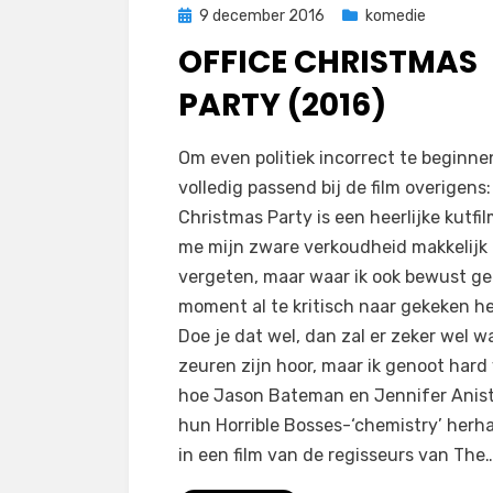
Geplaatst
9 december 2016
komedie
op
OFFICE CHRISTMAS
PARTY (2016)
op
door
Laat een reactie achter
Filmofiel.nl
Om even politiek incorrect te beginne
Office
volledig passend bij de film overigens:
Christmas
Christmas Party is een heerlijke kutfil
Party
me mijn zware verkoudheid makkelijk
(2016)
vergeten, maar waar ik ook bewust g
moment al te kritisch naar gekeken he
Doe je dat wel, dan zal er zeker wel w
zeuren zijn hoor, maar ik genoot hard
hoe Jason Bateman en Jennifer Anis
hun Horrible Bosses-‘chemistry’ herh
in een film van de regisseurs van The