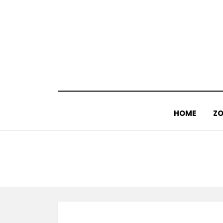
Doorgaan
naar
inhoud
HOME
ZO