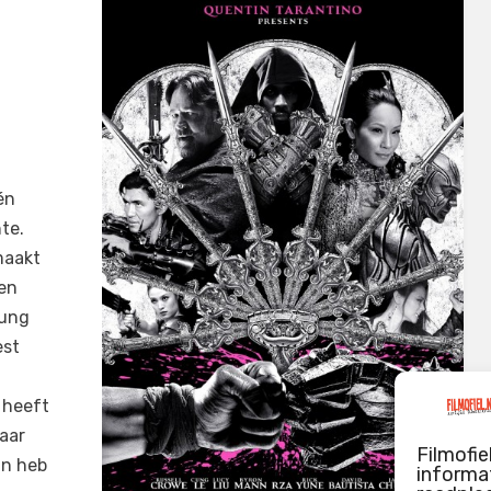
én
hte.
maakt
 en
kung
est
 heeft
naar
Filmofie
an heb
informat