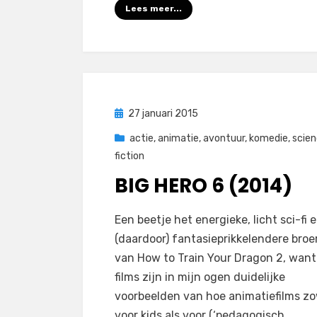
Lees meer...
Geplaatst
27 januari 2015
op
actie
,
animatie
,
avontuur
,
komedie
,
scie
fiction
BIG HERO 6 (2014)
op
door
1 reactie
Filmofiel.nl
Een beetje het energieke, licht sci-fi 
Big
(daardoor) fantasieprikkelendere broe
Hero
van How to Train Your Dragon 2, want
6
films zijn in mijn ogen duidelijke
(2014)
voorbeelden van hoe animatiefilms z
voor kids als voor (‘pedagogisch