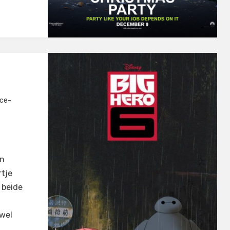
nce-
en
rtje
 beide
owel