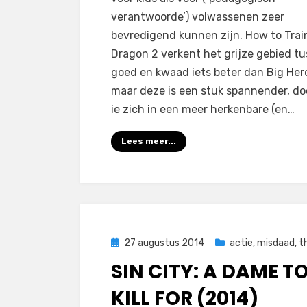
verantwoorde’) volwassenen zeer
bevredigend kunnen zijn. How to Trai
Dragon 2 verkent het grijze gebied t
goed en kwaad iets beter dan Big Hero
maar deze is een stuk spannender, do
ie zich in een meer herkenbare (en…
Lees meer...
Geplaatst
27 augustus 2014
actie
,
misdaad
,
th
op
SIN CITY: A DAME T
KILL FOR (2014)