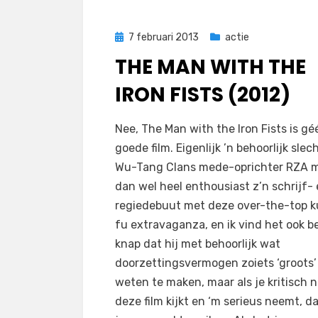
Geplaatst
7 februari 2013
actie
op
THE MAN WITH THE
IRON FISTS (2012)
op
door
Laat een reactie achter
Filmofiel.nl
Nee, The Man with the Iron Fists is gé
The
goede film. Eigenlijk ’n behoorlijk slec
Man
Wu-Tang Clans mede-oprichter RZA 
with
dan wel heel enthousiast z’n schrijf-
the
regiedebuut met deze over-the-top 
Iron
fu extravaganza, en ik vind het ook b
Fists
knap dat hij met behoorlijk wat
(2012)
doorzettingsvermogen zoiets ‘groots’
weten te maken, maar als je kritisch 
deze film kijkt en ‘m serieus neemt, d