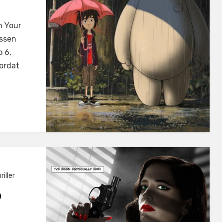
n Your
ussen
 6,
ordat
riller
O