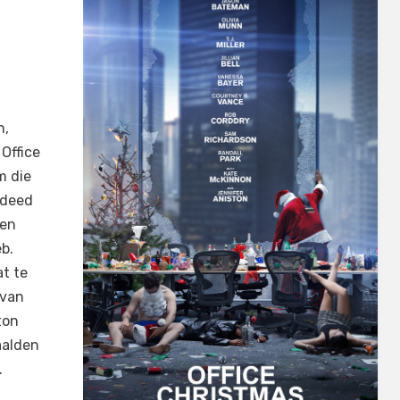
n,
 Office
m die
 deed
een
b.
at te
 van
ton
aalden
…