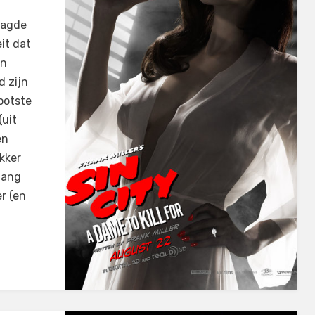
tagde
it dat
en
d zijn
rootste
(uit
en
ekker
 lang
r (en