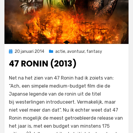
Geplaatst
20 januari 2014
actie
,
avontuur
,
fantasy
op
47 RONIN (2013)
op
door
Laat een reactie achter
Filmofiel.nl
Net na het zien van 47 Ronin had ik zoiets van:
47
“Ach, een simpele medium-budget film die de
Ronin
Japanse legende van de ronin uit de titel
(2013)
bij westerlingen introduceert. Vermakelijk, maar
niet veel meer dan dat“. Nu ik echter weet dat 47
Ronin mogelijk de meest getroebleerde release van
het jaar is, met een budget van minstens 175