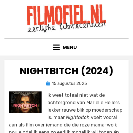
Doorgaan
naar
inhoud
MENU
NIGHTBITCH (2024)
Geplaatst
door
15 augustus 2025
Filmofiel.nl
op
Ik weet totaal niet wat de
achtergrond van Marielle Hellers
lekker rauwe blik op moederschap
is, maar
Nightbitch
voelt vooral
aan als film over iemand die die roze mama-wolk
nou eindelijk eens zo eerlijk mogelijk wil tonen én