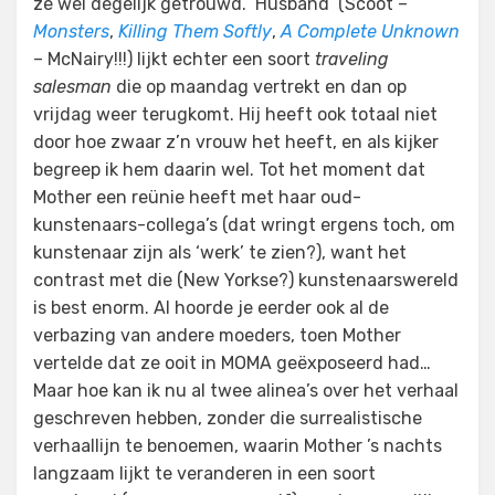
ze wel degelijk getrouwd. ‘Husband’ (Scoot –
Monsters
,
Killing Them Softly
,
A Complete Unknown
– McNairy!!!) lijkt echter een soort
traveling
salesman
die op maandag vertrekt en dan op
vrijdag weer terugkomt. Hij heeft ook totaal niet
door hoe zwaar z’n vrouw het heeft, en als kijker
begreep ik hem daarin wel. Tot het moment dat
Mother een reünie heeft met haar oud-
kunstenaars-collega’s (dat wringt ergens toch, om
kunstenaar zijn als ‘werk’ te zien?), want het
contrast met die (New Yorkse?) kunstenaarswereld
is best enorm. Al hoorde je eerder ook al de
verbazing van andere moeders, toen Mother
vertelde dat ze ooit in MOMA geëxposeerd had…
Maar hoe kan ik nu al twee alinea’s over het verhaal
geschreven hebben, zonder die surrealistische
verhaallijn te benoemen, waarin Mother ’s nachts
langzaam lijkt te veranderen in een soort