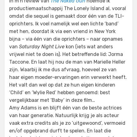
in m’n review van
The Naked Gun
noemde ik
productiemaatschappij The Lonely Island al, vooral
omdat die sequel is gemaakt door één van de TLI-
oprichters. Ik voel namelijk wel een lichte ‘band’
met hen, doordat ik via een vriend in New York
bijna – via één van die oprichters – naar opnames
van
Saturday Night Live
kon (iets wat anders
vrijwel niet te doen is). Het betreffende lid: Jorma
Taccone. En laat hij nou de man van Marielle Heller
zijn. Waarbij ik me dus afvraag, hoeveel ze van
haar eigen moeder-ervaringen erin verwerkt heeft.
Het valt dan wel op dat ze hun eigen kinderen
‘
Child’ en ‘
Wylie Red’ hebben genoemd: best
vergelijkbaar met ‘Baby’ in deze film…
Amy Adams is en blijft één van de beste actrices
van haar generatie. Natuurlijk krijg je als acteur
vaak extra credits als je zo ‘uitgewoond’, vermoeid
en/of opgebrand durft te spelen. En laat die