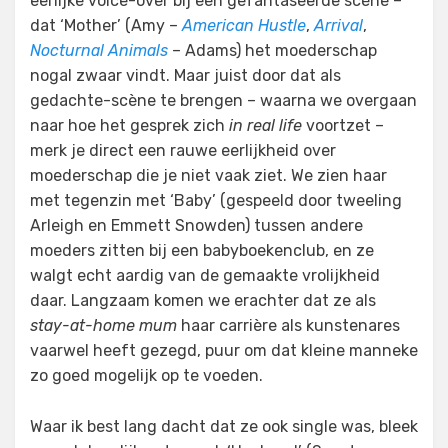
eerlijke voice-over bij een gefantaseerde scène –
dat ‘Mother’ (Amy –
American Hustle
,
Arrival
,
Nocturnal Animals
– Adams) het moederschap
nogal zwaar vindt. Maar juist door dat als
gedachte-scène te brengen – waarna we overgaan
naar hoe het gesprek zich
in real life
voortzet –
merk je direct een rauwe eerlijkheid over
moederschap die je niet vaak ziet. We zien haar
met tegenzin met ‘Baby’ (gespeeld door tweeling
Arleigh en Emmett Snowden) tussen andere
moeders zitten bij een babyboekenclub, en ze
walgt echt aardig van de gemaakte vrolijkheid
daar. Langzaam komen we erachter dat ze als
stay-at-home mum
haar carrière als kunstenares
vaarwel heeft gezegd, puur om dat kleine manneke
zo goed mogelijk op te voeden.
Waar ik best lang dacht dat ze ook single was, bleek