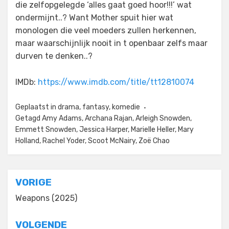
die zelfopgelegde ‘alles gaat goed hoor!!!’ wat
ondermijnt..? Want Mother spuit hier wat
monologen die veel moeders zullen herkennen,
maar waarschijnlijk nooit in t openbaar zelfs maar
durven te denken..?
IMDb:
https://www.imdb.com/title/tt12810074
Geplaatst in
drama
,
fantasy
,
komedie
Getagd
Amy Adams
,
Archana Rajan
,
Arleigh Snowden
,
Emmett Snowden
,
Jessica Harper
,
Marielle Heller
,
Mary
Holland
,
Rachel Yoder
,
Scoot McNairy
,
Zoë Chao
Bericht
VORIGE
navigatie
Weapons (2025)
VOLGENDE