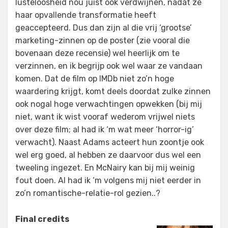
lusteloosheid nou juist ook verdwijnen, nadat ze
haar opvallende transformatie heeft
geaccepteerd. Dus dan zijn al die vrij ‘grootse’
marketing-zinnen op de poster (zie vooral die
bovenaan deze recensie) wel heerlijk om te
verzinnen, en ik begrijp ook wel waar ze vandaan
komen. Dat de film op IMDb niet zo’n hoge
waardering krijgt, komt deels doordat zulke zinnen
ook nogal hoge verwachtingen opwekken (bij mij
niet, want ik wist vooraf wederom vrijwel niets
over deze film; al had ik ‘m wat meer ‘horror-ig’
verwacht). Naast Adams acteert hun zoontje ook
wel erg goed, al hebben ze daarvoor dus wel een
tweeling ingezet. En McNairy kan bij mij weinig
fout doen. Al had ik ‘m volgens mij niet eerder in
zo’n romantische-relatie-rol gezien..?
Final credits