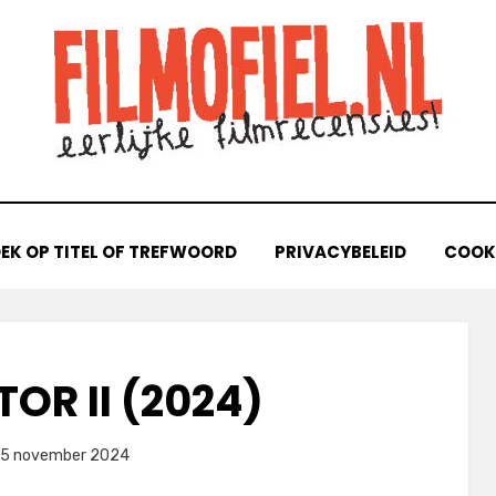
EK OP TITEL OF TREFWOORD
PRIVACYBELEID
COOKI
OR II (2024)
laatst
door
15 november 2024
Filmofiel.nl