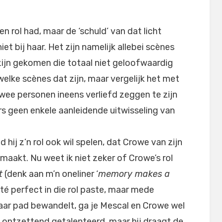
en rol had, maar de ‘schuld’ van dat licht
t bij haar. Het zijn namelijk allebei scènes
 zijn gekomen die totaal niet geloofwaardig
 welke scènes dat zijn, maar vergelijk het met
ee personen ineens verliefd zeggen te zijn
kers geen enkele aanleidende uitwisseling van
 hij z’n rol ook wil spelen, dat Crowe van zijn
maakt. Nu weet ik niet zeker of Crowe’s rol
t
(denk aan m’n oneliner ‘
memory makes a
 té perfect in die rol paste, maar mede
baar pad bewandelt, ga je Mescal en Crowe wel
s ontzettend getalenteerd, maar hij draagt de