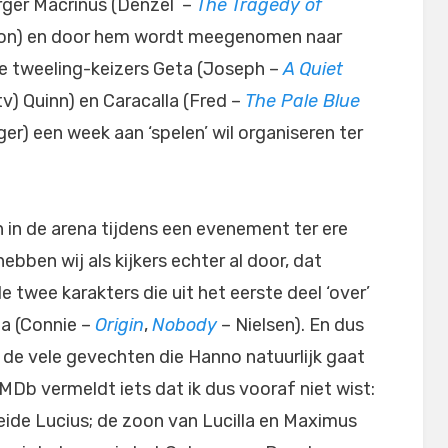
ger Macrinus (Denzel –
The Tragedy of
on) en door hem wordt meegenomen naar
e tweeling-keizers Geta (Joseph –
A Quiet
tv) Quinn) en Caracalla (Fred –
The Pale Blue
er) een week aan ‘spelen’ wil organiseren ter
 in de arena tijdens een evenement ter ere
ebben wij als kijkers echter al door, dat
 twee karakters die uit het eerste deel ‘over’
la (Connie –
Origin
,
Nobody
– Nielsen). En dus
n de vele gevechten die Hanno natuurlijk gaat
 IMDb vermeldt iets dat ik dus vooraf niet wist:
oeide Lucius; de zoon van Lucilla en Maximus