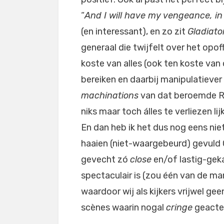
“
And I will have my vengeance, in t
(en interessant), en zo zit
Gladiator
generaal die twijfelt over het opo
koste van alles (ook ten koste van 
bereiken en daarbij manipulatiever 
machinations
van dat beroemde Ro
niks maar toch álles te verliezen li
En dan heb ik het dus nog eens ni
haaien (niet-waargebeurd) gevuld
gevecht zó
close
en/of lastig-gek
spectaculair is (zou één van de ma
waardoor wij als kijkers vrijwel ge
scènes waarin nogal
cringe
geacte