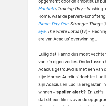
opgemerkt door de ambitieuze bur
Macbeth
,
Training Day
– Washingt
Rome, waar de pervers-schofterig
Place: Day One
,
Stranger Things
(
Eye
,
The White Lotus
(tv) – Heching
ere van Acacius’ overwinning…
Lullig dat Hanno dus moet vechten
van z’n eigen verlies. Ondertussen h
Acacius getrouwd is met één van de
zijn: Marcus Aurelius’ dochter Lucil
zijn Acacius en Lucilla eregasten i
winnen
– spoiler alert?
. En zelfs
dat dit een film is over de opgegr