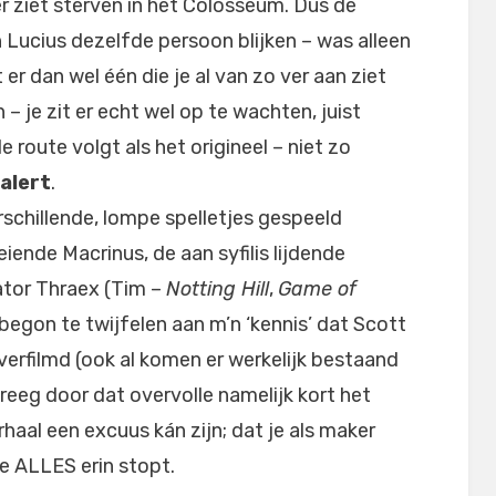
er ziet sterven in het Colosseum. Dus de
n Lucius dezelfde persoon blijken – was alleen
er dan wel één die je al van zo ver aan ziet
– je zit er echt wel op te wachten, juist
 route volgt als het origineel – niet zo
 alert
.
rschillende, lompe spelletjes gespeeld
iende Macrinus, de aan syfilis lijdende
nator Thraex (Tim –
Notting Hill
,
Game of
 begon te twijfelen aan m’n ‘kennis’ dat Scott
erfilmd (ook al komen er werkelijk bestaand
kreeg door dat overvolle namelijk kort het
haal een excuus kán zijn; dat je als maker
je ALLES erin stopt.