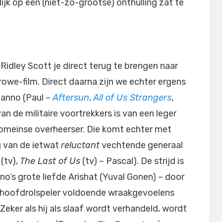
ijk op een (niet-zo-grootse) onthulling zat te
idley Scott je direct terug te brengen naar
rowe-film. Direct daarna zijn we echter ergens
Hanno (Paul –
Aftersun
,
All of Us Strangers
,
an de militaire voortrekkers is van een leger
omeinse overheerser. Die komt echter met
ng van de ietwat
reluctant
vechtende generaal
(tv),
The Last of Us
(tv) – Pascal). De strijd is
no’s grote liefde Arishat (Yuval Gonen) – door
 hoofdrolspeler voldoende wraakgevoelens
 Zeker als hij als slaaf wordt verhandeld, wordt