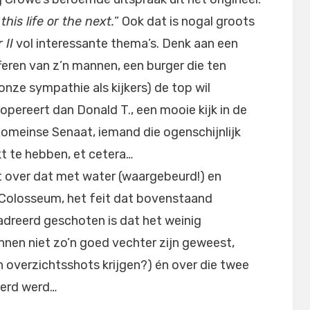
his life or the next.
” Ook dat is nogal groots
 II
vol interessante thema’s. Denk aan een
fferen van z’n mannen, een burger die ten
onze sympathie als kijkers) de top wil
opereert dan Donald T., een mooie kijk in de
meinse Senaat, iemand die ogenschijnlijk
jkt te hebben, et cetera…
et over dat met water (waargebeurd!) en
 Colosseum, het feit dat bovenstaand
adreerd geschoten is dat het weinig
nnen niet zo’n goed vechter zijn geweest,
en overzichtsshots krijgen?) én over die twee
erd werd…