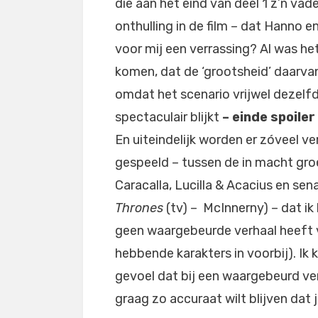
die aan het eind van deel 1 z’n vad
onthulling in de film – dat Hanno e
voor mij een verrassing? Al was het 
komen, dat de ‘grootsheid’ daarvan 
omdat het scenario vrijwel dezelfde
spectaculair blijkt
– einde spoiler
En uiteindelijk worden er zóveel ve
gespeeld – tussen de in macht groe
Caracalla, Lucilla & Acacius en se
Thrones
(tv) – McInnerny) – dat ik
geen waargebeurde verhaal heeft v
hebbende karakters in voorbij). Ik 
gevoel dat bij een waargebeurd ver
graag zo accuraat wilt blijven dat 