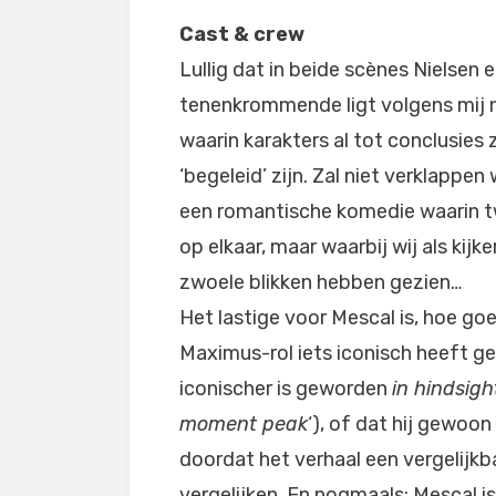
Cast & crew
Lullig dat in beide scènes Nielsen e
tenenkrommende ligt volgens mij nie
waarin karakters al tot conclusies
‘begeleid’ zijn. Zal niet verklappen
een romantische komedie waarin tw
op elkaar, maar waarbij wij als kij
zwoele blikken hebben gezien…
Het lastige voor Mescal is, hoe goed
Maximus-rol iets iconisch heeft ge
iconischer is geworden
in hindsigh
moment peak
‘), of dat hij gewoon
doordat het verhaal een vergelijk
vergelijken. En nogmaals: Mescal i