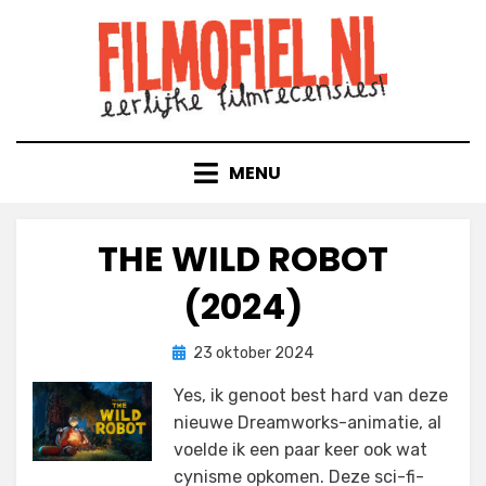
Doorgaan
naar
inhoud
MENU
THE WILD ROBOT
(2024)
Geplaatst
door
23 oktober 2024
Filmofiel.nl
op
Yes, ik genoot best hard van deze
nieuwe Dreamworks-animatie, al
voelde ik een paar keer ook wat
cynisme opkomen. Deze sci-fi-