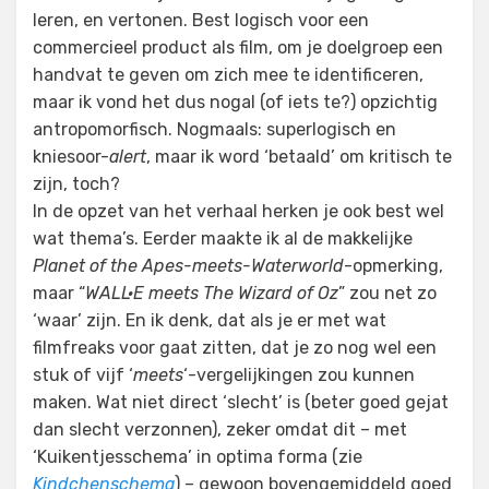
leren, en vertonen. Best logisch voor een
commercieel product als film, om je doelgroep een
handvat te geven om zich mee te identificeren,
maar ik vond het dus nogal (of iets te?) opzichtig
antropomorfisch. Nogmaals: superlogisch en
kniesoor-
alert
, maar ik word ‘betaald’ om kritisch te
zijn, toch?
In de opzet van het verhaal herken je ook best wel
wat thema’s. Eerder maakte ik al de makkelijke
Planet of the Apes-meets-Waterworld
-opmerking,
maar “
WALL·E meets The Wizard of Oz
” zou net zo
‘waar’ zijn. En ik denk, dat als je er met wat
filmfreaks voor gaat zitten, dat je zo nog wel een
stuk of vijf ‘
meets
‘-vergelijkingen zou kunnen
maken. Wat niet direct ‘slecht’ is (beter goed gejat
dan slecht verzonnen), zeker omdat dit – met
‘Kuikentjesschema’ in optima forma (zie
Kindchenschema
) – gewoon bovengemiddeld goed