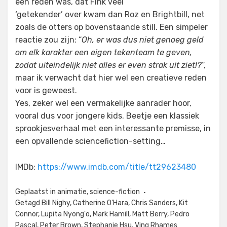
een reden was, dat Fink veel
‘getekender’ over kwam dan Roz en Brightbill, net
zoals de otters op bovenstaande still. Een simpeler
reactie zou zijn: “
Oh, er was dus niet genoeg geld
om elk karakter een eigen tekenteam te geven,
zodat uiteindelijk niet alles er even strak uit ziet!?
“,
maar ik verwacht dat hier wel een creatieve reden
voor is geweest.
Yes, zeker wel een vermakelijke aanrader hoor,
vooral dus voor jongere kids. Beetje een klassiek
sprookjesverhaal met een interessante premisse, in
een opvallende sciencefiction-setting…
IMDb:
https://www.imdb.com/title/tt29623480
Geplaatst in
animatie
,
science-fiction
Getagd
Bill Nighy
,
Catherine O'Hara
,
Chris Sanders
,
Kit
Connor
,
Lupita Nyong'o
,
Mark Hamill
,
Matt Berry
,
Pedro
Pascal
,
Peter Brown
,
Stephanie Hsu
,
Ving Rhames