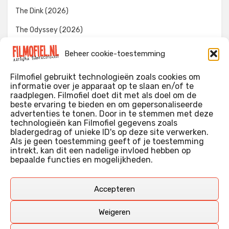
The Dink (2026)
The Odyssey (2026)
Evil Dead Burn (2026)
Beheer cookie-toestemming
The Invite (2026)
Filmofiel gebruikt technologieën zoals cookies om
informatie over je apparaat op te slaan en/of te
raadplegen. Filmofiel doet dit met als doel om de
beste ervaring te bieden en om gepersonaliseerde
WIE IK BEN…?
advertenties te tonen. Door in te stemmen met deze
technologieën kan Filmofiel gegevens zoals
Ik ben ooit begonnen met m’n recensies omdat ik zoveel
bladergedrag of unieke ID's op deze site verwerken.
films keek dat ik af en toe niet meer wist welke ik nu wel of
Als je geen toestemming geeft of je toestemming
intrekt, kan dit een nadelige invloed hebben op
niet gezien had. Ik ben een filmliefhebber, heb als hobby nog
bepaalde functies en mogelijkheden.
erg lang in een videotheek gewerkt, en heb als coproducent
ook aan een aantal onafhankelijke films meegewerkt.
Deze recensies zijn dan ook vooral vrij pretentieloze
Accepteren
uitbreidingen van m’n voormalige ‘videotheek-geouwehoer’,
aangevuld met een groeiende kennis over de kunde én de
Weigeren
kunst van het maken van film.