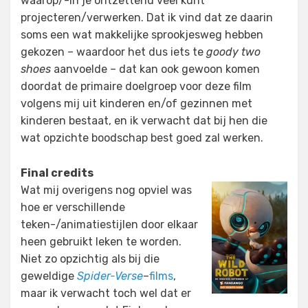
waarop/-in je ontzettend veel kunt
projecteren/verwerken. Dat ik vind dat ze daarin
soms een wat makkelijke sprookjesweg hebben
gekozen – waardoor het dus iets te
goody two
shoes
aanvoelde – dat kan ook gewoon komen
doordat de primaire doelgroep voor deze film
volgens mij uit kinderen en/of gezinnen met
kinderen bestaat, en ik verwacht dat bij hen die
wat opzichte boodschap best goed zal werken.
Final credits
Wat mij overigens nog opviel was
hoe er verschillende
teken-/animatiestijlen door elkaar
heen gebruikt leken te worden.
Niet zo opzichtig als bij die
geweldige
Spider-Verse
–
films
,
maar ik verwacht toch wel dat er