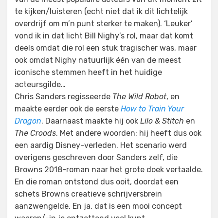
te kijken/luisteren (echt niet dat ik dit lichtelijk
overdrijf om m’n punt sterker te maken). ‘Leuker’
vond ik in dat licht Bill Nighy’s rol, maar dat komt
deels omdat die rol een stuk tragischer was, maar
ook omdat Nighy natuurlijk één van de meest
iconische stemmen heeft in het huidige
acteursgilde…
Chris Sanders regisseerde
The Wild Robot
, en
maakte eerder ook de eerste
How to Train Your
Dragon
. Daarnaast maakte hij ook
Lilo & Stitch
en
The Croods
. Met andere woorden: hij heeft dus ook
een aardig Disney-verleden. Het scenario werd
overigens geschreven door Sanders zelf, die
Browns 2018-roman naar het grote doek vertaalde.
En die roman ontstond dus ooit, doordat een
schets Browns creatieve schrijversbrein
aanzwengelde. En ja, dat is een mooi concept