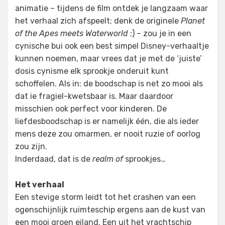
animatie – tijdens de film ontdek je langzaam waar
het verhaal zich afspeelt; denk de originele
Planet
of the Apes meets Waterworld
;) – zou je in een
cynische bui ook een best simpel Disney-verhaaltje
kunnen noemen, maar vrees dat je met de ‘juiste’
dosis cynisme elk sprookje onderuit kunt
schoffelen. Als in: de boodschap is net zo mooi als
dat ie fragiel-kwetsbaar is. Maar daardoor
misschien ook perfect voor kinderen. De
liefdesboodschap is er namelijk één, die als ieder
mens deze zou omarmen, er nooit ruzie of oorlog
zou zijn.
Inderdaad, dat is de
realm of
sprookjes…
Het verhaal
Een stevige storm leidt tot het crashen van een
ogenschijnlijk ruimteschip ergens aan de kust van
een mooi groen eiland. Een uit het vrachtschip