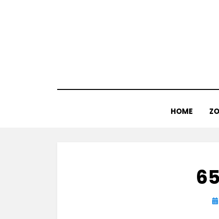
Doorgaan
naar
inhoud
HOME
ZO
65
Ge
o