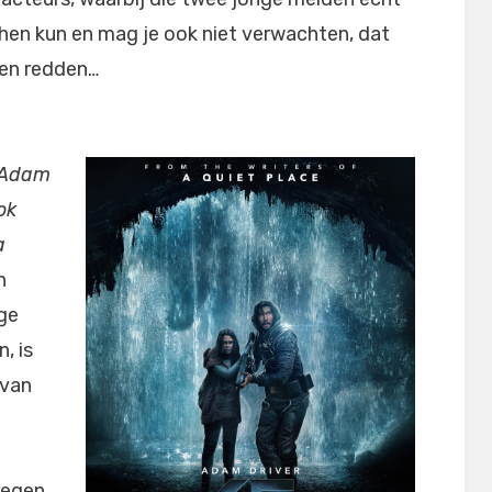
hen kun en mag je ook niet verwachten, dat
nen redden…
 Adam
ok
a
n
ige
, is
 van
regen