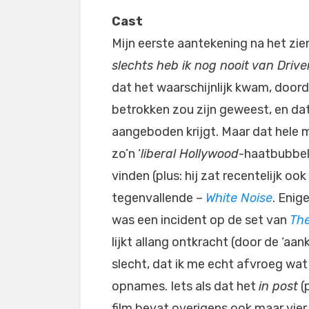
Cast
Mijn eerste aantekening na het zien
slechts heb ik nog nooit van Driver
dat het waarschijnlijk kwam, door
betrokken zou zijn geweest, en dat
aangeboden krijgt. Maar dat hele m
zo’n ‘
liberal Hollywood
-haatbubbel’
vinden (plus: hij zat recentelijk o
tegenvallende –
White Noise
. Enig
was een incident op de set van
The
lijkt allang ontkracht (door de ‘aa
slecht, dat ik me echt afvroeg wa
opnames. Iets als dat het
in post
(
film bevat overigens ook maar vier