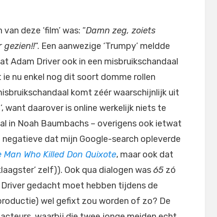
 van deze ‘film’ was: “
Damn zeg, zoiets
 gezien!!
“. Een aanwezige ‘Trumpy’ meldde
dat Adam Driver ook in een misbruikschandaal
 ie nu enkel nog dit soort domme rollen
isbruikschandaal komt zéér waarschijnlijk uit
, want daarover is online werkelijk niets te
ok al in Noah Baumbachs – overigens ook ietwat
e negatieve dat mijn Google-search opleverde
 Man Who Killed Don Quixote
, maar ook dat
nklaagster’ zelf)). Ook qua dialogen was
65
zó
t Driver gedacht moet hebben tijdens de
productie) wel gefixt zou worden of zo? De
 acteurs, waarbij die twee jonge meiden echt