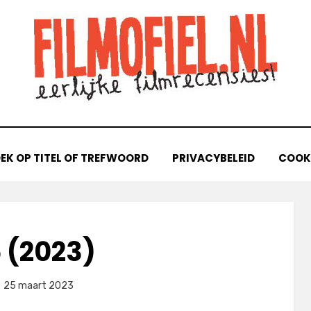
EK OP TITEL OF TREFWOORD
PRIVACYBELEID
COOKI
 (2023)
plaatst
door
25 maart 2023
Filmofiel.nl
p