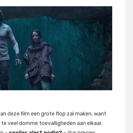
e van deze film een grote flop zal maken, want
l te veel domme toevalligheden aan elkaar.
ip
– spoiler alert nodig? –
dus precies