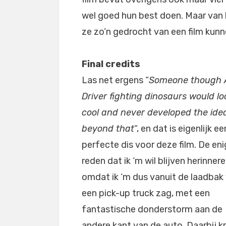
wel goed hun best doen. Maar van 
ze zo’n gedrocht van een film kun
Final credits
Las net ergens “
Someone though
Driver fighting dinosaurs would lo
cool and never developed the ide
beyond that
“, en dat is eigenlijk ee
perfecte dis voor deze film. De en
reden dat ik ‘m wil blijven herinneren
omdat ik ‘m dus vanuit de laadbak
een pick-up truck zag, met een
fantastische donderstorm aan de
andere kant van de auto. Daarbij k