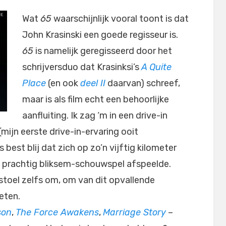
Wat
65
waarschijnlijk vooral toont is dat
John Krasinski een goede regisseur is.
65
is namelijk geregisseerd door het
schrijversduo dat Krasinksi’s
A Quite
Place
(en ook
deel II
daarvan) schreef,
maar is als film echt een behoorlijke
aanfluiting. Ik zag ‘m in een drive-in
mijn eerste drive-in-ervaring ooit
 best blij dat zich op zo’n vijftig kilometer
en prachtig bliksem-schouwspel afspeelde.
toel zelfs om, om van dit opvallende
eten.
son
,
The Force Awakens
,
Marriage Story
–