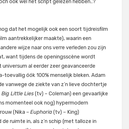
 toch ook wel het script gelezen hebben..?
 nog dat het mogelijk ook een soort tijdreisfilm
film aantrekkelijker maakte), waarin een
 andere wijze naar ons verre verleden zou zijn
at, want tijdens de openingsscène wordt
het universum al eerder zeer geavanceerde
-toevallig óók 100% menselijk bleken. Adam
de vanwege de ziekte van z’n lieve dochtertje
,
Big Little Lies
(tv) – Coleman) een gevaarlijke
 ons momenteel ook nog) hypermodern
vrouw (Nika –
Euphoria
(tv) – King)
 de ruimte in, als z’n schip (met talloze in