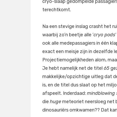
cryo-slaap gedompelde passagiers
terechtkomt.
Na een stevige inslag crasht het 
waarbij zo’n beetje alle ‘
cryo pods
ook alle medepassagiers in één klap
exact een meisje zijn in dezelfde lee
Projectiemogelijkheden alom, maar d
Je hebt namelijk net de titel
65
gez
makkelijke/opzichtige uitleg dat d
is, en de titel dus slaat op het mil
afspeelt. Inderdaad:
mindblowing 
die
huge
meteoriet neersloeg net 
dinosauriërs omkwamen?? Dat kan 