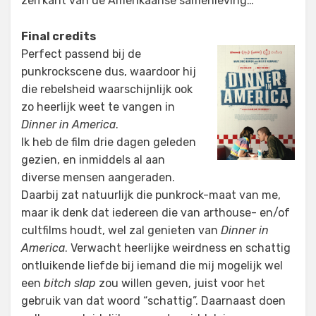
zelfkant van de Amerikaanse samenleving…
Final credits
Perfect passend bij de
punkrockscene dus, waardoor hij
die rebelsheid waarschijnlijk ook
zo heerlijk weet te vangen in
Dinner in America
.
Ik heb de film drie dagen geleden
gezien, en inmiddels al aan
diverse mensen aangeraden.
Daarbij zat natuurlijk die punkrock-maat van me,
maar ik denk dat iedereen die van arthouse- en/of
cultfilms houdt, wel zal genieten van
Dinner in
America
. Verwacht heerlijke weirdness en schattig
ontluikende liefde bij iemand die mij mogelijk wel
een
bitch slap
zou willen geven, juist voor het
gebruik van dat woord “schattig”. Daarnaast doen