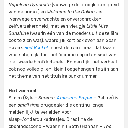
Napoleon Dynamite
(vanwege de droogkloterigheid
van de humor) en
Welcome to the Dollhouse
(vanwege onverwachte en onverschrokken
zelfverzekerdheid) met een vleugje
Little Miss
Sunshine
(waarin één van de moeders uit deze film
ook te zien was). Waarbij ik kort ook even aan Sean
Bakers
Red Rocket
moest denken, maar dat kwam
waarschijnlijk door het ‘domme opportunisme’ van
die tweede hoofdrolspeler. En dan lijkt het verhaal
ook nog volledig (en ‘klein’) opgehangen te zijn aan
het thema van het titulaire punknummer…
Het verhaal
Simon (Kyle –
Scream
,
American Sniper
– Gallner) is
een
small time
drugdealer die continu jonge
meiden lijkt te verleiden voor
slaap-/onderduikadresjes. Direct na de
openingsscène – waarin hij Beth (Hannah –
The