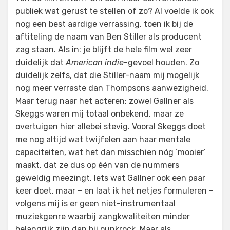
publiek wat gerust te stellen of zo? Al voelde ik ook
nog een best aardige verrassing, toen ik bij de
aftiteling de naam van Ben Stiller als producent
zag staan. Als in: je blijft de hele film wel zeer
duidelijk dat
American indie
-gevoel houden. Zo
duidelijk zelfs, dat die Stiller-naam mij mogelijk
nog meer verraste dan Thompsons aanwezigheid.
Maar terug naar het acteren: zowel Gallner als
Skeggs waren mij totaal onbekend, maar ze
overtuigen hier allebei stevig. Vooral Skeggs doet
me nog altijd wat twijfelen aan haar mentale
capaciteiten, wat het dan misschien nóg ‘mooier’
maakt, dat ze dus op één van de nummers
geweldig meezingt. Iets wat Gallner ook een paar
keer doet, maar – en laat ik het netjes formuleren –
volgens mij is er geen niet-instrumentaal
muziekgenre waarbij zangkwaliteiten minder
belangrijk zijn dan bij punkrock. Maar als