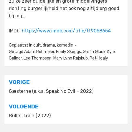
zulke zeer duidelijke en grote middelvingers
richting burgerlijkheid het ook nog altijd erg goed
bij mij…
IMDb:
https://www.imdb.com/title/tt9058654
Geplaatst in
cult
,
drama
,
komedie
Getagd
Adam Rehmeier
,
Emily Skeggs
,
Griffin Gluck
,
Kyle
Gallner
,
Lea Thompson
,
Mary Lynn Rajskub
,
Pat Healy
Bericht
VORIGE
navigatie
Gæsterne (a.k.a. Speak No Evil – 2022)
VOLGENDE
Bullet Train (2022)