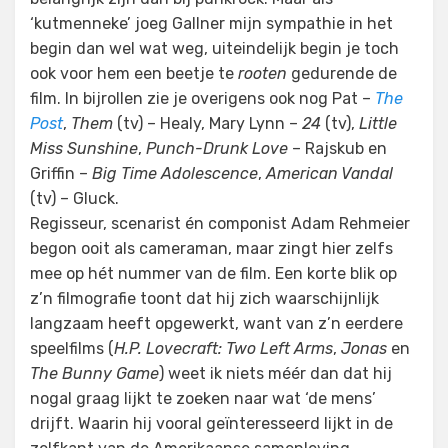
‘kutmenneke’ joeg Gallner mijn sympathie in het
begin dan wel wat weg, uiteindelijk begin je toch
ook voor hem een beetje te
rooten
gedurende de
film. In bijrollen zie je overigens ook nog Pat –
The
Post
,
Them
(tv) – Healy, Mary Lynn –
24
(tv),
Little
Miss Sunshine
,
Punch-Drunk Love
– Rajskub en
Griffin –
Big Time Adolescence
,
American Vandal
(tv) – Gluck.
Regisseur, scenarist én componist Adam Rehmeier
begon ooit als cameraman, maar zingt hier zelfs
mee op hét nummer van de film. Een korte blik op
z’n filmografie toont dat hij zich waarschijnlijk
langzaam heeft opgewerkt, want van z’n eerdere
speelfilms (
H.P. Lovecraft: Two Left Arms
,
Jonas
en
The Bunny Game
) weet ik niets méér dan dat hij
nogal graag lijkt te zoeken naar wat ‘de mens’
drijft. Waarin hij vooral geïnteresseerd lijkt in de