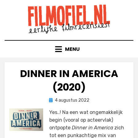
Doorgaan
naar
inhoud
MENU
DINNER IN AMERICA
(2020)
Geplaatst
door
4 augustus 2022
Filmofiel.nl
op
Yes..! Na een wat ongemakkelijk
begin (vooral op acteervlak)
ontpopte
Dinner in America
zich
tot een punkachtige mix van