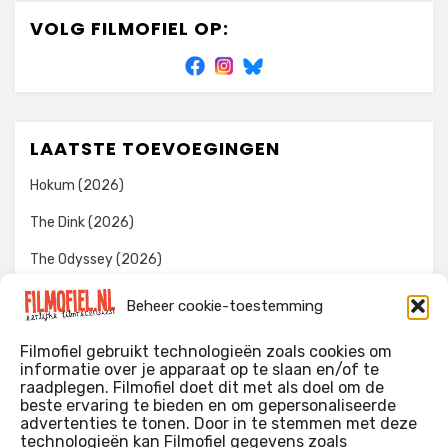
VOLG FILMOFIEL OP:
LAATSTE TOEVOEGINGEN
Hokum (2026)
The Dink (2026)
The Odyssey (2026)
Evil Dead Burn (2026)
Beheer cookie-toestemming
The Invite (2026)
Filmofiel gebruikt technologieën zoals cookies om
informatie over je apparaat op te slaan en/of te
raadplegen. Filmofiel doet dit met als doel om de
beste ervaring te bieden en om gepersonaliseerde
WIE IK BEN…?
advertenties te tonen. Door in te stemmen met deze
technologieën kan Filmofiel gegevens zoals