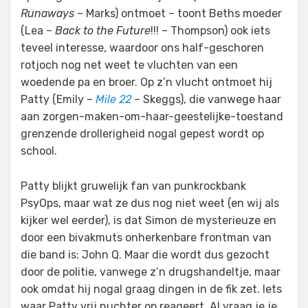
Runaways
– Marks) ontmoet – toont Beths moeder
(Lea –
Back to the Future
!!! – Thompson) ook iets
teveel interesse, waardoor ons half-geschoren
rotjoch nog net weet te vluchten van een
woedende pa en broer. Op z’n vlucht ontmoet hij
Patty (Emily –
Mile 22
– Skeggs), die vanwege haar
aan zorgen-maken-om-haar-geestelijke-toestand
grenzende drollerigheid nogal gepest wordt op
school.
Patty blijkt gruwelijk fan van punkrockbank
PsyOps, maar wat ze dus nog niet weet (en wij als
kijker wel eerder), is dat Simon de mysterieuze en
door een bivakmuts onherkenbare frontman van
die band is: John Q. Maar die wordt dus gezocht
door de politie, vanwege z’n drugshandeltje, maar
ook omdat hij nogal graag dingen in de fik zet. Iets
waar Patty vrij nuchter op reageert. Al vraag je je