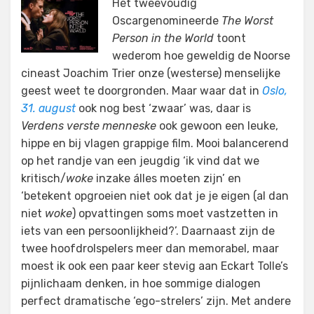
Het tweevoudig
Oscargenomineerde
The Worst
Person in the World
toont
wederom hoe geweldig de Noorse
cineast Joachim Trier onze (westerse) menselijke
geest weet te doorgronden. Maar waar dat in
Oslo,
31. august
ook nog best ‘zwaar’ was, daar is
Verdens verste menneske
ook gewoon een leuke,
hippe en bij vlagen grappige film. Mooi balancerend
op het randje van een jeugdig ‘ik vind dat we
kritisch/
woke
inzake álles moeten zijn’ en
‘betekent opgroeien niet ook dat je je eigen (al dan
niet
woke
) opvattingen soms moet vastzetten in
iets van een persoonlijkheid?’. Daarnaast zijn de
twee hoofdrolspelers meer dan memorabel, maar
moest ik ook een paar keer stevig aan Eckart Tolle’s
pijnlichaam denken, in hoe sommige dialogen
perfect dramatische ‘ego-strelers’ zijn. Met andere