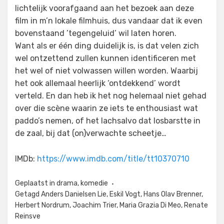
lichtelijk voorafgaand aan het bezoek aan deze
film in m’n lokale filmhuis, dus vandaar dat ik even
bovenstaand ’tegengeluid’ wil laten horen.
Want als er één ding duidelijk is, is dat velen zich
wel ontzettend zullen kunnen identificeren met
het wel of niet volwassen willen worden. Waarbij
het ook allemaal heerlijk ‘ontdekkend’ wordt
verteld. En dan heb ik het nog helemaal niet gehad
over die scène waarin ze iets te enthousiast wat
paddo’s nemen, of het lachsalvo dat losbarstte in
de zaal, bij dat (on)verwachte scheetje…
IMDb:
https://www.imdb.com/title/tt10370710
Geplaatst in
drama
,
komedie
Getagd
Anders Danielsen Lie
,
Eskil Vogt
,
Hans Olav Brenner
,
Herbert Nordrum
,
Joachim Trier
,
Maria Grazia Di Meo
,
Renate
Reinsve