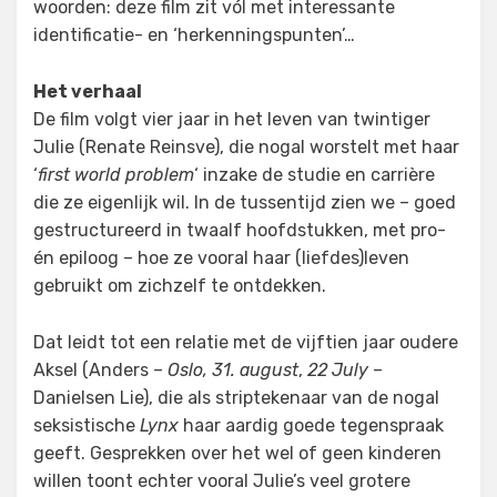
woorden: deze film zit vól met interessante
identificatie- en ‘herkenningspunten’…
Het verhaal
De film volgt vier jaar in het leven van twintiger
Julie (Renate Reinsve), die nogal worstelt met haar
‘
first world problem
‘ inzake de studie en carrière
die ze eigenlijk wil. In de tussentijd zien we – goed
gestructureerd in twaalf hoofdstukken, met pro-
én epiloog – hoe ze vooral haar (liefdes)leven
gebruikt om zichzelf te ontdekken.
Dat leidt tot een relatie met de vijftien jaar oudere
Aksel (Anders –
Oslo, 31. august
,
22 July
–
Danielsen Lie), die als striptekenaar van de nogal
seksistische
Lynx
haar aardig goede tegenspraak
geeft. Gesprekken over het wel of geen kinderen
willen toont echter vooral Julie’s veel grotere