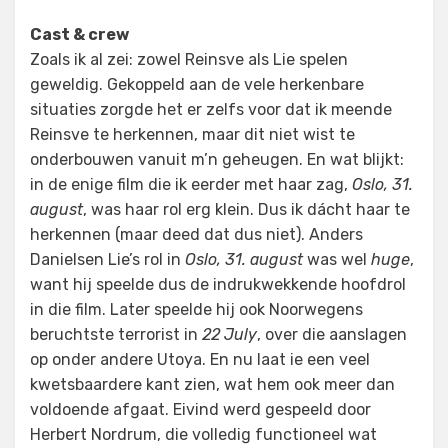
Cast & crew
Zoals ik al zei: zowel Reinsve als Lie spelen
geweldig. Gekoppeld aan de vele herkenbare
situaties zorgde het er zelfs voor dat ik meende
Reinsve te herkennen, maar dit niet wist te
onderbouwen vanuit m’n geheugen. En wat blijkt:
in de enige film die ik eerder met haar zag,
Oslo, 31.
august
, was haar rol erg klein. Dus ik dácht haar te
herkennen (maar deed dat dus niet). Anders
Danielsen Lie’s rol in
Oslo, 31. august
was wel
huge
,
want hij speelde dus de indrukwekkende hoofdrol
in die film. Later speelde hij ook Noorwegens
beruchtste terrorist in
22 July
, over die aanslagen
op onder andere Utoya. En nu laat ie een veel
kwetsbaardere kant zien, wat hem ook meer dan
voldoende afgaat. Eivind werd gespeeld door
Herbert Nordrum, die volledig functioneel wat