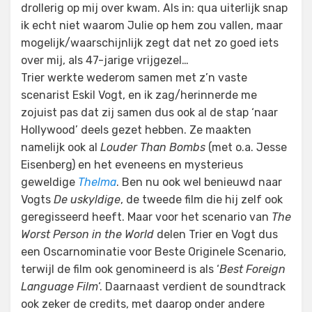
drollerig op mij over kwam. Als in: qua uiterlijk snap
ik echt niet waarom Julie op hem zou vallen, maar
mogelijk/waarschijnlijk zegt dat net zo goed iets
over mij, als 47-jarige vrijgezel…
Trier werkte wederom samen met z’n vaste
scenarist Eskil Vogt, en ik zag/herinnerde me
zojuist pas dat zij samen dus ook al de stap ‘naar
Hollywood’ deels gezet hebben. Ze maakten
namelijk ook al
Louder Than Bombs
(met o.a. Jesse
Eisenberg) en het eveneens en mysterieus
geweldige
Thelma
. Ben nu ook wel benieuwd naar
Vogts
De uskyldige
, de tweede film die hij zelf ook
geregisseerd heeft. Maar voor het scenario van
The
Worst Person in the World
delen Trier en Vogt dus
een Oscarnominatie voor Beste Originele Scenario,
terwijl de film ook genomineerd is als ‘
Best Foreign
Language Film
‘. Daarnaast verdient de soundtrack
ook zeker de credits, met daarop onder andere