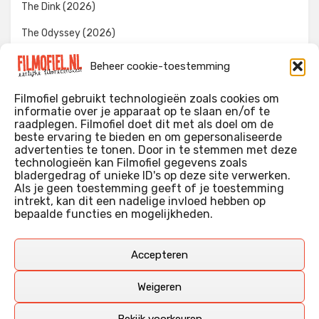
The Dink (2026)
The Odyssey (2026)
Evil Dead Burn (2026)
Beheer cookie-toestemming
The Invite (2026)
Filmofiel gebruikt technologieën zoals cookies om
informatie over je apparaat op te slaan en/of te
raadplegen. Filmofiel doet dit met als doel om de
beste ervaring te bieden en om gepersonaliseerde
WIE IK BEN…?
advertenties te tonen. Door in te stemmen met deze
technologieën kan Filmofiel gegevens zoals
Ik ben ooit begonnen met m’n recensies omdat ik zoveel
bladergedrag of unieke ID's op deze site verwerken.
films keek dat ik af en toe niet meer wist welke ik nu wel of
Als je geen toestemming geeft of je toestemming
intrekt, kan dit een nadelige invloed hebben op
niet gezien had. Ik ben een filmliefhebber, heb als hobby nog
bepaalde functies en mogelijkheden.
erg lang in een videotheek gewerkt, en heb als coproducent
ook aan een aantal onafhankelijke films meegewerkt.
Deze recensies zijn dan ook vooral vrij pretentieloze
Accepteren
uitbreidingen van m’n voormalige ‘videotheek-geouwehoer’,
aangevuld met een groeiende kennis over de kunde én de
Weigeren
kunst van het maken van film.
Bekijk voorkeuren