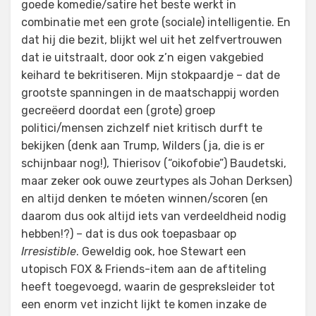
goede komedie/satire het beste werkt in
combinatie met een grote (sociale) intelligentie. En
dat hij die bezit, blijkt wel uit het zelfvertrouwen
dat ie uitstraalt, door ook z’n eigen vakgebied
keihard te bekritiseren. Mijn stokpaardje – dat de
grootste spanningen in de maatschappij worden
gecreëerd doordat een (grote) groep
politici/mensen zichzelf niet kritisch durft te
bekijken (denk aan Trump, Wilders (ja, die is er
schijnbaar nog!), Thierisov (“oikofobie”) Baudetski,
maar zeker ook ouwe zeurtypes als Johan Derksen)
en altijd denken te móeten winnen/scoren (en
daarom dus ook altijd iets van verdeeldheid nodig
hebben!?) – dat is dus ook toepasbaar op
Irresistible
. Geweldig ook, hoe Stewart een
utopisch FOX & Friends-item aan de aftiteling
heeft toegevoegd, waarin de gespreksleider tot
een enorm vet inzicht lijkt te komen inzake de