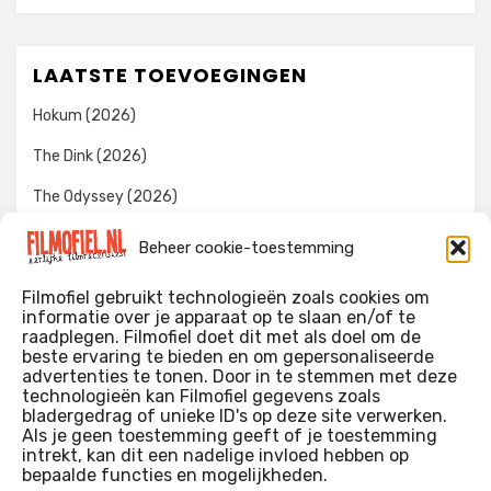
LAATSTE TOEVOEGINGEN
Hokum (2026)
The Dink (2026)
The Odyssey (2026)
Evil Dead Burn (2026)
Beheer cookie-toestemming
The Invite (2026)
Filmofiel gebruikt technologieën zoals cookies om
informatie over je apparaat op te slaan en/of te
raadplegen. Filmofiel doet dit met als doel om de
beste ervaring te bieden en om gepersonaliseerde
WIE IK BEN…?
advertenties te tonen. Door in te stemmen met deze
technologieën kan Filmofiel gegevens zoals
Ik ben ooit begonnen met m’n recensies omdat ik zoveel
bladergedrag of unieke ID's op deze site verwerken.
films keek dat ik af en toe niet meer wist welke ik nu wel of
Als je geen toestemming geeft of je toestemming
intrekt, kan dit een nadelige invloed hebben op
niet gezien had. Ik ben een filmliefhebber, heb als hobby nog
bepaalde functies en mogelijkheden.
erg lang in een videotheek gewerkt, en heb als coproducent