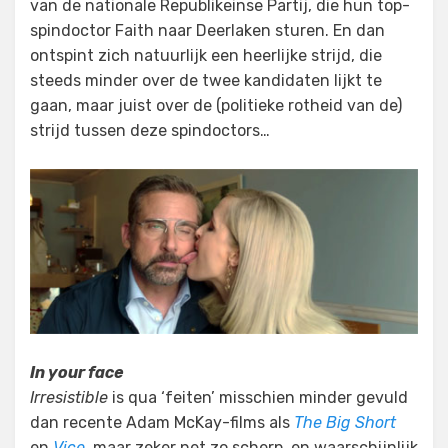
van de nationale Republikeinse Partij, die hun top-
spindoctor Faith naar Deerlaken sturen. En dan
ontspint zich natuurlijk een heerlijke strijd, die
steeds minder over de twee kandidaten lijkt te
gaan, maar juist over de (politieke rotheid van de)
strijd tussen deze spindoctors…
In your face
Irresistible
is qua ‘feiten’ misschien minder gevuld
dan recente Adam McKay-films als
The Big Short
en
Vice
, maar zeker net zo scherp, en waarschijnlijk