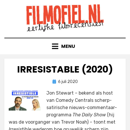
Doorgaan
naar
inhoud
MENU
IRRESISTABLE (2020)
Geplaatst
door
6 juli 2020
Filmofiel.nl
op
Jon Stewart – bekend als host
van Comedy Centrals scherp-
satirische nieuws-commentaar-
programma
The Daily Show
(hij
was de voorganger van Trevor Noah) – toont met
Irresistible
wederom hoe gruwelijk scherp zijn