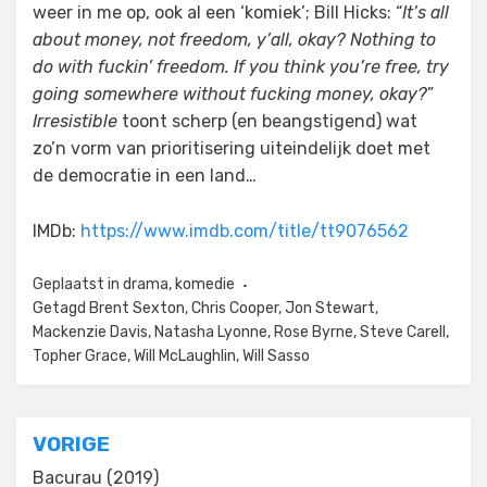
weer in me op, ook al een ‘komiek’; Bill Hicks: “
It’s all
about money, not freedom, y’all, okay? Nothing to
do with fuckin’ freedom. If you think you’re free, try
going somewhere without fucking money, okay?
”
Irresistible
toont scherp (en beangstigend) wat
zo’n vorm van prioritisering uiteindelijk doet met
de democratie in een land…
IMDb:
https://www.imdb.com/title/tt9076562
Geplaatst in
drama
,
komedie
Getagd
Brent Sexton
,
Chris Cooper
,
Jon Stewart
,
Mackenzie Davis
,
Natasha Lyonne
,
Rose Byrne
,
Steve Carell
,
Topher Grace
,
Will McLaughlin
,
Will Sasso
Bericht
VORIGE
navigatie
Bacurau (2019)