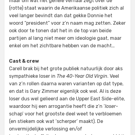
maar om wat het gehele verhaal zegt over de
(rotte) staat waarin de Amerikaanse politiek zich al
veel langer bevindt dan dat gekke Donnie het
woord “president” voor z’n naam mag zetten. Zeker
ook door te tonen dat het in de top van beide
partijen al lang niet meer om ideologie gaat, maar
enkel om het zichtbare hebben van de macht…
Cast & crew
Carell brak bij het grote publiek natuurlijk door aks
sympathieke loser in
The 40-Year Old Virgin
. Veel
van z’n rollen daarna waren varianten op dat type,
en dat is Gary Zimmer eigenlijk ook wel. Al is deze
loser dus wel gelieerd aan de Upper East Side-elite,
waardoor hij een arrogantie heeft die z’n ‘
loser
-
schap’ voor het grootste deel weet te verbloemen
(en stiekem ook wat ‘scherper’ maakt). De
onvermijdelijke verlossing en/of