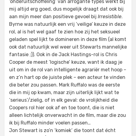
‘onderuitschoffeling’ van arrogante types werkt bij
mij altijd erg goed, dus mogelijk draagt dat ook bij
aan mijn meer dan positieve gevoel bij
Irresistible
.
Byrne was natuurlijk een vrij ‘veilige’ keuze in deze
rol, al is het wel gaaf te zien hoe zij het seksueel
geladen spel lijkt te domineren in deze film (al komt
ook dat natuurlijk wel weer uit Stewarts mannelijke
fantasie ;)). Ook in de Jack Hastings-rol is Chris
Cooper de meest ‘logische’ keuze, want ik daag je
uit om in de rol van intelligente agrariër met hoop –
en z’n hart op de juiste plek – een acteur te vinden
die beter zou passen. Mark Ruffalo was de eerste
die in mij op kwam, maar zijn uiterlijk lijkt wat te
‘serieus’/zielig, of in elk geval: de vrolijkheid die
Coopers rol hier ook af en toe toont, die is niet
alleen lichtelijk onverwacht in de film, maar die zou
ik bij Ruffalo minder voelen passen…
Jon Stewart is zo’n ‘komiek’ die toont dat écht