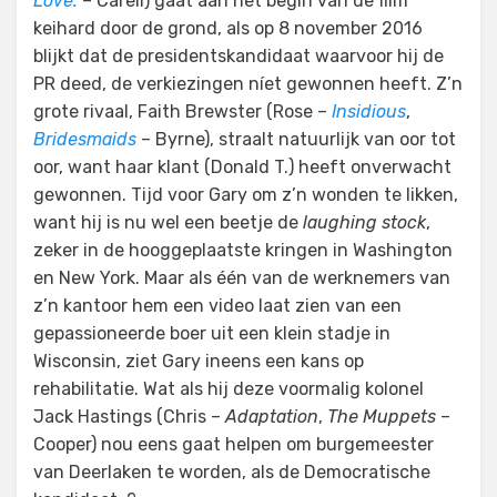
Love.
– Carell) gaat aan het begin van de film
keihard door de grond, als op 8 november 2016
blijkt dat de presidentskandidaat waarvoor hij de
PR deed, de verkiezingen níet gewonnen heeft. Z’n
grote rivaal, Faith Brewster (Rose –
Insidious
,
Bridesmaids
– Byrne), straalt natuurlijk van oor tot
oor, want haar klant (Donald T.) heeft onverwacht
gewonnen. Tijd voor Gary om z’n wonden te likken,
want hij is nu wel een beetje de
laughing stock
,
zeker in de hooggeplaatste kringen in Washington
en New York. Maar als één van de werknemers van
z’n kantoor hem een video laat zien van een
gepassioneerde boer uit een klein stadje in
Wisconsin, ziet Gary ineens een kans op
rehabilitatie. Wat als hij deze voormalig kolonel
Jack Hastings (Chris –
Adaptation
,
The Muppets
–
Cooper) nou eens gaat helpen om burgemeester
van Deerlaken te worden, als de Democratische