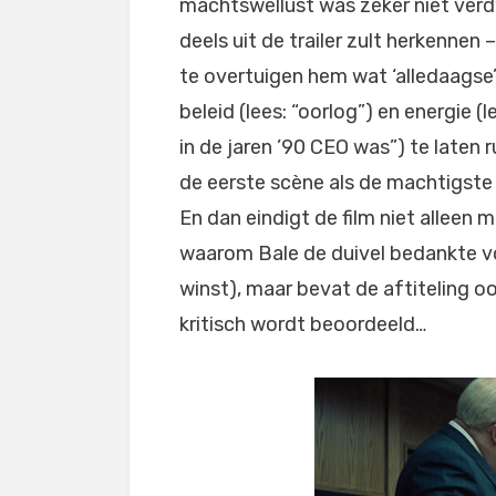
machtswellust was zeker niet verd
deels uit de trailer zult herkennen 
te overtuigen hem wat ‘alledaagse’
beleid (lees: “oorlog”) en energie (
in de jaren ’90 CEO was”) te laten r
de eerste scène als de machtigste
En dan eindigt de film niet alleen
waarom Bale de duivel bedankte voo
winst), maar bevat de aftiteling oo
kritisch wordt beoordeeld…