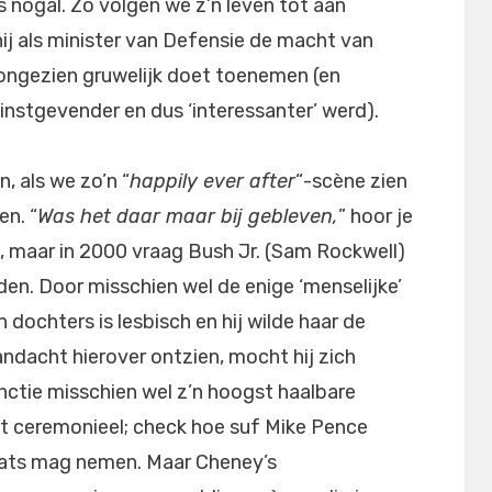
s nogal. Zo volgen we z’n leven tot aan
hij als minister van Defensie de macht van
 ongezien gruwelijk doet toenemen (en
nstgevender en dus ‘interessanter’ werd).
n, als we zo’n “
happily ever after
“-scène zien
en. “
Was het daar maar bij gebleven,
” hoor je
, maar in 2000 vraag Bush Jr. (Sam Rockwell)
en. Door misschien wel de enige ‘menselijke’
’n dochters is lesbisch en hij wilde haar de
dacht hierover ontzien, mocht hij zich
unctie misschien wel z’n hoogst haalbare
best ceremonieel; check hoe suf Mike Pence
laats mag nemen. Maar Cheney’s