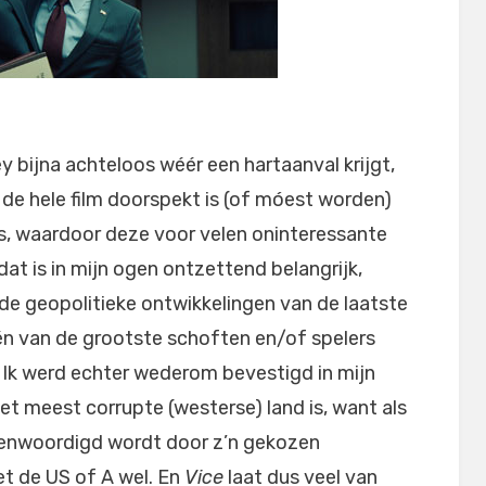
y bijna achteloos wéér een hartaanval krijgt,
 de hele film doorspekt is (of móest worden)
s, waardoor deze voor velen oninteressante
at is in mijn ogen ontzettend belangrijk,
p de geopolitieke ontwikkelingen van de laatste
één van de grootste schoften en/of spelers
). Ik werd echter wederom bevestigd in mijn
et meest corrupte (westerse) land is, want als
egenwoordigd wordt door z’n gekozen
et de US of A wel. En
Vice
laat dus veel van