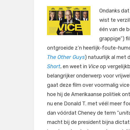
Ondanks da
wist te verzi
één van de be
grappige”) f
ontgroeide z’n heerlijk-foute-hu
The Other Guys
) natuurlijk al met 
Short
, en weet in
Vice
op vergelijk
belangrijker onderwerp voor vrijwe
gaat deze film over voormalig vice
hoe hij de Amerikaanse politiek o
nu ene Donald T. met véél meer fo
dan vóórdat Cheney de term “
unit
macht bij de president bijna dictat