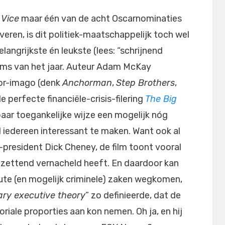
t
Vice
maar één van de acht Oscarnominaties
lveren, is dit politiek-maatschappelijk toch wel
langrijkste én leukste (lees: “schrijnend
ilms van het jaar. Auteur Adam McKay
mor-imago (denk
Anchorman
,
Step Brothers
,
de perfecte financiële-crisis-filering
The Big
baar toegankelijke wijze een mogelijk nóg
l iedereen interessant te maken. Want ook al
-president Dick Cheney, de film toont vooral
ntzettend vernacheld heeft. En daardoor kan
ute (en mogelijk criminele) zaken wegkomen,
ary executive theory
” zo definieerde, dat de
oriale proporties aan kon nemen. Oh ja, en hij