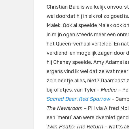
Christian Bale is werkelijk onvoors
wel doordat hij in elk rol zo goed is
Malek. Ook al speelde Malek ook on
in mijn ogen steeds meer een onrea
het Queen-verhaal vertelde. En nat
verdiend, en mogelijk zagen door 
hij Cheney speelde. Amy Adams is
ergens vind ik wel dat ze wat meer 
zo’n beetje alles, niet? Daarnaast
bijrolletjes, van Tyler –
Medea
– Per
Sacred Deer
,
Red Sparrow
– Camp 
The Newsroom
– Pill via Alfred Mo
een ‘menu’ aan wereldvernietigend
Twin Peaks: The Return
– Watts al