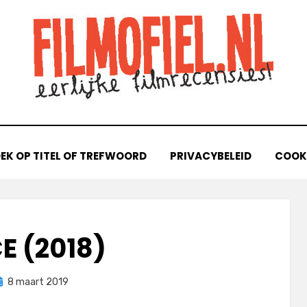
EK OP TITEL OF TREFWOORD
PRIVACYBELEID
COOKI
E (2018)
eplaatst
door
8 maart 2019
Filmofiel.nl
p