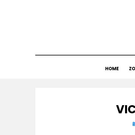
Doorgaan
naar
inhoud
HOME
ZO
VIC
G
o