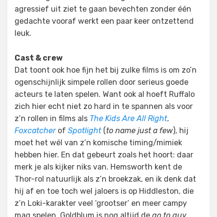
agressief uit ziet te gaan bevechten zonder één
gedachte vooraf werkt een paar keer ontzettend
leuk.
Cast & crew
Dat toont ook hoe fijn het bij zulke films is om zo’n
ogenschijnlijk simpele rollen door serieus goede
acteurs te laten spelen. Want ook al hoeft Ruffalo
zich hier echt niet zo hard in te spannen als voor
z’n rollen in films als
The Kids Are All Right
,
Foxcatcher
of
Spotlight
(
to name just a few
), hij
moet het wél van z’n komische timing/mimiek
hebben hier. En dat gebeurt zoals het hoort: daar
merk je als kijker niks van. Hemsworth kent de
Thor-rol natuurlijk als z’n broekzak, en ik denk dat
hij af en toe toch wel jaloers is op Hiddleston, die
z’n Loki-karakter veel ‘grootser’ en meer campy
mag spelen. Goldblum is nog altijd de
go to guy