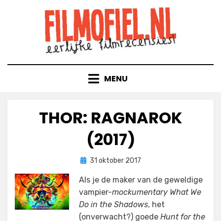
Doorgaan
naar
inhoud
MENU
THOR: RAGNAROK
(2017)
Geplaatst
door
31 oktober 2017
Filmofiel.nl
op
Als je de maker van de geweldige
vampier-
mockumentary What We
Do in the Shadows
, het
(onverwacht?) goede
Hunt for the