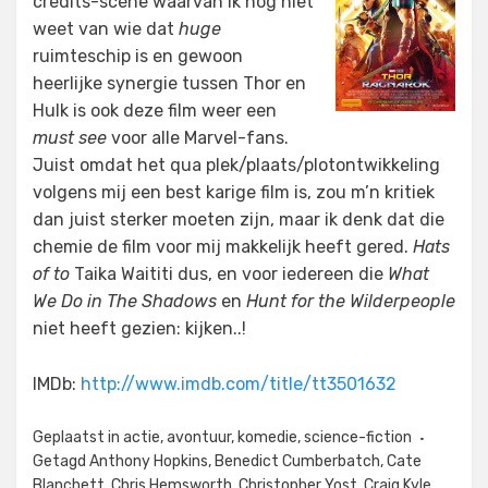
credits-scène waarvan ik nog niet
weet van wie dat
huge
ruimteschip is en gewoon
heerlijke synergie tussen Thor en
Hulk is ook deze film weer een
must see
voor alle Marvel-fans.
Juist omdat het qua plek/plaats/plotontwikkeling
volgens mij een best karige film is, zou m’n kritiek
dan juist sterker moeten zijn, maar ik denk dat die
chemie de film voor mij makkelijk heeft gered.
Hats
of to
Taika Waititi dus, en voor iedereen die
What
We Do in The Shadows
en
Hunt for the Wilderpeople
niet heeft gezien: kijken..!
IMDb:
http://www.imdb.com/title/tt3501632
Geplaatst in
actie
,
avontuur
,
komedie
,
science-fiction
Getagd
Anthony Hopkins
,
Benedict Cumberbatch
,
Cate
Blanchett
,
Chris Hemsworth
,
Christopher Yost
,
Craig Kyle
,