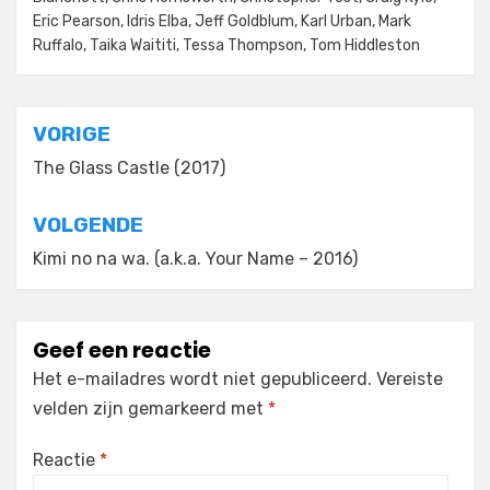
Eric Pearson
,
Idris Elba
,
Jeff Goldblum
,
Karl Urban
,
Mark
Ruffalo
,
Taika Waititi
,
Tessa Thompson
,
Tom Hiddleston
Bericht
VORIGE
navigatie
The Glass Castle (2017)
VOLGENDE
Kimi no na wa. (a.k.a. Your Name – 2016)
Geef een reactie
Het e-mailadres wordt niet gepubliceerd.
Vereiste
velden zijn gemarkeerd met
*
Reactie
*