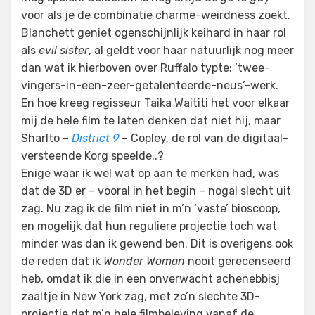
voor als je de combinatie charme-weirdness zoekt.
Blanchett geniet ogenschijnlijk keihard in haar rol
als
evil sister
, al geldt voor haar natuurlijk nog meer
dan wat ik hierboven over Ruffalo typte: ’twee-
vingers-in-een-zeer-getalenteerde-neus’-werk.
En hoe kreeg regisseur Taika Waititi het voor elkaar
mij de hele film te laten denken dat niet hij, maar
Sharlto –
District 9
– Copley, de rol van de digitaal-
versteende Korg speelde..?
Enige waar ik wel wat op aan te merken had, was
dat de 3D er – vooral in het begin – nogal slecht uit
zag. Nu zag ik de film niet in m’n ‘vaste’ bioscoop,
en mogelijk dat hun reguliere projectie toch wat
minder was dan ik gewend ben. Dit is overigens ook
de reden dat ik
Wonder Woman
nooit gerecenseerd
heb, omdat ik die in een onverwacht achenebbisj
zaaltje in New York zag, met zo’n slechte 3D-
projectie dat m’n hele filmbeleving vanaf de