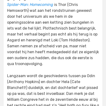
Spider-Man: Homecoming
is Thor (Chris
Hemsworth) wat aan het rondstruinen geweest
door het universum als we hem in de
openingsscène aan een ketting zien bungelen in
iets wat de hel lijkt. Plottechnisch best belangrijk,
maar het verhaal begint pas echt als hij terug is op
Asgard en herenigd met Loki (Tom Hiddleston).
Samen nemen ze afscheid van pa, maar niet
voordat hij hen heeft medegedeeld dat ze eigenlijk
een oudere zus hadden, die dus ook de eerste is
qua troonopvolging.
Langzaam wordt de geschiedenis tussen pa Odin
(Anthony Hopkins) en dochter Hela (Cate
Blanchett!) duidelijk, en dat dochterlief wat pissed
op pa was, dat is best invoelbaar. Dan merk je dat
William Congreve het in de zeventiende eeuw al bij
het rechte eind had met z’n “
Hell hath no fury like a