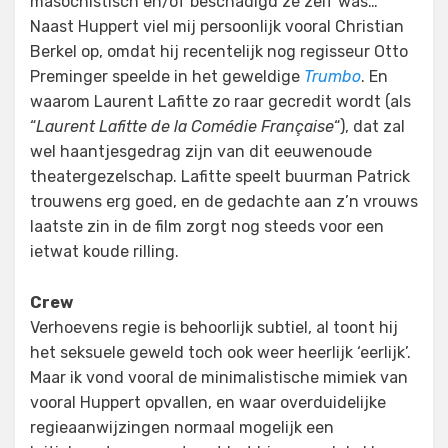
masochistisch en/of beschadigd ze zelf was…
Naast Huppert viel mij persoonlijk vooral Christian
Berkel op, omdat hij recentelijk nog regisseur Otto
Preminger speelde in het geweldige
Trumbo
. En
waarom Laurent Lafitte zo raar gecredit wordt (als
“
Laurent Lafitte de la Comédie Française
“), dat zal
wel haantjesgedrag zijn van dit eeuwenoude
theatergezelschap. Lafitte speelt buurman Patrick
trouwens erg goed, en de gedachte aan z’n vrouws
laatste zin in de film zorgt nog steeds voor een
ietwat koude rilling.
Crew
Verhoevens regie is behoorlijk subtiel, al toont hij
het seksuele geweld toch ook weer heerlijk ‘eerlijk’.
Maar ik vond vooral de minimalistische mimiek van
vooral Huppert opvallen, en waar overduidelijke
regieaanwijzingen normaal mogelijk een