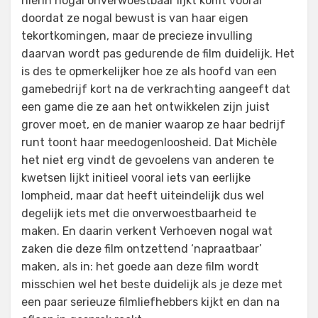
hierin nogal onverwoestbaar lijkt komt vooral
doordat ze nogal bewust is van haar eigen
tekortkomingen, maar de precieze invulling
daarvan wordt pas gedurende de film duidelijk. Het
is des te opmerkelijker hoe ze als hoofd van een
gamebedrijf kort na de verkrachting aangeeft dat
een game die ze aan het ontwikkelen zijn juist
grover moet, en de manier waarop ze haar bedrijf
runt toont haar meedogenloosheid. Dat Michèle
het niet erg vindt de gevoelens van anderen te
kwetsen lijkt initieel vooral iets van eerlijke
lompheid, maar dat heeft uiteindelijk dus wel
degelijk iets met die onverwoestbaarheid te
maken. En daarin verkent Verhoeven nogal wat
zaken die deze film ontzettend ‘napraatbaar’
maken, als in: het goede aan deze film wordt
misschien wel het beste duidelijk als je deze met
een paar serieuze filmliefhebbers kijkt en dan na