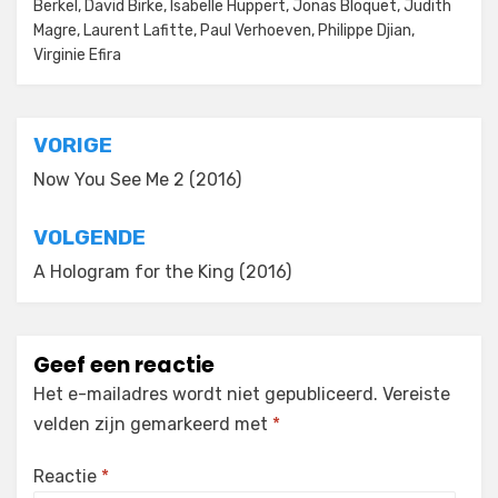
Berkel
,
David Birke
,
Isabelle Huppert
,
Jonas Bloquet
,
Judith
Magre
,
Laurent Lafitte
,
Paul Verhoeven
,
Philippe Djian
,
Virginie Efira
Bericht
VORIGE
navigatie
Now You See Me 2 (2016)
VOLGENDE
A Hologram for the King (2016)
Geef een reactie
Het e-mailadres wordt niet gepubliceerd.
Vereiste
velden zijn gemarkeerd met
*
Reactie
*