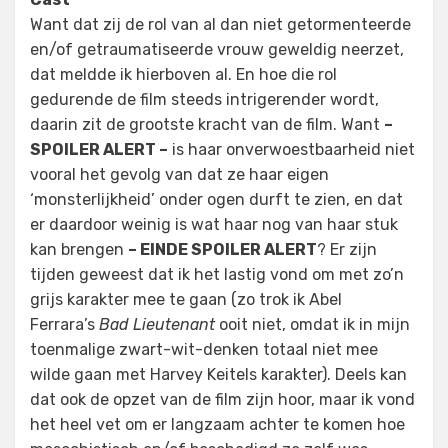
Want dat zij de rol van al dan niet getormenteerde
en/of getraumatiseerde vrouw geweldig neerzet,
dat meldde ik hierboven al. En hoe die rol
gedurende de film steeds intrigerender wordt,
daarin zit de grootste kracht van de film. Want
–
SPOILER ALERT –
is haar onverwoestbaarheid niet
vooral het gevolg van dat ze haar eigen
‘monsterlijkheid’ onder ogen durft te zien, en dat
er daardoor weinig is wat haar nog van haar stuk
kan brengen
– EINDE SPOILER ALERT
? Er zijn
tijden geweest dat ik het lastig vond om met zo’n
grijs karakter mee te gaan (zo trok ik Abel
Ferrara’s
Bad Lieutenant
ooit niet, omdat ik in mijn
toenmalige zwart-wit-denken totaal niet mee
wilde gaan met Harvey Keitels karakter). Deels kan
dat ook de opzet van de film zijn hoor, maar ik vond
het heel vet om er langzaam achter te komen hoe