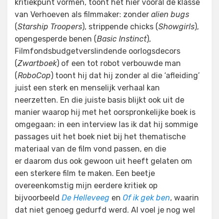
kritiekpunt vormen, toont het hier vooral de klasse
van Verhoeven als filmmaker: zonder
alien bugs
(
Starship Troopers
), strippende chicks (
Showgirls
),
opengesperde benen (
Basic Instinct
),
Filmfondsbudgetverslindende oorlogsdecors
(
Zwartboek
) of een tot robot verbouwde man
(
RoboCop
) toont hij dat hij zonder al die ‘afleiding’
juist een sterk en menselijk verhaal kan
neerzetten. En die juiste basis blijkt ook uit de
manier waarop hij met het oorspronkelijke boek is
omgegaan: in een interview las ik dat hij sommige
passages uit het boek niet bij het thematische
materiaal van de film vond passen, en die
er daarom dus ook gewoon uit heeft gelaten om
een sterkere film te maken. Een beetje
overeenkomstig mijn eerdere kritiek op
bijvoorbeeld
De Helleveeg
en
Of ik gek ben
, waarin
dat niet genoeg gedurfd werd. Al voel je nog wel