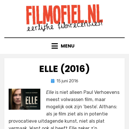
Doorgaan
naar
inhoud
MENU
ELLE (2016)
Geplaatst
door
15 juni 2016
Filmofiel.nl
op
Elle
is niet alleen Paul Verhoevens
meest volwassen film, maar
mogelijk ook zijn ‘beste’. Althans:
als je film ziet als in potentie
provocatieve uitdagende kunst, niet als plat
vermaak. Want ook al heeft
Elle
zeker z’n