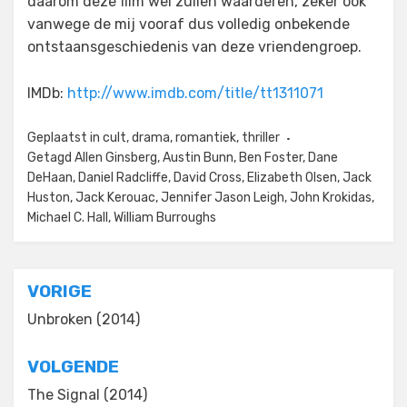
daarom deze film wel zullen waarderen, zeker ook
vanwege de mij vooraf dus volledig onbekende
ontstaansgeschiedenis van deze vriendengroep.
IMDb:
http://www.imdb.com/title/tt1311071
Geplaatst in
cult
,
drama
,
romantiek
,
thriller
Getagd
Allen Ginsberg
,
Austin Bunn
,
Ben Foster
,
Dane
DeHaan
,
Daniel Radcliffe
,
David Cross
,
Elizabeth Olsen
,
Jack
Huston
,
Jack Kerouac
,
Jennifer Jason Leigh
,
John Krokidas
,
Michael C. Hall
,
William Burroughs
Bericht
VORIGE
navigatie
Unbroken (2014)
VOLGENDE
The Signal (2014)