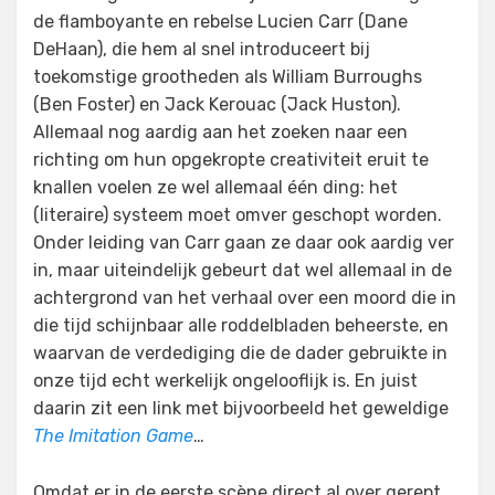
de flamboyante en rebelse Lucien Carr (Dane
DeHaan), die hem al snel introduceert bij
toekomstige grootheden als William Burroughs
(Ben Foster) en Jack Kerouac (Jack Huston).
Allemaal nog aardig aan het zoeken naar een
richting om hun opgekropte creativiteit eruit te
knallen voelen ze wel allemaal één ding: het
(literaire) systeem moet omver geschopt worden.
Onder leiding van Carr gaan ze daar ook aardig ver
in, maar uiteindelijk gebeurt dat wel allemaal in de
achtergrond van het verhaal over een moord die in
die tijd schijnbaar alle roddelbladen beheerste, en
waarvan de verdediging die de dader gebruikte in
onze tijd echt werkelijk ongelooflijk is. En juist
daarin zit een link met bijvoorbeeld het geweldige
The Imitation Game
…
Omdat er in de eerste scène direct al over gerept