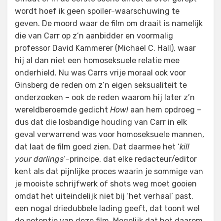
wordt hoef ik geen spoiler-waarschuwing te
geven. De moord waar de film om draait is namelijk
die van Carr op z’n aanbidder en voormalig
professor David Kammerer (Michael C. Hall), waar
hij al dan niet een homoseksuele relatie mee
onderhield. Nu was Carrs vrije moraal ook voor
Ginsberg de reden om z’n eigen seksualiteit te
onderzoeken – ook de reden waarom hij later z’n
wereldberoemde gedicht
Howl
aan hem opdroeg –
dus dat die losbandige houding van Carr in elk
geval verwarrend was voor homoseksuele mannen,
dat laat de film goed zien. Dat daarmee het ‘
kill
your darlings
‘-principe, dat elke redacteur/editor
kent als dat pijnlijke proces waarin je sommige van
je mooiste schrijfwerk of shots weg moet gooien
omdat het uiteindelijk niet bij ‘het verhaal’ past,
een nogal driedubbele lading geeft, dat toont wel
de potentie van deze film. Mogelijk dat het daarom