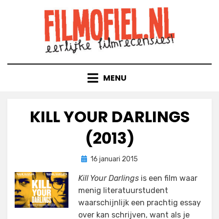
Doorgaan
naar
inhoud
MENU
KILL YOUR DARLINGS
(2013)
Geplaatst
door
16 januari 2015
Filmofiel.nl
op
Kill Your Darlings
is een film waar
menig literatuurstudent
waarschijnlijk een prachtig essay
over kan schrijven, want als je