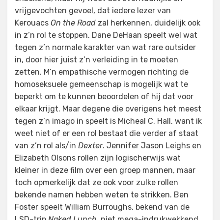
vrijgevochten gevoel, dat iedere lezer van
Kerouacs
On the Road
zal herkennen, duidelijk ook
in z’n rol te stoppen. Dane DeHaan speelt wel wat
tegen z’n normale karakter van wat rare outsider
in, door hier juist z’n verleiding in te moeten
zetten. M’n empathische vermogen richting de
homoseksuele gemeenschap is mogelijk wat te
beperkt om te kunnen beoordelen of hij dat voor
elkaar krijgt. Maar degene die overigens het meest
tegen z’n imago in speelt is Micheal C. Hall, want ik
weet niet of er een rol bestaat die verder af staat
van z’n rol als/in
Dexter
. Jennifer Jason Leighs en
Elizabeth Olsons rollen zijn logischerwijs wat
kleiner in deze film over een groep mannen, maar
toch opmerkelijk dat ze ook voor zulke rollen
bekende namen hebben weten te strikken. Ben
Foster speelt William Burroughs, bekend van de
LSD-trip
Naked Lunch
, niet mega-indrukwekkend