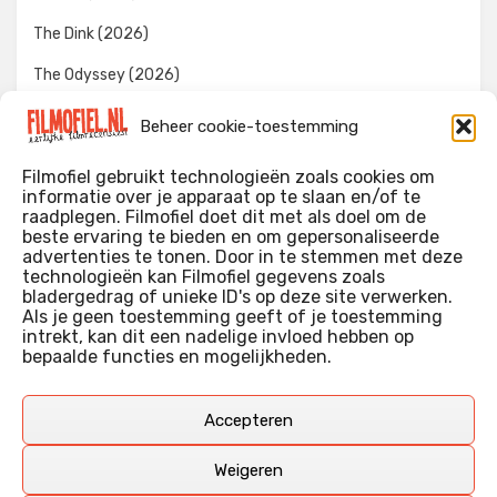
The Dink (2026)
The Odyssey (2026)
Evil Dead Burn (2026)
Beheer cookie-toestemming
The Invite (2026)
Filmofiel gebruikt technologieën zoals cookies om
informatie over je apparaat op te slaan en/of te
raadplegen. Filmofiel doet dit met als doel om de
beste ervaring te bieden en om gepersonaliseerde
WIE IK BEN…?
advertenties te tonen. Door in te stemmen met deze
technologieën kan Filmofiel gegevens zoals
Ik ben ooit begonnen met m’n recensies omdat ik zoveel
bladergedrag of unieke ID's op deze site verwerken.
films keek dat ik af en toe niet meer wist welke ik nu wel of
Als je geen toestemming geeft of je toestemming
intrekt, kan dit een nadelige invloed hebben op
niet gezien had. Ik ben een filmliefhebber, heb als hobby nog
bepaalde functies en mogelijkheden.
erg lang in een videotheek gewerkt, en heb als coproducent
ook aan een aantal onafhankelijke films meegewerkt.
Deze recensies zijn dan ook vooral vrij pretentieloze
Accepteren
uitbreidingen van m’n voormalige ‘videotheek-geouwehoer’,
aangevuld met een groeiende kennis over de kunde én de
Weigeren
kunst van het maken van film.