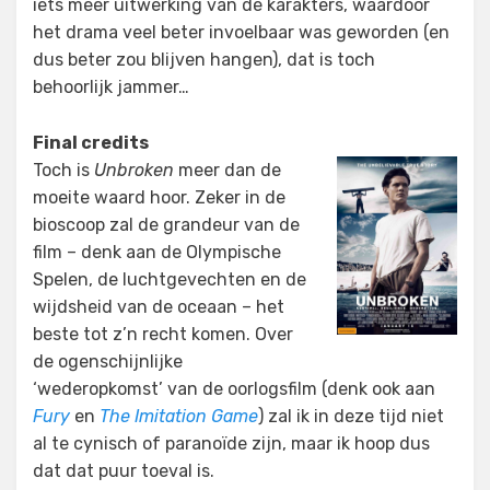
iets meer uitwerking van de karakters, waardoor
het drama veel beter invoelbaar was geworden (en
dus beter zou blijven hangen), dat is toch
behoorlijk jammer…
Final credits
Toch is
Unbroken
meer dan de
moeite waard hoor. Zeker in de
bioscoop zal de grandeur van de
film – denk aan de Olympische
Spelen, de luchtgevechten en de
wijdsheid van de oceaan – het
beste tot z’n recht komen. Over
de ogenschijnlijke
‘wederopkomst’ van de oorlogsfilm (denk ook aan
Fury
en
The Imitation Game
) zal ik in deze tijd niet
al te cynisch of paranoïde zijn, maar ik hoop dus
dat dat puur toeval is.