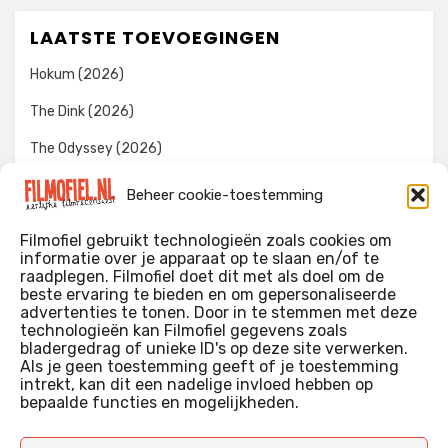
LAATSTE TOEVOEGINGEN
Hokum (2026)
The Dink (2026)
The Odyssey (2026)
Evil Dead Burn (2026)
Beheer cookie-toestemming
The Invite (2026)
Filmofiel gebruikt technologieën zoals cookies om
informatie over je apparaat op te slaan en/of te
raadplegen. Filmofiel doet dit met als doel om de
beste ervaring te bieden en om gepersonaliseerde
WIE IK BEN…?
advertenties te tonen. Door in te stemmen met deze
technologieën kan Filmofiel gegevens zoals
Ik ben ooit begonnen met m’n recensies omdat ik zoveel
bladergedrag of unieke ID's op deze site verwerken.
films keek dat ik af en toe niet meer wist welke ik nu wel of
Als je geen toestemming geeft of je toestemming
intrekt, kan dit een nadelige invloed hebben op
niet gezien had. Ik ben een filmliefhebber, heb als hobby nog
bepaalde functies en mogelijkheden.
erg lang in een videotheek gewerkt, en heb als coproducent
ook aan een aantal onafhankelijke films meegewerkt.