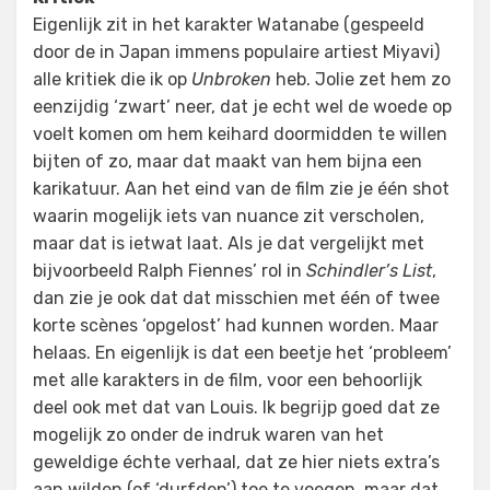
Eigenlijk zit in het karakter Watanabe (gespeeld
door de in Japan immens populaire artiest Miyavi)
alle kritiek die ik op
Unbroken
heb. Jolie zet hem zo
eenzijdig ‘zwart’ neer, dat je echt wel de woede op
voelt komen om hem keihard doormidden te willen
bijten of zo, maar dat maakt van hem bijna een
karikatuur. Aan het eind van de film zie je één shot
waarin mogelijk iets van nuance zit verscholen,
maar dat is ietwat laat. Als je dat vergelijkt met
bijvoorbeeld Ralph Fiennes’ rol in
Schindler’s List
,
dan zie je ook dat dat misschien met één of twee
korte scènes ‘opgelost’ had kunnen worden. Maar
helaas. En eigenlijk is dat een beetje het ‘probleem’
met alle karakters in de film, voor een behoorlijk
deel ook met dat van Louis. Ik begrijp goed dat ze
mogelijk zo onder de indruk waren van het
geweldige échte verhaal, dat ze hier niets extra’s
aan wilden (of ‘durfden’) toe te voegen, maar dat