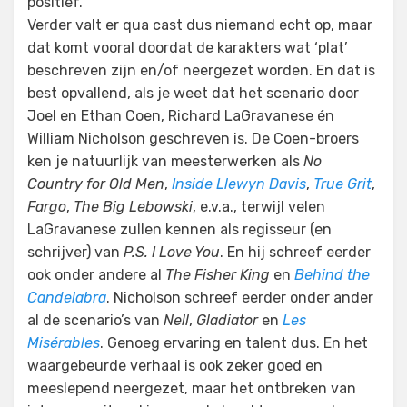
positief.
Verder valt er qua cast dus niemand echt op, maar
dat komt vooral doordat de karakters wat ‘plat’
beschreven zijn en/of neergezet worden. En dat is
best opvallend, als je weet dat het scenario door
Joel en Ethan Coen, Richard LaGravanese én
William Nicholson geschreven is. De Coen-broers
ken je natuurlijk van meesterwerken als
No
Country for Old Men
,
Inside Llewyn Davis
,
True Grit
,
Fargo
,
The Big Lebowski
, e.v.a., terwijl velen
LaGravanese zullen kennen als regisseur (en
schrijver) van
P.S. I Love You
. En hij schreef eerder
ook onder andere al
The Fisher King
en
Behind the
Candelabra
. Nicholson schreef eerder onder ander
al de scenario’s van
Nell
,
Gladiator
en
Les
Misérables
. Genoeg ervaring en talent dus. En het
waargebeurde verhaal is ook zeker goed en
meeslepend neergezet, maar het ontbreken van