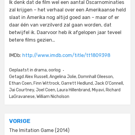
Ik denk dat de film wel een aantal Oscarnominaties
zal krijgen – het verhaal over een Amerikaanse held
slaat in Amerika nog altijd goed aan – maar of er
daar één van verzilverd zal gaan worden, dat
betwijfel ik. Daarvoor heb ik afgelopen jaar teveel
betere films gezien…
IMDb:
http://www.imdb.com/title/tt1809398
Geplaatst in
drama
,
oorlog
Getagd
Alex Russell
,
Angelina Jolie
,
Domnhall Gleeson
,
Ethan Coen
,
Finn Wittrock
,
Garrett Hedlund
,
Jack O'Connell
,
Jai Courtney
,
Joel Coen
,
Laura Hillenbrand
,
Miyavi
,
Richard
LaGravanese
,
William Nicholson
Bericht
VORIGE
navigatie
The Imitation Game (2014)