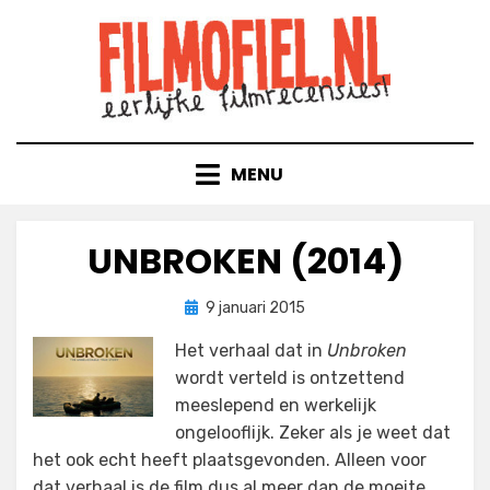
Doorgaan
naar
inhoud
MENU
UNBROKEN (2014)
Geplaatst
door
9 januari 2015
Filmofiel.nl
op
Het verhaal dat in
Unbroken
wordt verteld is ontzettend
meeslepend en werkelijk
ongelooflijk. Zeker als je weet dat
het ook echt heeft plaatsgevonden. Alleen voor
dat verhaal is de film dus al meer dan de moeite