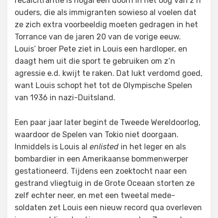
recalcitrantie is nogal een doorn in het oog van z’n
ouders, die als immigranten sowieso al voelen dat
ze zich extra voorbeeldig moeten gedragen in het
Torrance van de jaren 20 van de vorige eeuw.
Louis’ broer Pete ziet in Louis een hardloper, en
daagt hem uit die sport te gebruiken om z’n
agressie e.d. kwijt te raken. Dat lukt verdomd goed,
want Louis schopt het tot de Olympische Spelen
van 1936 in nazi-Duitsland.
Een paar jaar later begint de Tweede Wereldoorlog,
waardoor de Spelen van Tokio niet doorgaan.
Inmiddels is Louis al
enlisted
in het leger en als
bombardier in een Amerikaanse bommenwerper
gestationeerd. Tijdens een zoektocht naar een
gestrand vliegtuig in de Grote Oceaan storten ze
zelf echter neer, en met een tweetal mede-
soldaten zet Louis een nieuw record qua overleven