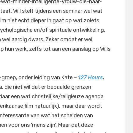
t-wat-minder-intelligente-vrouw-die-haar-
at. Will stelt tijdens een seminar wel wat
lm niet echt dieper in gaat op wat zoiets
hologische en/of spirituele ontwikkeling,
h wel aardig dwars. Zeker omdat er wel
op hun werk, zelfs tot aan een aanslag op Wills
e-groep, onder leiding van Kate –
127 Hours
,
, die niet wil dat er bepaalde grenzen
daar een wat christelijke/religieuze agenda
erikaanse film natuurlijk), maar daar wordt
interessante van wat het scheiden van
en voor ons ‘mens zijn’. Maar dat deze