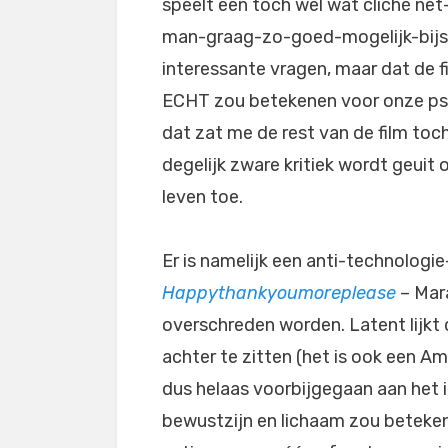
speelt een toch wel wat cliché ne
man-graag-zo-goed-mogelijk-bijsta
interessante vragen, maar dat de fi
ECHT zou betekenen voor onze psyc
dat zat me de rest van de film toc
degelijk zware kritiek wordt geuit 
leven toe.
Er is namelijk een anti-technologi
Happythankyoumoreplease
– Mara
overschreden worden. Latent lijkt 
achter te zitten (het is ook een Am
dus helaas voorbijgegaan aan het 
bewustzijn en lichaam zou beteken