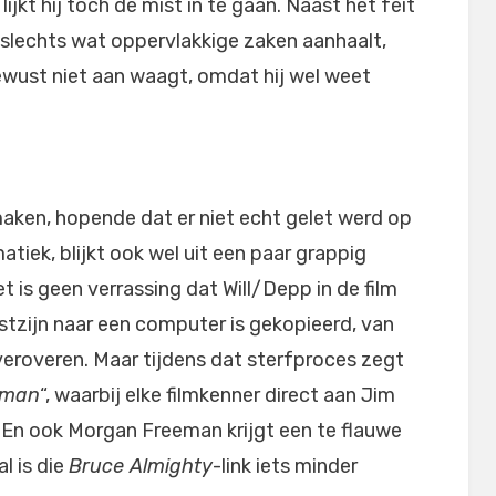
lijkt hij toch de mist in te gaan. Naast het feit
it slechts wat oppervlakkige zaken aanhaalt,
ewust niet aan waagt, omdat hij wel weet
 maken, hopende dat er niet echt gelet werd op
tiek, blijkt ook wel uit een paar grappig
t is geen verrassing dat Will/Depp in de film
stzijn naar een computer is gekopieerd, van
n veroveren. Maar tijdens dat sterfproces zegt
 man
“, waarbij elke filmkenner direct aan Jim
En ook Morgan Freeman krijgt een te flauwe
al is die
Bruce Almighty
-link iets minder