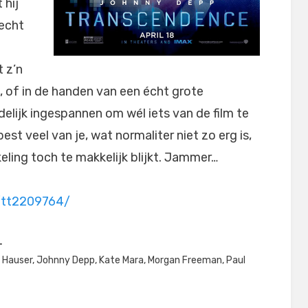
 hij
 echt
t z’n
, of in de handen van een écht grote
delijk ingespannen om wél iets van de film te
est veel van je, wat normaliter niet zo erg is,
keling toch te makkelijk blijkt. Jammer…
/tt2209764/
 Hauser
,
Johnny Depp
,
Kate Mara
,
Morgan Freeman
,
Paul