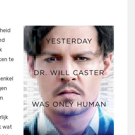
kheid
oed
k
ken te
 enkel
gen
n
lijk
k wat