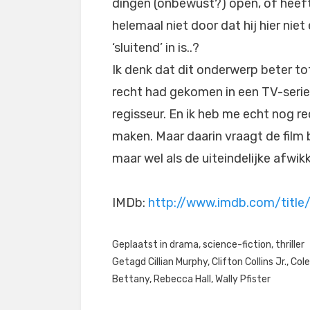
dingen (onbewust?) open, of heeft
helemaal niet door dat hij hier niet
‘sluitend’ in is..?
Ik denk dat dit onderwerp beter to
recht had gekomen in een TV-serie
regisseur. En ik heb me echt nog re
maken. Maar daarin vraagt de film b
maar wel als de uiteindelijke afwik
IMDb:
http://www.imdb.com/title
Geplaatst in
drama
,
science-fiction
,
thriller
Getagd
Cillian Murphy
,
Clifton Collins Jr.
,
Cole
Bettany
,
Rebecca Hall
,
Wally Pfister