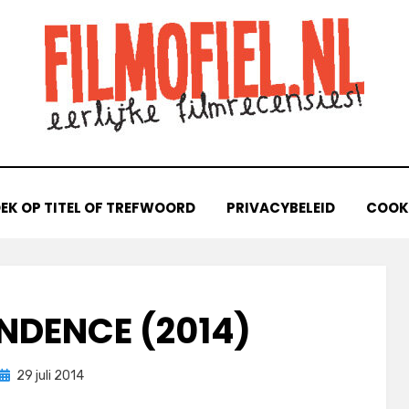
EK OP TITEL OF TREFWOORD
PRIVACYBELEID
COOKI
NDENCE (2014)
Geplaatst
door
29 juli 2014
Filmofiel.nl
op