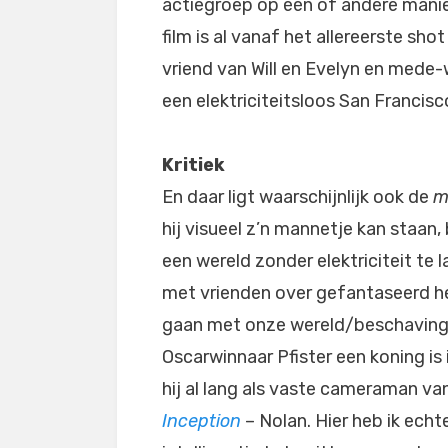
actiegroep op één of andere manier
film is al vanaf het allereerste shot
vriend van Will en Evelyn en mede
een elektriciteitsloos San Francis
Kritiek
En daar ligt waarschijnlijk ook de
m
hij visueel z’n mannetje kan staan
een wereld zonder elektriciteit te l
met vrienden over gefantaseerd heb
gaan met onze wereld/beschaving als
Oscarwinnaar Pfister een koning i
hij al lang als vaste cameraman va
Inception
– Nolan. Hier heb ik echt