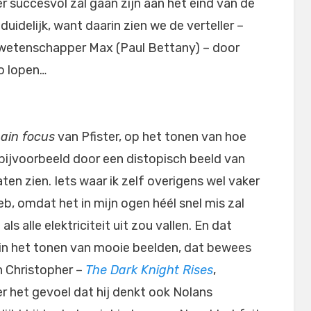
 succesvol zal gaan zijn aan het eind van de
 duidelijk, want daarin zien we de verteller –
-wetenschapper Max (Paul Bettany) – door
co lopen…
ain focus
van Pfister, op het tonen van hoe
, bijvoorbeeld door een distopisch beeld van
aten zien. Iets waar ik zelf overigens wel vaker
, omdat het in mijn ogen héél snel mis zal
 alle elektriciteit uit zou vallen. En dat
s in het tonen van mooie beelden, dat bewees
n Christopher –
The Dark Knight Rises
,
er het gevoel dat hij denkt ook Nolans