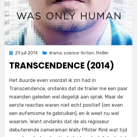
Geplaatst
29 juli 2014
drama
,
science-fiction
,
thriller
op
TRANSCENDENCE (2014)
op
door
Laat een reactie achter
Filmofiel.nl
Het duurde even voordat ik zin had in
Transcendence
Transcendence, ondanks dat de trailer me een paar
(2014)
maanden geleden wel degelijk aan sprak. Maar de
eerste reacties waren niet echt positief (om even
een eufemisme te gebruiken), en ik weet nu wel
waarom. Want ondanks dat de als regisseur
debuterende cameraman Wally Pfister flink wat tijd