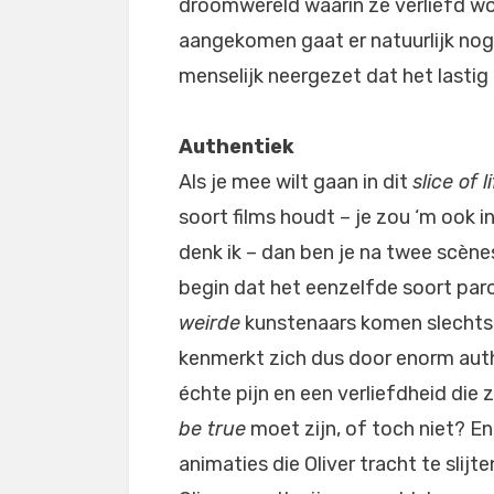
droomwereld waarin ze verliefd wor
aangekomen gaat er natuurlijk nog
menselijk neergezet dat het lastig 
Authentiek
Als je mee wilt gaan in dit
slice of l
soort films houdt – je zou ‘m ook i
denk ik – dan ben je na twee scènes
begin dat het eenzelfde soort par
weirde
kunstenaars komen slechts i
kenmerkt zich dus door enorm auth
échte pijn en een verliefdheid die
be true
moet zijn, of toch niet? En
animaties die Oliver tracht te slij