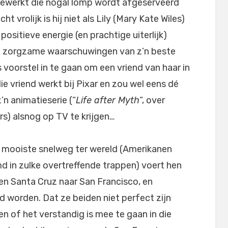
gewerkt die nogal lomp wordt afgeserveerd
 vrolijk is hij niet als Lily (Mary Kate Wiles)
positieve energie (en prachtige uiterlijk)
e zorgzame waarschuwingen van z’n beste
’s voorstel in te gaan om een vriend van haar in
e vriend werkt bij Pixar en zou wel eens dé
’n animatieserie (“
Life after Myth
“, over
) alsnog op TV te krijgen…
n mooiste snelweg ter wereld (Amerikanen
d in zulke overtreffende trappen) voert hen
 en Santa Cruz naar San Francisco, en
fd worden. Dat ze beiden niet perfect zijn
en of het verstandig is mee te gaan in die