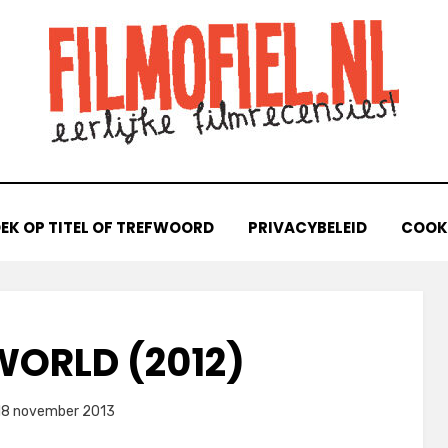
EK OP TITEL OF TREFWOORD
PRIVACYBELEID
COOKI
ORLD (2012)
laatst
door
18 november 2013
Filmofiel.nl