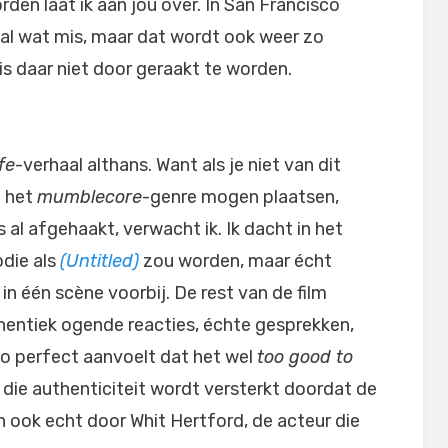
den laat ik aan jou over. In San Francisco
al wat mis, maar dat wordt ook weer zo
is daar niet door geraakt te worden.
ife
-verhaal althans. Want als je niet van dit
n het
mumblecore
-genre mogen plaatsen,
 al afgehaakt, verwacht ik. Ik dacht in het
odie als
(Untitled)
zou worden, maar écht
n één scène voorbij. De rest van de film
entiek ogende reacties, échte gesprekken,
 zo perfect aanvoelt dat het wel
too good to
 die authenticiteit wordt versterkt doordat de
ten ook echt door Whit Hertford, de acteur die