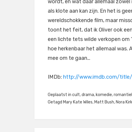
wordt, en wat daar allemaal zowel
als klote aan kan zijn. En het is gee
wereldschokkende film, maar miss
toont het feit, dat ik Oliver ook ee
een lichte tets wilde verkopen om ‘
hoe herkenbaar het allemaal was. A
mee om te gaan…
IMDb:
http://www.imdb.com/titl
Geplaatst in
cult
,
drama
,
komedie
,
romantie
Getagd
Mary Kate Wiles
,
Matt Bush
,
Nora Kir