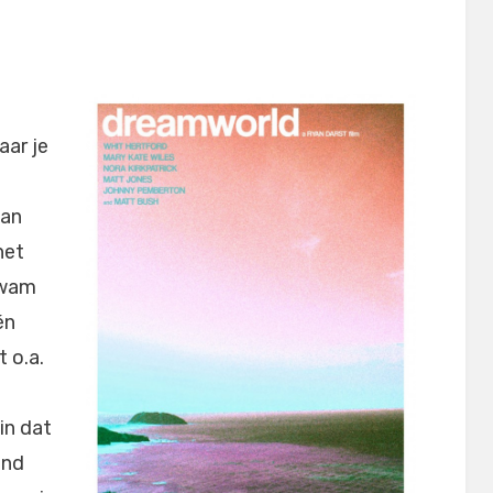
aar je
San
het
 kwam
én
 o.a.
in dat
ond