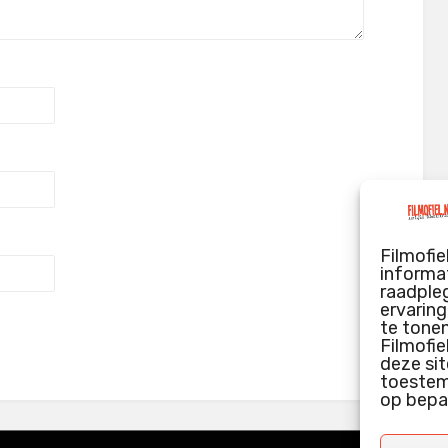
Filmofie
informat
raadpleg
ervarin
te tone
Filmofie
deze sit
toestemm
op bepa