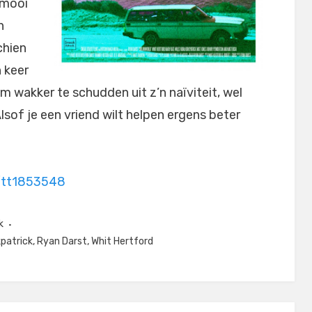
 mooi
n
chien
n keer
m wakker te schudden uit z’n naïviteit, wel
lsof je een vriend wilt helpen ergens beter
e/tt1853548
k
kpatrick
,
Ryan Darst
,
Whit Hertford