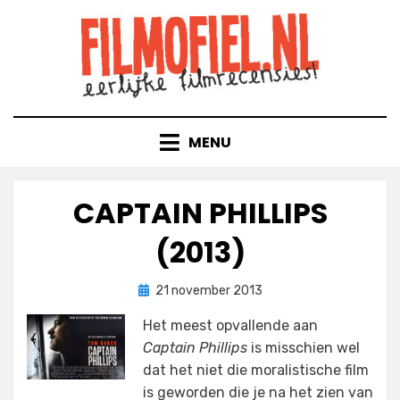
Doorgaan
naar
inhoud
MENU
CAPTAIN PHILLIPS
(2013)
Geplaatst
door
21 november 2013
Filmofiel.nl
op
Het meest opvallende aan
Captain Phillips
is misschien wel
dat het niet die moralistische film
is geworden die je na het zien van