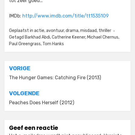
tot zeer goed…
IMDb:
http://www.imdb.com/title/tt1535109
Geplaatst in
actie
,
avontuur
,
drama
,
misdaad
,
thriller
Getagd
Barkhad Abdi
,
Catherine Keener
,
Michael Chernus
,
Paul Greengrass
,
Tom Hanks
Bericht
VORIGE
navigatie
The Hunger Games: Catching Fire (2013)
VOLGENDE
Peaches Does Herself (2012)
Geef een reactie