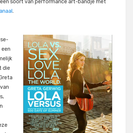
, een soort van performance art-bandje met
anaal
.
use-
p een
elijk
t die
 Greta
 van
s,
en
deze