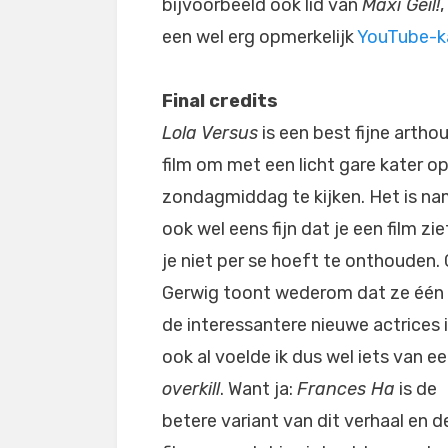
bijvoorbeeld ook lid van
Maxi Geil!
een wel erg opmerkelijk
YouTube-k
Final credits
Lola Versus
is een best fijne artho
film om met een licht gare kater o
zondagmiddag te kijken. Het is nam
ook wel eens fijn dat je een film zie
je niet per se hoeft te onthouden.
Gerwig toont wederom dat ze één
de interessantere nieuwe actrices i
ook al voelde ik dus wel iets van e
overkill
. Want ja:
Frances Ha
is de
betere variant van dit verhaal en 