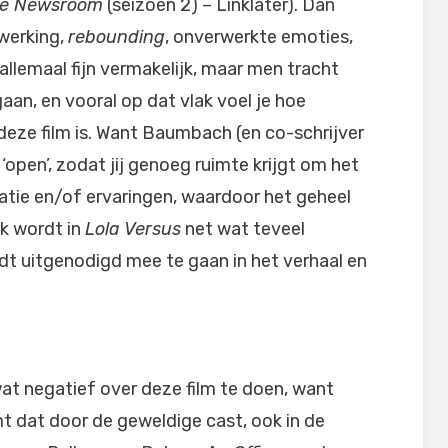
e Newsroom
(seizoen 2) – Linklater). Dan
werking,
rebounding
, onverwerkte emoties,
 allemaal fijn vermakelijk, maar men tracht
gaan, en vooral op dat vlak voel je hoe
deze film is. Want Baumbach (en co-schrijver
 ‘open’, zodat jij genoeg ruimte krijgt om het
tatie en/of ervaringen, waardoor het geheel
k wordt in
Lola Versus
net wat teveel
dt uitgenodigd mee te gaan in het verhaal en
wat negatief over deze film te doen, want
mt dat door de geweldige cast, ook in de