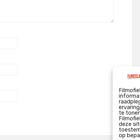
Filmofie
informat
raadpleg
ervarin
te tone
Filmofie
deze sit
toestemm
op bepa