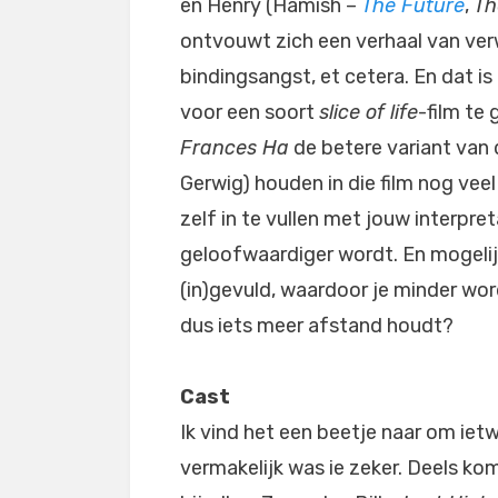
en Henry (Hamish –
The Future
,
Th
ontvouwt zich een verhaal van ver
bindingsangst, et cetera. En dat is
voor een soort
slice of life
-film te 
Frances Ha
de betere variant van 
Gerwig) houden in die film nog veel
zelf in te vullen met jouw interpre
geloofwaardiger wordt. En mogelij
(in)gevuld, waardoor je minder wor
dus iets meer afstand houdt?
Cast
Ik vind het een beetje naar om iet
vermakelijk was ie zeker. Deels ko