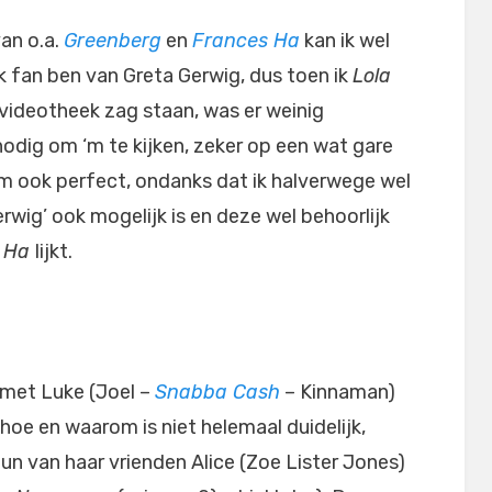
van o.a.
Greenberg
en
Frances Ha
kan ik wel
k fan ben van Greta Gerwig, dus toen ik
Lola
 videotheek zag staan, was er weinig
nodig om ‘m te kijken, zeker op een wat gare
m ook perfect, ondanks dat ik halverwege wel
rwig’ ook mogelijk is en deze wel behoorlijk
s Ha
lijkt.
 met Luke (Joel –
Snabba Cash
– Kinnaman)
oe en waarom is niet helemaal duidelijk,
n van haar vrienden Alice (Zoe Lister Jones)