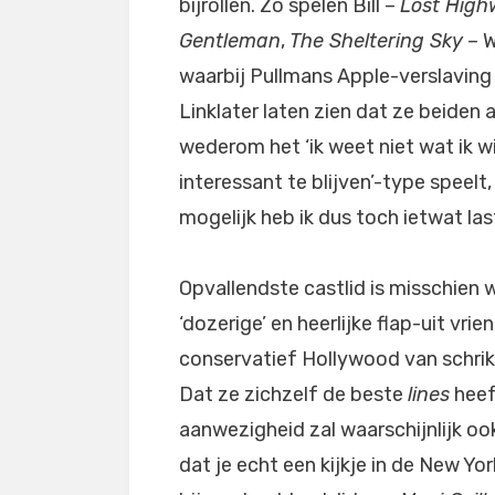
bijrollen. Zo spelen Bill –
Lost Hig
Gentleman
,
The Sheltering Sky
– W
waarbij Pullmans Apple-verslaving
Linklater laten zien dat ze beiden 
wederom het ‘ik weet niet wat ik 
interessant te blijven’-type speelt,
mogelijk heb ik dus toch ietwat la
Opvallendste castlid is misschien we
‘dozerige’ en heerlijke flap-uit vri
conservatief Hollywood van schrik
Dat ze zichzelf de beste
lines
heef
aanwezigheid zal waarschijnlijk oo
dat je echt een kijkje in de New Yo