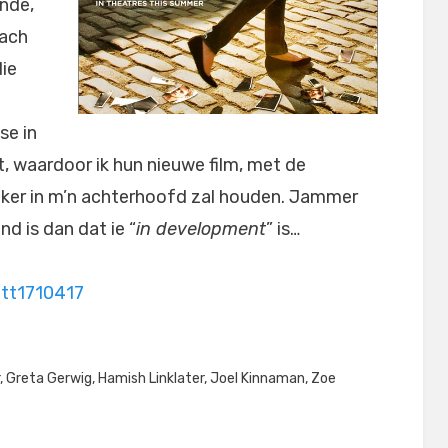
ande,
bach
die
se in
, waardoor ik hun nieuwe film, met de
eker in m’n achterhoofd zal houden. Jammer
d is dan dat ie “
in development
” is…
/tt1710417
,
Greta Gerwig
,
Hamish Linklater
,
Joel Kinnaman
,
Zoe