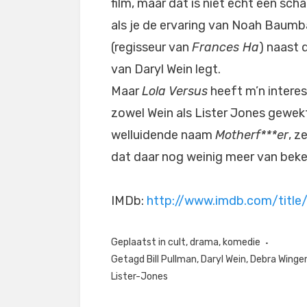
film, maar dat is niet echt een sch
als je de ervaring van Noah Baum
(regisseur van
Frances Ha
) naast 
van Daryl Wein legt.
Maar
Lola Versus
heeft m’n interes
zowel Wein als Lister Jones gewekt
welluidende naam
Motherf***er
, z
dat daar nog weinig meer van beken
IMDb:
http://www.imdb.com/title
Geplaatst in
cult
,
drama
,
komedie
Getagd
Bill Pullman
,
Daryl Wein
,
Debra Winger
Lister-Jones