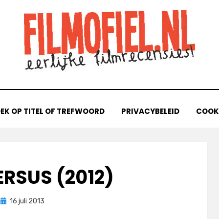
EK OP TITEL OF TREFWOORD
PRIVACYBELEID
COOKI
ERSUS (2012)
Geplaatst
door
16 juli 2013
Filmofiel.nl
op