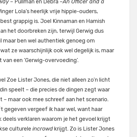
hway
– Pullman en Debra –
An Officer and a
inger Lola’s heerlijk vrije hippie-ouders,
 best grappig is. Joel Kinnaman en Hamish
aan het doorbreken zijn, terwijl Gerwig dus
wil maar ben wel authentiek genoeg om
 wat ze waarschijnlijk ook wel degelijk is, maar
st van een ‘Gerwig-overvoeding’.
l Zoe Lister Jones, die niet alleen zo’n licht
endin speelt – die precies de dingen zegt waar
t – maar ook mee schreef aan het scenario.
t gegeven vergeef ik haar wel, want haar
k deels verklaren waarom je het gevoel krijgt
rkse culturele
incrowd
krijgt. Zo is Lister Jones