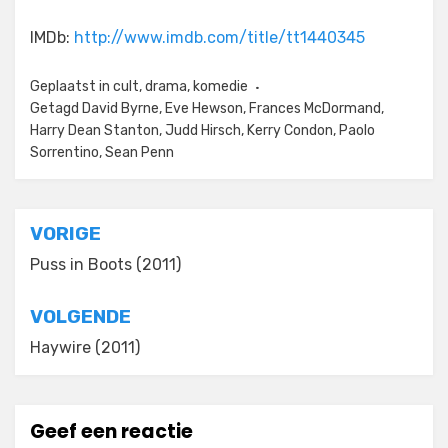
IMDb:
http://www.imdb.com/title/tt1440345
Geplaatst in
cult
,
drama
,
komedie
Getagd
David Byrne
,
Eve Hewson
,
Frances McDormand
,
Harry Dean Stanton
,
Judd Hirsch
,
Kerry Condon
,
Paolo
Sorrentino
,
Sean Penn
Bericht
VORIGE
navigatie
Puss in Boots (2011)
VOLGENDE
Haywire (2011)
Geef een reactie