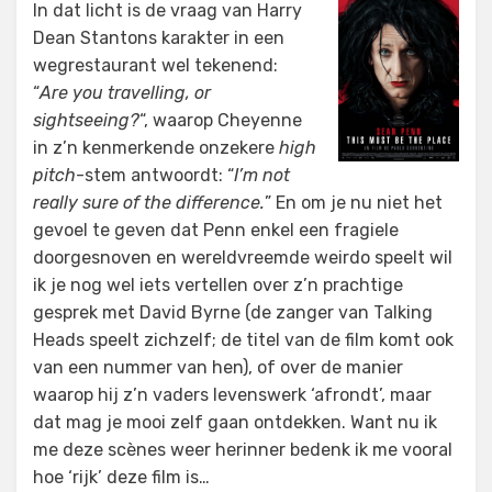
In dat licht is de vraag van Harry
Dean Stantons karakter in een
wegrestaurant wel tekenend:
“
Are you travelling, or
sightseeing?
“, waarop Cheyenne
in z’n kenmerkende onzekere
high
pitch
-stem antwoordt: “
I’m not
really sure of the difference.
” En om je nu niet het
gevoel te geven dat Penn enkel een fragiele
doorgesnoven en wereldvreemde weirdo speelt wil
ik je nog wel iets vertellen over z’n prachtige
gesprek met David Byrne (de zanger van Talking
Heads speelt zichzelf; de titel van de film komt ook
van een nummer van hen), of over de manier
waarop hij z’n vaders levenswerk ‘afrondt’, maar
dat mag je mooi zelf gaan ontdekken. Want nu ik
me deze scènes weer herinner bedenk ik me vooral
hoe ‘rijk’ deze film is…