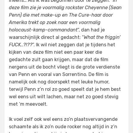
ineens… Als ik was begonnen door te zeggen: “
In
deze film zie je voormalig rockster Cheyenne (Sean
Penn) die met make-up en The Cure-haar door
Amerika trekt op zoek naar een voormalig
holocaust-kamp-commandant
“, dan had je
waarschijnlijk direct al gedacht: “
What the friggin’
FUCK..?!??
“. Ik wil niet zeggen dat je tijdens het
kijken van deze film niet een paar keer die
gedachte zult gaan krijgen, maar dat de film
nergens uit de bocht vliegt is de grote verdienste
van Penn en vooral van Sorrentino. De film is
namelijk ook nog doorspekt met leuke humor,
terwijl Penn z’n rol zo goed speelt dat je hem best
wel eens uit wilt lachen, maar net zo goed stevig
met ‘m meevoelt.
Ik voel zelf ook wel eens zo’n plaatsvervangende
schaamte als ik zo’n oude rocker nog altijd in z’n