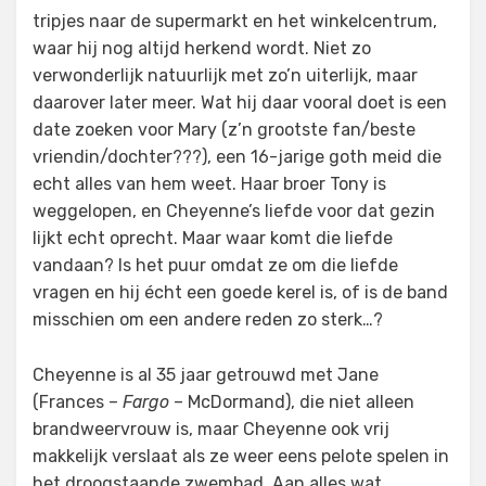
tripjes naar de supermarkt en het winkelcentrum,
waar hij nog altijd herkend wordt. Niet zo
verwonderlijk natuurlijk met zo’n uiterlijk, maar
daarover later meer. Wat hij daar vooral doet is een
date zoeken voor Mary (z’n grootste fan/beste
vriendin/dochter???), een 16-jarige goth meid die
echt alles van hem weet. Haar broer Tony is
weggelopen, en Cheyenne’s liefde voor dat gezin
lijkt echt oprecht. Maar waar komt die liefde
vandaan? Is het puur omdat ze om die liefde
vragen en hij écht een goede kerel is, of is de band
misschien om een andere reden zo sterk…?
Cheyenne is al 35 jaar getrouwd met Jane
(Frances –
Fargo
– McDormand), die niet alleen
brandweervrouw is, maar Cheyenne ook vrij
makkelijk verslaat als ze weer eens pelote spelen in
het droogstaande zwembad. Aan alles wat