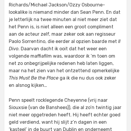
Richards/Michael Jackson/Ozzy Osbourne-
lookalike is niemand minder dan Sean Penn. En dat
je letterlijk na twee minuten al niet meer ziet dat
het Penn is, is niet alleen een groot compliment
aan de acteur zelf, maar zeker ook aan regisseur
Paolo Sorrentino, die eerder al opzien baarde met
Il
Divo
. Daarvan dacht ik ooit dat het weer een
volgende maffiafilm was, waardoor ik ‘m toen om
net zo onbegrijpelijke redenen heb laten liggen,
maar na het zien van het ontzettend opmerkelijke
This Must Be the Place
ga ik die nu dus ook zeker
en alsnog kijken…
Penn speelt rocklegende Cheyenne (vrij naar
Siouxsie (van de Banshees)), die al zo’n twintig jaar
niet meer opgetreden heeft. Hij heeft echter goed
geld verdiend, want hij slijt z’n dagen in een
‘kasteel’ in de buurt van Dublin en onderneemt