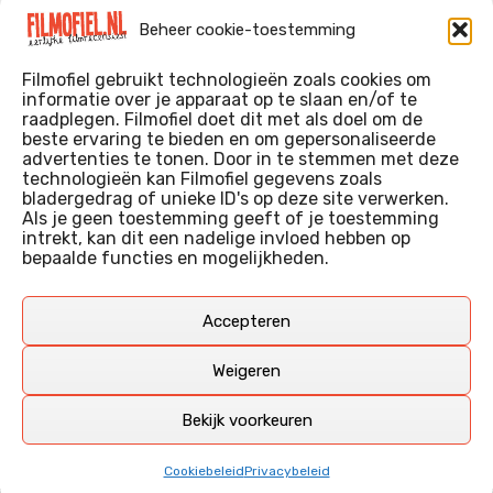
Evil Dead Burn (2026)
Beheer cookie-toestemming
The Invite (2026)
Filmofiel gebruikt technologieën zoals cookies om
informatie over je apparaat op te slaan en/of te
raadplegen. Filmofiel doet dit met als doel om de
beste ervaring te bieden en om gepersonaliseerde
WIE IK BEN…?
advertenties te tonen. Door in te stemmen met deze
technologieën kan Filmofiel gegevens zoals
Ik ben ooit begonnen met m’n recensies omdat ik zoveel
bladergedrag of unieke ID's op deze site verwerken.
films keek dat ik af en toe niet meer wist welke ik nu wel of
Als je geen toestemming geeft of je toestemming
intrekt, kan dit een nadelige invloed hebben op
niet gezien had. Ik ben een filmliefhebber, heb als hobby nog
bepaalde functies en mogelijkheden.
erg lang in een videotheek gewerkt, en heb als coproducent
ook aan een aantal onafhankelijke films meegewerkt.
Deze recensies zijn dan ook vooral vrij pretentieloze
Accepteren
uitbreidingen van m’n voormalige ‘videotheek-geouwehoer’,
aangevuld met een groeiende kennis over de kunde én de
Weigeren
kunst van het maken van film.
Bekijk voorkeuren
Copyright © Filmofiel.nl – 2026
Cookiebeleid
Privacybeleid
Amphibious Theme door
TemplatePocket
⋅
Aangedreven door
WordPress