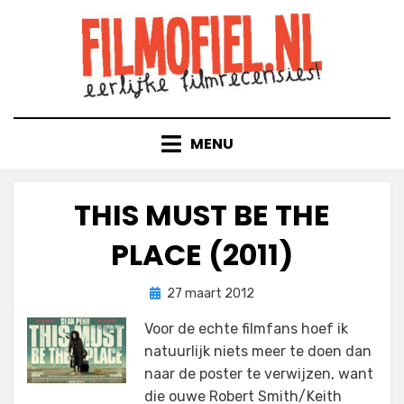
Doorgaan
naar
inhoud
MENU
THIS MUST BE THE
PLACE (2011)
Geplaatst
door
27 maart 2012
Filmofiel.nl
op
Voor de echte filmfans hoef ik
natuurlijk niets meer te doen dan
naar de poster te verwijzen, want
die ouwe Robert Smith/Keith