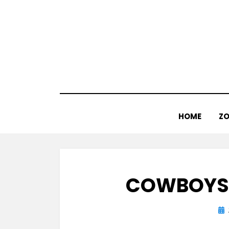
Doorgaan
naar
inhoud
HOME
ZO
COWBOYS &
Gep
op