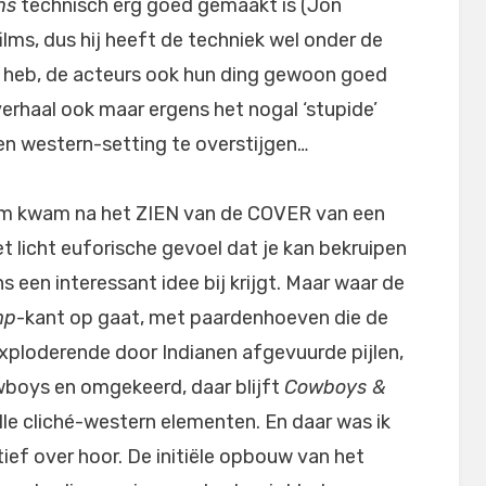
ns
technisch erg goed gemaakt is (Jon
films, dus hij heeft de techniek wel onder de
d heb, de acteurs ook hun ding gewoon goed
verhaal ook maar ergens het nogal ‘stupide’
en western-setting te overstijgen…
 film kwam na het ZIEN van de COVER van een
t licht euforische gevoel dat je kan bekruipen
ens een interessant idee bij krijgt. Maar waar de
mp
-kant op gaat, met paardenhoeven die de
xploderende door Indianen afgevuurde pijlen,
cowboys en omgekeerd, daar blijft
Cowboys &
le cliché-western elementen. En daar was ik
ief over hoor. De initiële opbouw van het