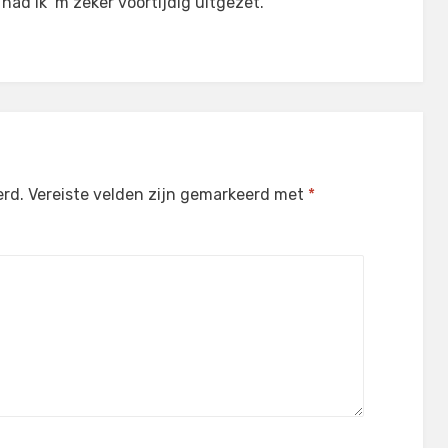
 had ik ‘m zeker voortijdig uitgezet.
erd.
Vereiste velden zijn gemarkeerd met
*