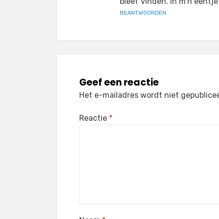
bleef vinden. In m’n eentje
BEANTWOORDEN
Geef een reactie
Het e-mailadres wordt niet gepublice
Reactie
*