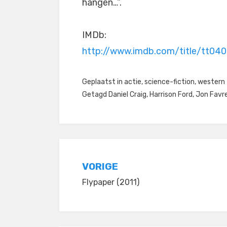
hangen…”.
IMDb:
http://www.imdb.com/title/tt04
Geplaatst in
actie
,
science-fiction
,
western
Getagd
Daniel Craig
,
Harrison Ford
,
Jon Favr
Bericht
VORIGE
Flypaper (2011)
navigatie