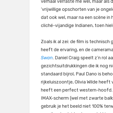
verhaal verraste me wel, maar als d
‘vrijwillige opschorten van je ong
dat ook wel, maar na een scène in 
cliché-vijandige Indianen, toen hie
Zoals ik al zei: de film is technis
heeft de ervaring, en de camerama
Swan
. Daniel Craig speelt z’n rol 
gezichtsuitdrukkingen die ik nog 
standaard bijrol, Paul Dano is beh
rijkeluiszoontje, Olivia Wilde heef
heeft een perfect western-hoofd.
IMAX-scherm (wel met zwarte balk
gebruik je het beeld niet 100% terw