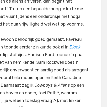
an de aliens arriveren, dan begint het
eloof’. Tot op een bepaalde hoogte lukte me
het vuur tijdens een onderonsje met nogal
ld het qua vrijwilligheid wel wat op voor me.
ch gewoon behoorlijk goed gemaakt. Favreau
n toonde eerder z’n kunde ook al in
Black
aardig stoïcijns, Harrison Ford toonde ’n paar
niet van hem kende, Sam Rockwell doet ’n
oorlijk onverwacht en aardig goed als arrogant
t vooral hele mooie ogen en Keith Carradine
 Daarnaast zag ik
Cowboys & Aliens
op een
en boven en onder, foei Pathé, waarom
ijl je wel een toeslag vraagt?), met lekker