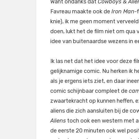
Want ondanks dat
Cowboys & Alie
Favreau maakte ook de
Iron Man
-
knie), ik me geen moment verveel
doen, lukt het de film niet om qua 
idee van buitenaardse wezens in e
Ik las net dat het idee voor deze
gelijknamige comic. Nu herken ik he
als je ergens iets ziet, en daar ine
comic schijnbaar compleet de
ca
zwaartekracht op kunnen heffen, e
aliens die zich aansluiten bij de 
Aliens
toch ook een western met al
de eerste 20 minuten ook wel posit