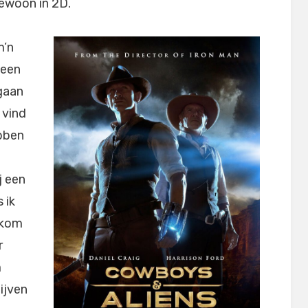
gewoon in 2D.
m’n
 een
 gaan
 vind
ebben
j een
 ik
 kom
r
m
ijven