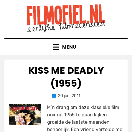
Doorgaan
naar
inhoud
MENU
KISS ME DEADLY
(1955)
Geplaatst
door
20 juni 2011
Filmofiel.nl
op
M’n drang om deze klassieke film
noir uit 1955 te gaan kijken
groeide de laatste maanden
behoorlijk. Een vriend vertelde me