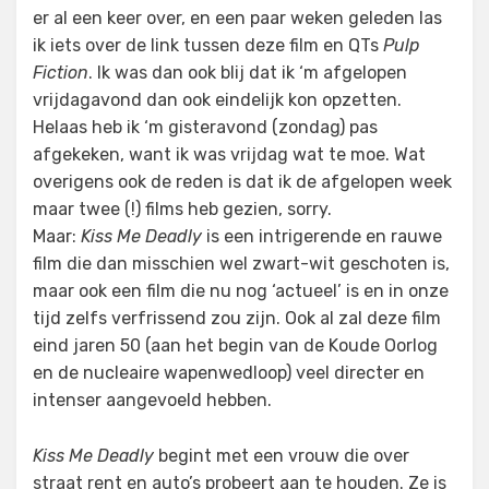
er al een keer over, en een paar weken geleden las
ik iets over de link tussen deze film en QTs
Pulp
Fiction
. Ik was dan ook blij dat ik ‘m afgelopen
vrijdagavond dan ook eindelijk kon opzetten.
Helaas heb ik ‘m gisteravond (zondag) pas
afgekeken, want ik was vrijdag wat te moe. Wat
overigens ook de reden is dat ik de afgelopen week
maar twee (!) films heb gezien, sorry.
Maar:
Kiss Me Deadly
is een intrigerende en rauwe
film die dan misschien wel zwart-wit geschoten is,
maar ook een film die nu nog ‘actueel’ is en in onze
tijd zelfs verfrissend zou zijn. Ook al zal deze film
eind jaren 50 (aan het begin van de Koude Oorlog
en de nucleaire wapenwedloop) veel directer en
intenser aangevoeld hebben.
Kiss Me Deadly
begint met een vrouw die over
straat rent en auto’s probeert aan te houden. Ze is