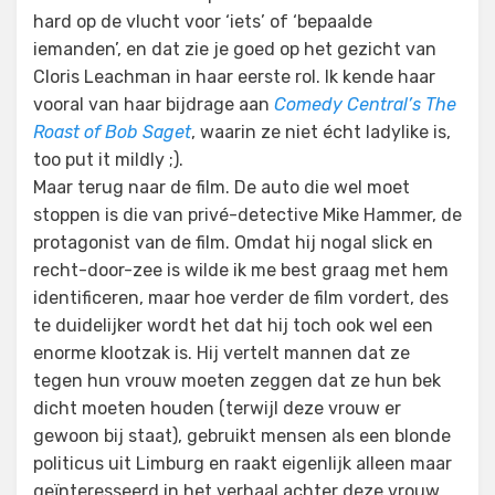
hard op de vlucht voor ‘iets’ of ‘bepaalde
iemanden’, en dat zie je goed op het gezicht van
Cloris Leachman in haar eerste rol. Ik kende haar
vooral van haar bijdrage aan
Comedy Central’s The
Roast of Bob Saget
, waarin ze niet écht ladylike is,
too put it mildly ;).
Maar terug naar de film. De auto die wel moet
stoppen is die van privé-detective Mike Hammer, de
protagonist van de film. Omdat hij nogal slick en
recht-door-zee is wilde ik me best graag met hem
identificeren, maar hoe verder de film vordert, des
te duidelijker wordt het dat hij toch ook wel een
enorme klootzak is. Hij vertelt mannen dat ze
tegen hun vrouw moeten zeggen dat ze hun bek
dicht moeten houden (terwijl deze vrouw er
gewoon bij staat), gebruikt mensen als een blonde
politicus uit Limburg en raakt eigenlijk alleen maar
geïnteresseerd in het verhaal achter deze vrouw