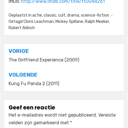
IMDb:
http://www.imdb.com/title/tt0048261
Geplaatst in
actie
,
classic
,
cult
,
drama
,
science-fiction
Getagd
Cloris Leachman
,
Mickey Spillane
,
Ralph Meeker
,
Robert Aldrich
Bericht
VORIGE
navigatie
The Girlfriend Experience (2009)
VOLGENDE
Kung Fu Panda 2 (2011)
Geef een reactie
Het e-mailadres wordt niet gepubliceerd.
Vereiste
velden zijn gemarkeerd met
*