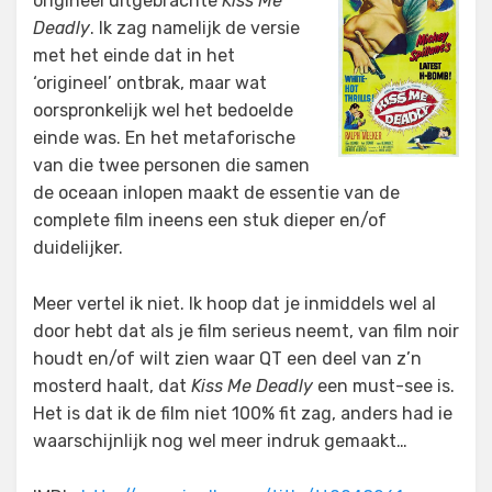
origineel uitgebrachte
Kiss Me
Deadly
. Ik zag namelijk de versie
met het einde dat in het
‘origineel’ ontbrak, maar wat
oorspronkelijk wel het bedoelde
einde was. En het metaforische
van die twee personen die samen
de oceaan inlopen maakt de essentie van de
complete film ineens een stuk dieper en/of
duidelijker.
Meer vertel ik niet. Ik hoop dat je inmiddels wel al
door hebt dat als je film serieus neemt, van film noir
houdt en/of wilt zien waar QT een deel van z’n
mosterd haalt, dat
Kiss Me Deadly
een must-see is.
Het is dat ik de film niet 100% fit zag, anders had ie
waarschijnlijk nog wel meer indruk gemaakt…