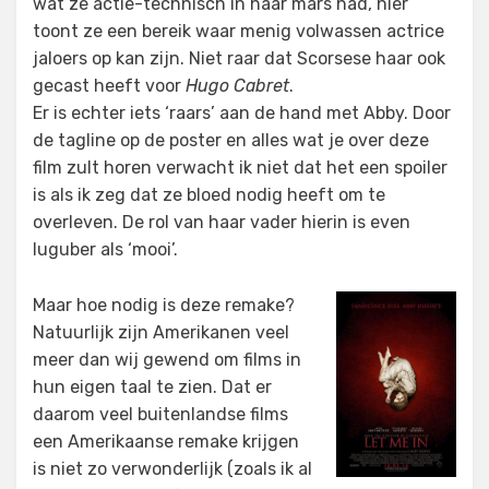
wat ze actie-technisch in haar mars had, hier
toont ze een bereik waar menig volwassen actrice
jaloers op kan zijn. Niet raar dat Scorsese haar ook
gecast heeft voor
Hugo Cabret
.
Er is echter iets ‘raars’ aan de hand met Abby. Door
de tagline op de poster en alles wat je over deze
film zult horen verwacht ik niet dat het een spoiler
is als ik zeg dat ze bloed nodig heeft om te
overleven. De rol van haar vader hierin is even
luguber als ‘mooi’.
Maar hoe nodig is deze remake?
Natuurlijk zijn Amerikanen veel
meer dan wij gewend om films in
hun eigen taal te zien. Dat er
daarom veel buitenlandse films
een Amerikaanse remake krijgen
is niet zo verwonderlijk (zoals ik al