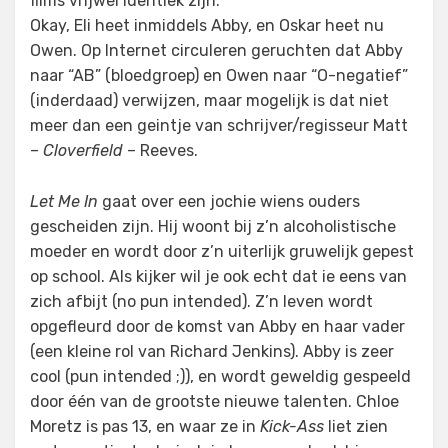
films vrijwel identiek zijn.
Okay, Eli heet inmiddels Abby, en Oskar heet nu
Owen. Op Internet circuleren geruchten dat Abby
naar “AB” (bloedgroep) en Owen naar “O-negatief”
(inderdaad) verwijzen, maar mogelijk is dat niet
meer dan een geintje van schrijver/regisseur Matt
–
Cloverfield
– Reeves.
Let Me In
gaat over een jochie wiens ouders
gescheiden zijn. Hij woont bij z’n alcoholistische
moeder en wordt door z’n uiterlijk gruwelijk gepest
op school. Als kijker wil je ook echt dat ie eens van
zich afbijt (no pun intended). Z’n leven wordt
opgefleurd door de komst van Abby en haar vader
(een kleine rol van Richard Jenkins). Abby is zeer
cool (pun intended ;)), en wordt geweldig gespeeld
door één van de grootste nieuwe talenten. Chloe
Moretz is pas 13, en waar ze in
Kick-Ass
liet zien