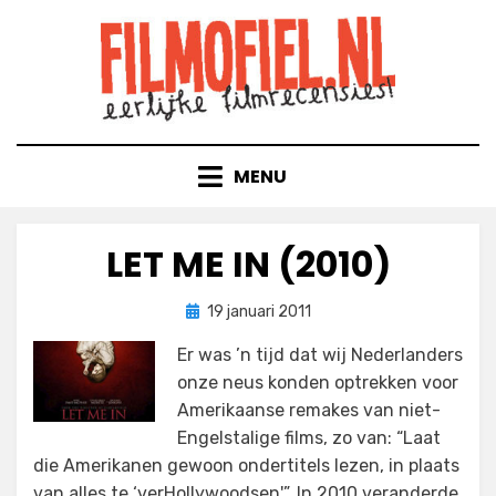
Doorgaan
naar
inhoud
MENU
LET ME IN (2010)
Geplaatst
door
19 januari 2011
Filmofiel.nl
op
Er was ’n tijd dat wij Nederlanders
onze neus konden optrekken voor
Amerikaanse remakes van niet-
Engelstalige films, zo van: “Laat
die Amerikanen gewoon ondertitels lezen, in plaats
van alles te ‘verHollywoodsen'”. In 2010 veranderde