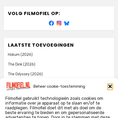
VOLG FILMOFIEL OP:
LAATSTE TOEVOEGINGEN
Hokum (2026)
The Dink (2026)
The Odyssey (2026)
Evil Dead Burn (2026)
Beheer cookie-toestemming
The Invite (2026)
Filmofiel gebruikt technologieën zoals cookies om
informatie over je apparaat op te slaan en/of te
raadplegen. Filmofiel doet dit met als doel om de
beste ervaring te bieden en om gepersonaliseerde
WIE IK BEN…?
advertenties te tonen. Door in te stemmen met deze