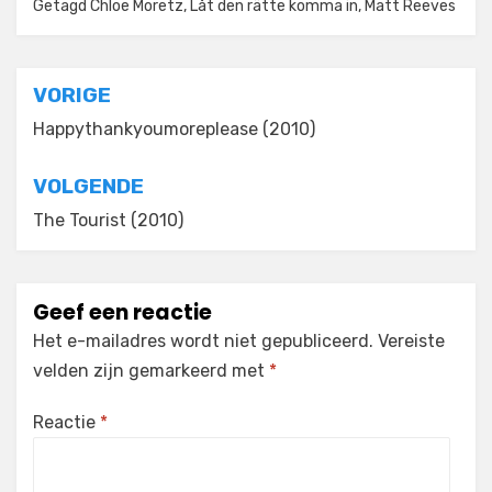
Getagd
Chloe Moretz
,
Låt den rätte komma in
,
Matt Reeves
Bericht
VORIGE
navigatie
Happythankyoumoreplease (2010)
VOLGENDE
The Tourist (2010)
Geef een reactie
Het e-mailadres wordt niet gepubliceerd.
Vereiste
velden zijn gemarkeerd met
*
Reactie
*