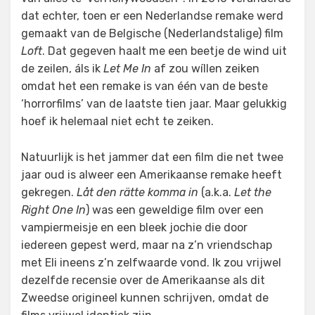
dat echter, toen er een Nederlandse remake werd
gemaakt van de Belgische (Nederlandstalige) film
Loft
. Dat gegeven haalt me een beetje de wind uit
de zeilen, áls ik
Let Me In
af zou wíllen zeiken
omdat het een remake is van één van de beste
‘horrorfilms’ van de laatste tien jaar. Maar gelukkig
hoef ik helemaal niet echt te zeiken.
Natuurlijk is het jammer dat een film die net twee
jaar oud is alweer een Amerikaanse remake heeft
gekregen.
Låt den rätte komma in
(a.k.a.
Let the
Right One In
) was een geweldige film over een
vampiermeisje en een bleek jochie die door
iedereen gepest werd, maar na z’n vriendschap
met Eli ineens z’n zelfwaarde vond. Ik zou vrijwel
dezelfde recensie over de Amerikaanse als dit
Zweedse origineel kunnen schrijven, omdat de