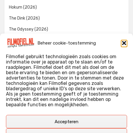
Hokum (2026)
The Dink (2026)
The Odyssey (2026)
Evil Dead Burn (2026)
Beheer cookie-toestemming
The Invite (2026)
Filmofiel gebruikt technologieën zoals cookies om
informatie over je apparaat op te slaan en/of te
raadplegen. Filmofiel doet dit met als doel om de
beste ervaring te bieden en om gepersonaliseerde
WIE IK BEN…?
advertenties te tonen. Door in te stemmen met deze
technologieën kan Filmofiel gegevens zoals
Ik ben ooit begonnen met m’n recensies omdat ik zoveel
bladergedrag of unieke ID's op deze site verwerken.
films keek dat ik af en toe niet meer wist welke ik nu wel of
Als je geen toestemming geeft of je toestemming
intrekt, kan dit een nadelige invloed hebben op
niet gezien had. Ik ben een filmliefhebber, heb als hobby nog
bepaalde functies en mogelijkheden.
erg lang in een videotheek gewerkt, en heb als coproducent
ook aan een aantal onafhankelijke films meegewerkt.
Deze recensies zijn dan ook vooral vrij pretentieloze
Accepteren
uitbreidingen van m’n voormalige ‘videotheek-geouwehoer’,
aangevuld met een groeiende kennis over de kunde én de