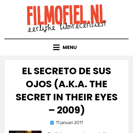
Doorgaan
naar
inhoud
MENU
EL SECRETO DE SUS
OJOS (A.K.A. THE
SECRET IN THEIR EYES
– 2009)
Geplaatst
door
11 januari 2011
Filmofiel.nl
op