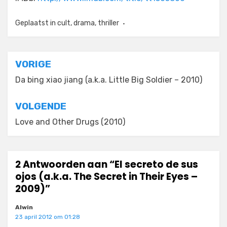
Geplaatst in
cult
,
drama
,
thriller
Bericht
VORIGE
navigatie
Da bing xiao jiang (a.k.a. Little Big Soldier – 2010)
VOLGENDE
Love and Other Drugs (2010)
2 Antwoorden aan “El secreto de sus
ojos (a.k.a. The Secret in Their Eyes –
2009)”
Alwin
23 april 2012 om 01:28