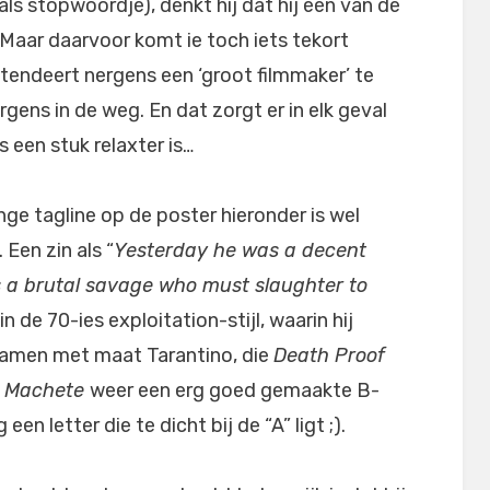
als stopwoordje), denkt hij dat hij één van de
 Maar daarvoor komt ie toch iets tekort
tendeert nergens een ‘groot filmmaker’ te
rgens in de weg. En dat zorgt er in elk geval
s een stuk relaxter is…
nge tagline op de poster hieronder is wel
 Een zin als “
Yesterday he was a decent
is a brutal savage who must slaughter to
in de 70-ies exploitation-stijl, waarin hij
amen met maat Tarantino, die
Death Proof
s
Machete
weer een erg goed gemaakte B-
een letter die te dicht bij de “A” ligt ;).