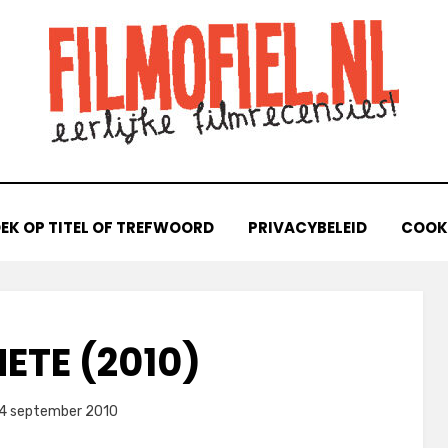
EK OP TITEL OF TREFWOORD
PRIVACYBELEID
COOKI
ETE (2010)
laatst
door
4 september 2010
Filmofiel.nl