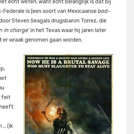
het echt weten, want echt belangrijk is dat bij
 ex-Federale is (een soort van Mexicaanse
bad-
 door Steven Seagals drugsbaron Torrez, die
n in charge
‘ in het Texas waar hij jaren later
oet er wraak genomen gaan worden.
op,
het
nu
 feit
 heeft
 … (ik