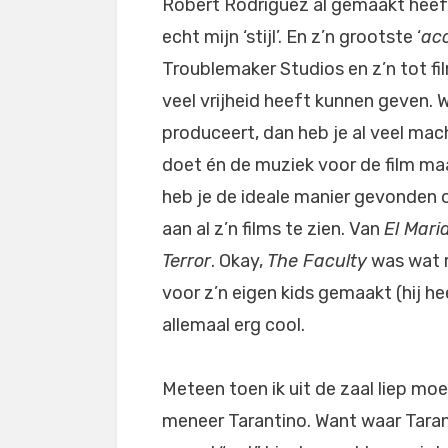
Robert Rodriguez al gemaakt heeft
echt mijn ‘stijl’. En z’n grootste ‘
ac
Troublemaker Studios en z’n tot f
veel vrijheid heeft kunnen geven. Wa
produceert, dan heb je al veel ma
doet én de muziek voor de film maa
heb je de ideale manier gevonden 
aan al z’n films te zien. Van
El Mari
Terror
. Okay,
The Faculty
was wat ra
voor z’n eigen kids gemaakt (hij he
allemaal erg cool.
Meteen toen ik uit de zaal liep mo
meneer Tarantino. Want waar Tarant