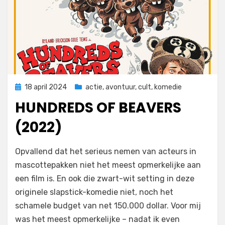
Geplaatst
18 april 2024
actie
,
avontuur
,
cult
,
komedie
op
HUNDREDS OF BEAVERS
(2022)
door
Filmofiel.nl
Opvallend dat het serieus nemen van acteurs in
mascottepakken niet het meest opmerkelijke aan
een film is. En ook die zwart-wit setting in deze
originele slapstick-komedie niet, noch het
schamele budget van net 150.000 dollar. Voor mij
was het meest opmerkelijke – nadat ik even