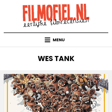
Doorgaan
naar
inhoud
MENU
TAG
:
WES TANK