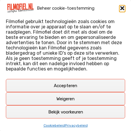
Evil Dead Burn (2026)
Beheer cookie-toestemming
The Invite (2026)
Filmofiel gebruikt technologieën zoals cookies om
informatie over je apparaat op te slaan en/of te
raadplegen. Filmofiel doet dit met als doel om de
beste ervaring te bieden en om gepersonaliseerde
WIE IK BEN…?
advertenties te tonen. Door in te stemmen met deze
technologieën kan Filmofiel gegevens zoals
Ik ben ooit begonnen met m’n recensies omdat ik zoveel
bladergedrag of unieke ID's op deze site verwerken.
films keek dat ik af en toe niet meer wist welke ik nu wel of
Als je geen toestemming geeft of je toestemming
intrekt, kan dit een nadelige invloed hebben op
niet gezien had. Ik ben een filmliefhebber, heb als hobby nog
bepaalde functies en mogelijkheden.
erg lang in een videotheek gewerkt, en heb als coproducent
ook aan een aantal onafhankelijke films meegewerkt.
Deze recensies zijn dan ook vooral vrij pretentieloze
Accepteren
uitbreidingen van m’n voormalige ‘videotheek-geouwehoer’,
aangevuld met een groeiende kennis over de kunde én de
Weigeren
kunst van het maken van film.
Bekijk voorkeuren
Copyright © Filmofiel.nl – 2026
Cookiebeleid
Privacybeleid
Amphibious Theme door
TemplatePocket
⋅
Aangedreven door
WordPress