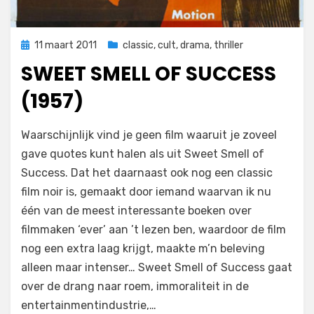
Geplaatst
11 maart 2011
classic
,
cult
,
drama
,
thriller
op
SWEET SMELL OF SUCCESS
(1957)
op
door
1 reactie
Filmofiel.nl
Waarschijnlijk vind je geen film waaruit je zoveel
Sweet
gave quotes kunt halen als uit Sweet Smell of
Smell
Success. Dat het daarnaast ook nog een classic
of
Success
film noir is, gemaakt door iemand waarvan ik nu
(1957)
één van de meest interessante boeken over
filmmaken ‘ever’ aan ’t lezen ben, waardoor de film
nog een extra laag krijgt, maakte m’n beleving
alleen maar intenser… Sweet Smell of Success gaat
over de drang naar roem, immoraliteit in de
entertainmentindustrie,…