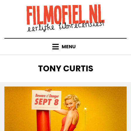
Doorgaan
naar
inhoud
MENU
TAG
:
TONY CURTIS