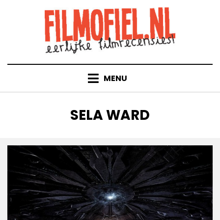
Doorgaan
naar
inhoud
MENU
TAG
:
SELA WARD