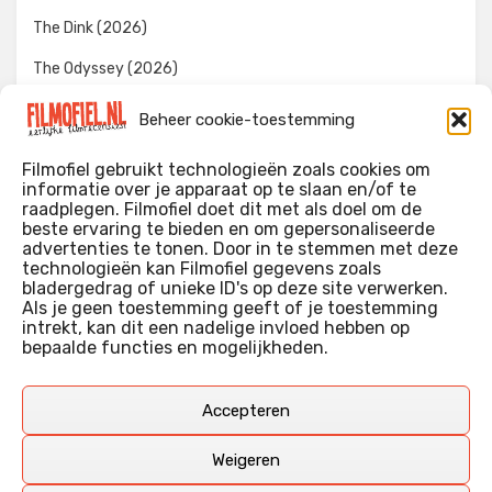
The Dink (2026)
The Odyssey (2026)
Evil Dead Burn (2026)
Beheer cookie-toestemming
The Invite (2026)
Filmofiel gebruikt technologieën zoals cookies om
informatie over je apparaat op te slaan en/of te
raadplegen. Filmofiel doet dit met als doel om de
beste ervaring te bieden en om gepersonaliseerde
WIE IK BEN…?
advertenties te tonen. Door in te stemmen met deze
technologieën kan Filmofiel gegevens zoals
Ik ben ooit begonnen met m’n recensies omdat ik zoveel
bladergedrag of unieke ID's op deze site verwerken.
films keek dat ik af en toe niet meer wist welke ik nu wel of
Als je geen toestemming geeft of je toestemming
intrekt, kan dit een nadelige invloed hebben op
niet gezien had. Ik ben een filmliefhebber, heb als hobby nog
bepaalde functies en mogelijkheden.
erg lang in een videotheek gewerkt, en heb als coproducent
ook aan een aantal onafhankelijke films meegewerkt.
Deze recensies zijn dan ook vooral vrij pretentieloze
Accepteren
uitbreidingen van m’n voormalige ‘videotheek-geouwehoer’,
aangevuld met een groeiende kennis over de kunde én de
Weigeren
kunst van het maken van film.