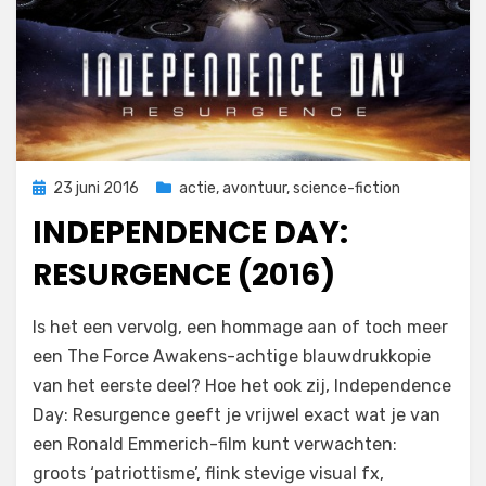
Geplaatst
23 juni 2016
actie
,
avontuur
,
science-fiction
op
INDEPENDENCE DAY:
RESURGENCE (2016)
op
door
Laat een reactie achter
Filmofiel.nl
Is het een vervolg, een hommage aan of toch meer
Independence
een The Force Awakens-achtige blauwdrukkopie
Day:
van het eerste deel? Hoe het ook zij, Independence
Resurgence
(2016)
Day: Resurgence geeft je vrijwel exact wat je van
een Ronald Emmerich-film kunt verwachten:
groots ‘patriottisme’, flink stevige visual fx,