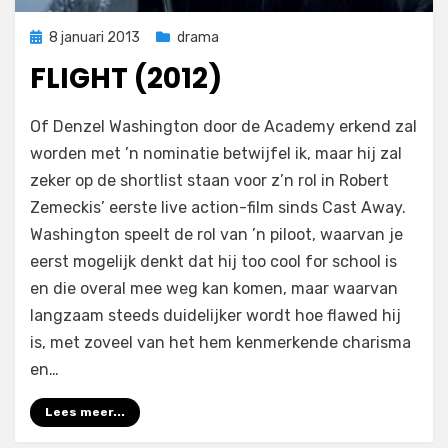
Geplaatst
8 januari 2013
drama
op
FLIGHT (2012)
op
door
Laat een reactie achter
Filmofiel.nl
Of Denzel Washington door de Academy erkend zal
Flight
worden met ’n nominatie betwijfel ik, maar hij zal
(2012)
zeker op de shortlist staan voor z’n rol in Robert
Zemeckis’ eerste live action-film sinds Cast Away.
Washington speelt de rol van ’n piloot, waarvan je
eerst mogelijk denkt dat hij too cool for school is
en die overal mee weg kan komen, maar waarvan
langzaam steeds duidelijker wordt hoe flawed hij
is, met zoveel van het hem kenmerkende charisma
en…
Lees meer...