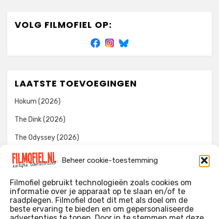
VOLG FILMOFIEL OP:
LAATSTE TOEVOEGINGEN
Hokum (2026)
The Dink (2026)
The Odyssey (2026)
Evil Dead Burn (2026)
Beheer cookie-toestemming
The Invite (2026)
Filmofiel gebruikt technologieën zoals cookies om
informatie over je apparaat op te slaan en/of te
raadplegen. Filmofiel doet dit met als doel om de
beste ervaring te bieden en om gepersonaliseerde
WIE IK BEN…?
advertenties te tonen. Door in te stemmen met deze