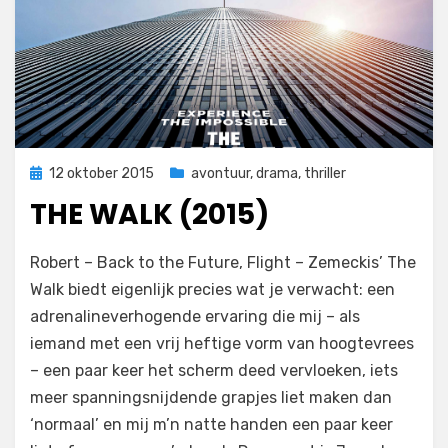
Geplaatst
12 oktober 2015
avontuur
,
drama
,
thriller
op
THE WALK (2015)
op
door
Laat een reactie achter
Filmofiel.nl
Robert – Back to the Future, Flight – Zemeckis’ The
The
Walk biedt eigenlijk precies wat je verwacht: een
Walk
adrenalineverhogende ervaring die mij – als
(2015)
iemand met een vrij heftige vorm van hoogtevrees
– een paar keer het scherm deed vervloeken, iets
meer spanningsnijdende grapjes liet maken dan
‘normaal’ en mij m’n natte handen een paar keer