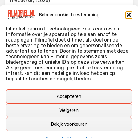
The Odyssey (2026)
Evil Dead Burn (2026)
Beheer cookie-toestemming
The Invite (2026)
Filmofiel gebruikt technologieën zoals cookies om
informatie over je apparaat op te slaan en/of te
raadplegen. Filmofiel doet dit met als doel om de
beste ervaring te bieden en om gepersonaliseerde
WIE IK BEN…?
advertenties te tonen. Door in te stemmen met deze
technologieën kan Filmofiel gegevens zoals
Ik ben ooit begonnen met m’n recensies omdat ik zoveel
bladergedrag of unieke ID's op deze site verwerken.
films keek dat ik af en toe niet meer wist welke ik nu wel of
Als je geen toestemming geeft of je toestemming
intrekt, kan dit een nadelige invloed hebben op
niet gezien had. Ik ben een filmliefhebber, heb als hobby nog
bepaalde functies en mogelijkheden.
erg lang in een videotheek gewerkt, en heb als coproducent
ook aan een aantal onafhankelijke films meegewerkt.
Deze recensies zijn dan ook vooral vrij pretentieloze
Accepteren
uitbreidingen van m’n voormalige ‘videotheek-geouwehoer’,
aangevuld met een groeiende kennis over de kunde én de
Weigeren
kunst van het maken van film.
Bekijk voorkeuren
Copyright © Filmofiel.nl – 2026