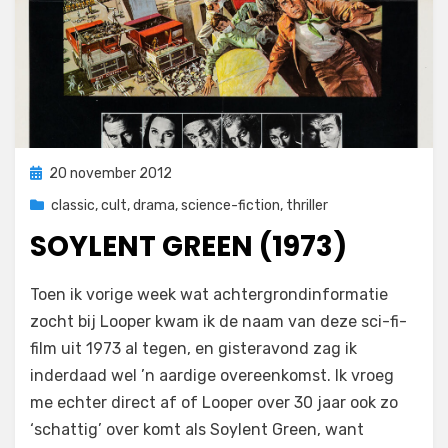
Geplaatst
20 november 2012
op
classic
,
cult
,
drama
,
science-fiction
,
thriller
SOYLENT GREEN (1973)
op
door
2 reacties
Filmofiel.nl
Toen ik vorige week wat achtergrondinformatie
Soylent
zocht bij Looper kwam ik de naam van deze sci-fi-
Green
film uit 1973 al tegen, en gisteravond zag ik
(1973)
inderdaad wel ’n aardige overeenkomst. Ik vroeg
me echter direct af of Looper over 30 jaar ook zo
‘schattig’ over komt als Soylent Green, want