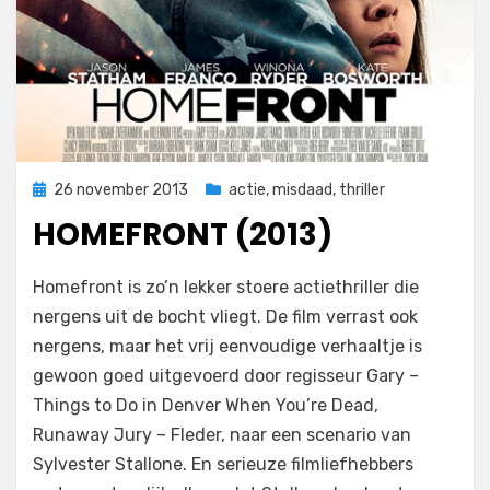
Geplaatst
26 november 2013
actie
,
misdaad
,
thriller
op
HOMEFRONT (2013)
op
door
Laat een reactie achter
Filmofiel.nl
Homefront is zo’n lekker stoere actiethriller die
Homefront
nergens uit de bocht vliegt. De film verrast ook
(2013)
nergens, maar het vrij eenvoudige verhaaltje is
gewoon goed uitgevoerd door regisseur Gary –
Things to Do in Denver When You’re Dead,
Runaway Jury – Fleder, naar een scenario van
Sylvester Stallone. En serieuze filmliefhebbers