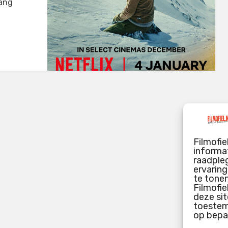
rang
Filmofie
informat
raadpleg
ervarin
te tone
Filmofie
deze sit
toestemm
op bepa