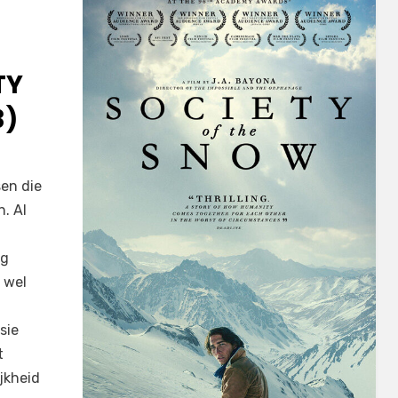
TY
3)
en die
. Al
óg
l wel
sie
t
jkheid