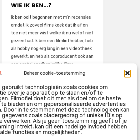
WIE IK BEN…?
Ik ben ooit begonnen met m’n recensies
omdat ik zoveel films keek dat ik af en
toe niet meer wist welke ik nu wel of niet
gezien had. Ik ben een filmliefhebber, heb
als hobby nog erg lang in een videotheek
gewerkt, en heb als coproducent ook aan
een aantal onafhankelijke films
meegewerkt.
Beheer cookie-toestemming
Deze recensies zijn dan ook vooral vrij
l gebruikt technologieën zoals cookies om
pretentieloze uitbreidingen van m’n
ie over je apparaat op te slaan en/of te
voormalige ‘videotheek-geouwehoer’,
en. Filmofiel doet dit met als doel om de beste
g te bieden en om gepersonaliseerde advertenties
aangevuld met een groeiende kennis
n. Door in te stemmen met deze technologieën kan
over de kunde én de kunst van het
l gegevens zoals bladergedrag of unieke ID's op
maken van film.
e verwerken. Als je geen toestemming geeft of je
ing intrekt, kan dit een nadelige invloed hebben
alde functies en mogelijkheden.