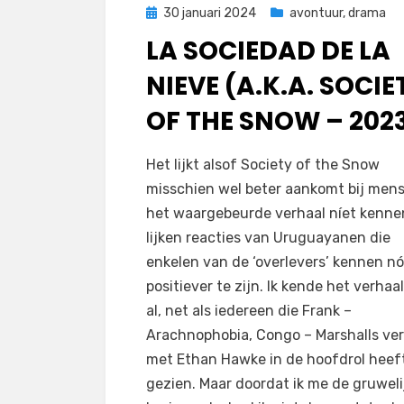
Geplaatst
30 januari 2024
avontuur
,
drama
op
LA SOCIEDAD DE LA
NIEVE (A.K.A. SOCIE
OF THE SNOW – 202
door
Filmofiel.nl
Het lijkt alsof Society of the Snow
misschien wel beter aankomt bij mens
het waargebeurde verhaal níet kennen
lijken reacties van Uruguayanen die
enkelen van de ‘overlevers’ kennen n
positiever te zijn. Ik kende het verhaa
al, net als iedereen die Frank –
Arachnophobia, Congo – Marshalls ver
met Ethan Hawke in de hoofdrol heef
gezien. Maar doordat ik me de gruweli