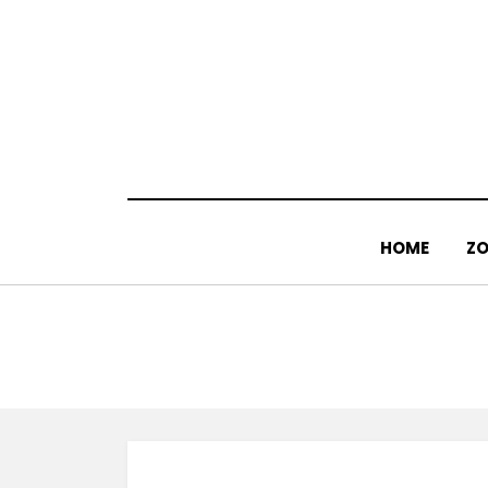
Doorgaan
naar
inhoud
HOME
ZO