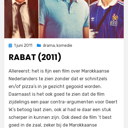
Geplaatst
1 juni 2011
drama
,
komedie
op
RABAT (2011)
op
door
Laat een reactie achter
Filmofiel.nl
Allereerst: het is fijn een film over Marokkaanse
Rabat
Nederlanders te zien zonder dat er schnitzels
(2011)
en/of pizza’s in je gezicht gegooid worden.
Daarnaast is het ook goed te zien dat de film
zijdelings een paar contra-argumenten voor Geert
W.’s betoog laat zien, ook al had ie daar een stuk
scherper in kunnen zijn. Ook deed de film ’t best
goed in de zaal, zeker bij de Marokkaanse