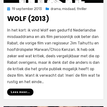
Geplaatst
19 september 2013
drama
,
misdaad
,
thriller
op
WOLF (2013)
op
door
3 reacties
Filmofiel.nl
In het kort: ik vind Wolf een gedurfd Nederlandse
Wolf
misdaaddrama en als film persoonlijk ook beter dan
(2013)
Rabat, de vorige film van regisseur Jim Taihuttu en
hoofdrolspeler Marwan/Chico Kenzari. Ik heb ook
zeker wel wat kritiek, deels vergelijkbaar met die op
Rabat overigens, maar ik denk dat die anders is dan
de kritiek die het grote publiek mogelijk heeft op
deze film. Want ik verwacht dat ‘men’ de film wat te
rustig en het einde…
Lees meer...