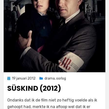
Geplaatst
19 januari 2012
drama
,
oorlog
op
SÜSKIND (2012)
op
door
Laat een reactie achter
Filmofiel.nl
Ondanks dat ik de film niet zo heftig voelde als ik
Süskind
gehoopt had, merkte ik na afloop wel dat ik er
(2012)