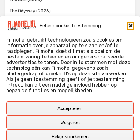
The Odyssey (2026)
Evil Dead Burn (2026)
Beheer cookie-toestemming
The Invite (2026)
Filmofiel gebruikt technologieën zoals cookies om
informatie over je apparaat op te slaan en/of te
raadplegen. Filmofiel doet dit met als doel om de
beste ervaring te bieden en om gepersonaliseerde
WIE IK BEN…?
advertenties te tonen. Door in te stemmen met deze
technologieën kan Filmofiel gegevens zoals
Ik ben ooit begonnen met m’n recensies omdat ik zoveel
bladergedrag of unieke ID's op deze site verwerken.
films keek dat ik af en toe niet meer wist welke ik nu wel of
Als je geen toestemming geeft of je toestemming
intrekt, kan dit een nadelige invloed hebben op
niet gezien had. Ik ben een filmliefhebber, heb als hobby nog
bepaalde functies en mogelijkheden.
erg lang in een videotheek gewerkt, en heb als coproducent
ook aan een aantal onafhankelijke films meegewerkt.
Deze recensies zijn dan ook vooral vrij pretentieloze
Accepteren
uitbreidingen van m’n voormalige ‘videotheek-geouwehoer’,
aangevuld met een groeiende kennis over de kunde én de
Weigeren
kunst van het maken van film.
Bekijk voorkeuren