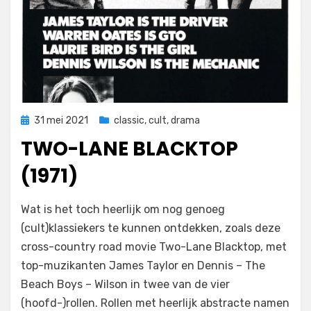
Geplaatst
31 mei 2021
classic
,
cult
,
drama
op
TWO-LANE BLACKTOP
(1971)
door
Filmofiel.nl
Wat is het toch heerlijk om nog genoeg
(cult)klassiekers te kunnen ontdekken, zoals deze
cross-country road movie Two-Lane Blacktop, met
top-muzikanten James Taylor en Dennis – The
Beach Boys – Wilson in twee van de vier
(hoofd-)rollen. Rollen met heerlijk abstracte namen