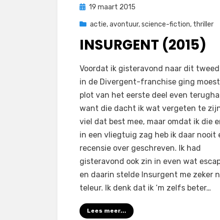
Geplaatst
19 maart 2015
op
actie
,
avontuur
,
science-fiction
,
thriller
INSURGENT (2015)
op
door
Laat een reactie achter
Filmofiel.nl
Voordat ik gisteravond naar dit tweed
Insurgent
in de Divergent-franchise ging moest 
(2015)
plot van het eerste deel even terugha
want die dacht ik wat vergeten te zij
viel dat best mee, maar omdat ik die 
in een vliegtuig zag heb ik daar nooit
recensie over geschreven. Ik had
gisteravond ook zin in even wat esca
en daarin stelde Insurgent me zeker n
teleur. Ik denk dat ik ‘m zelfs beter…
Lees meer...