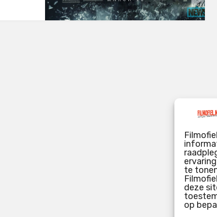
Filmofie
informat
raadpleg
ervarin
te tone
Filmofie
deze sit
toestemm
op bepa