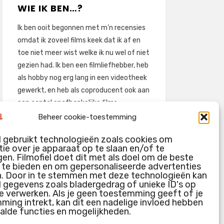
WIE IK BEN…?
Ik ben ooit begonnen met m’n recensies
omdat ik zoveel films keek dat ik af en
toe niet meer wist welke ik nu wel of niet
gezien had. Ik ben een filmliefhebber, heb
als hobby nog erg lang in een videotheek
gewerkt, en heb als coproducent ook aan
een aantal onafhankelijke films
meegewerkt.
Beheer cookie-toestemming
Deze recensies zijn dan ook vooral vrij
l gebruikt technologieën zoals cookies om
pretentieloze uitbreidingen van m’n
ie over je apparaat op te slaan en/of te
voormalige ‘videotheek-geouwehoer’,
en. Filmofiel doet dit met als doel om de beste
g te bieden en om gepersonaliseerde advertenties
aangevuld met een groeiende kennis
n. Door in te stemmen met deze technologieën kan
over de kunde én de kunst van het
l gegevens zoals bladergedrag of unieke ID's op
maken van film.
e verwerken. Als je geen toestemming geeft of je
ing intrekt, kan dit een nadelige invloed hebben
alde functies en mogelijkheden.