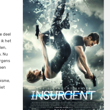
e deel
ik het
len,
n. Nu
ergens
 een
pisme,
iet