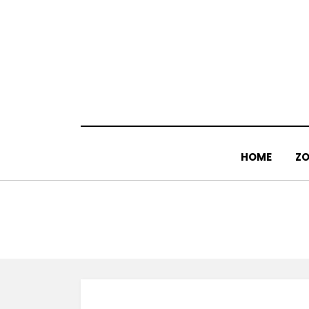
Doorgaan
naar
inhoud
HOME
ZO