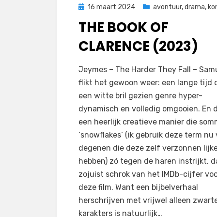
Geplaatst
16 maart 2024
avontuur
,
drama
,
ko
op
THE BOOK OF
CLARENCE (2023)
door
Filmofiel.nl
Jeymes – The Harder They Fall – Sam
flikt het gewoon weer: een lange tijd 
een witte bril gezien genre hyper-
dynamisch en volledig omgooien. En 
een heerlijk creatieve manier die so
‘snowflakes‘ (ik gebruik deze term nu 
degenen die deze zelf verzonnen lijk
hebben) zó tegen de haren instrijkt, da
zojuist schrok van het IMDb-cijfer vo
deze film. Want een bijbelverhaal
herschrijven met vrijwel alleen zwart
karakters is natuurlijk…