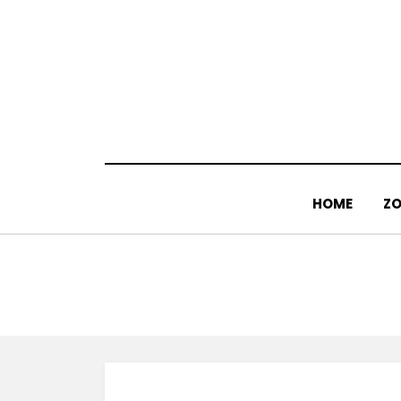
Doorgaan
naar
inhoud
HOME
ZO