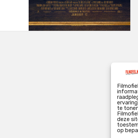
Filmofie
informat
raadpleg
ervarin
te tone
Filmofie
deze sit
toestemm
op bepa