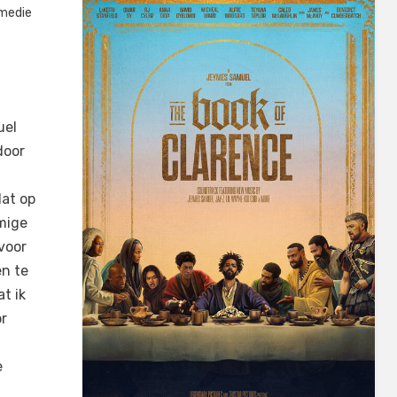
medie
uel
door
dat op
mmige
voor
en te
t ik
or
e