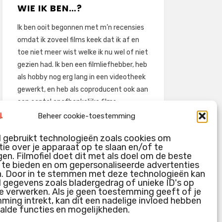
WIE IK BEN…?
Ik ben ooit begonnen met m’n recensies
omdat ik zoveel films keek dat ik af en
toe niet meer wist welke ik nu wel of niet
gezien had. Ik ben een filmliefhebber, heb
als hobby nog erg lang in een videotheek
gewerkt, en heb als coproducent ook aan
een aantal onafhankelijke films
meegewerkt.
Beheer cookie-toestemming
Deze recensies zijn dan ook vooral vrij
l gebruikt technologieën zoals cookies om
pretentieloze uitbreidingen van m’n
ie over je apparaat op te slaan en/of te
voormalige ‘videotheek-geouwehoer’,
en. Filmofiel doet dit met als doel om de beste
g te bieden en om gepersonaliseerde advertenties
aangevuld met een groeiende kennis
n. Door in te stemmen met deze technologieën kan
over de kunde én de kunst van het
l gegevens zoals bladergedrag of unieke ID's op
maken van film.
e verwerken. Als je geen toestemming geeft of je
ing intrekt, kan dit een nadelige invloed hebben
alde functies en mogelijkheden.