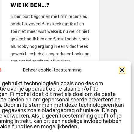
WIE IK BEN…?
Ik ben ooit begonnen met m’n recensies
omdat ik zoveel films keek dat ik af en
toe niet meer wist welke ik nu wel of niet
gezien had. Ik ben een filmliefhebber, heb
als hobby nog erg lang in een videotheek
gewerkt, en heb als coproducent ook aan
een aantal onafhankelijke films
meegewerkt.
Beheer cookie-toestemming
Deze recensies zijn dan ook vooral vrij
l gebruikt technologieën zoals cookies om
pretentieloze uitbreidingen van m’n
ie over je apparaat op te slaan en/of te
voormalige ‘videotheek-geouwehoer’,
en. Filmofiel doet dit met als doel om de beste
g te bieden en om gepersonaliseerde advertenties
aangevuld met een groeiende kennis
n. Door in te stemmen met deze technologieën kan
over de kunde én de kunst van het
l gegevens zoals bladergedrag of unieke ID's op
maken van film.
e verwerken. Als je geen toestemming geeft of je
ing intrekt, kan dit een nadelige invloed hebben
alde functies en mogelijkheden.