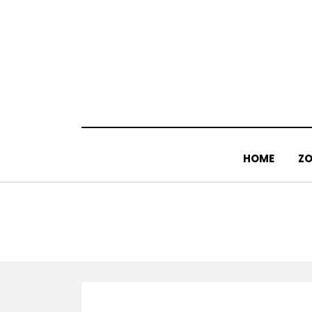
Doorgaan
naar
inhoud
HOME
ZO