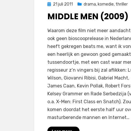
Geplaatst
21 juli 2011
drama
,
komedie
,
thriller
op
MIDDLE MEN (2009)
op
door
1 reactie
Filmofiel.nl
Waarom deze film niet meer aandacht
Middle
ook geen bioscooprelease in Nederlan
Men
heeft gekregen beats me, want ik vo
(2009)
een heerlijk en gewoon goed gemaakt
tussendoortje, met een cast waar me
regisseur z’n vingers bij zal aflikken: 
Wilson, Giovanni Ribisi, Gabriel Macht,
James Caan, Kevin Pollak, Robert Fors
Kelsey Grammer en Rade Serbedzija (
o.a. X-Men: First Class en Snatch). Zo
komen doordat het eerste half uur ov
masturberende mannen en Internet…