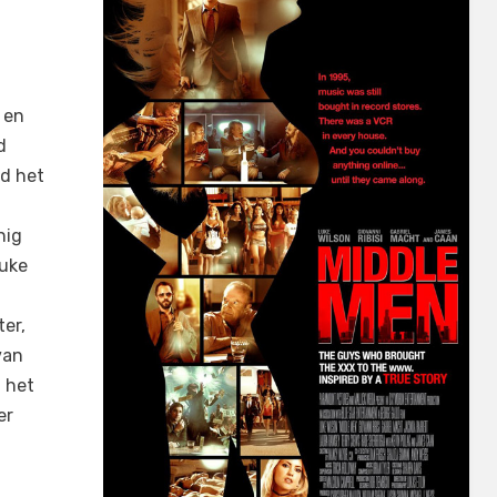
 en
d
nd het
nig
Luke
ter,
van
u het
er