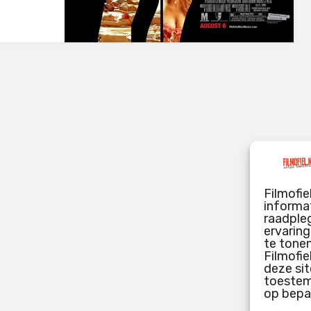
Filmofie
informat
raadpleg
ervarin
te tone
Filmofie
deze sit
toestemm
op bepa