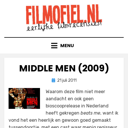
Doorgaan
naar
inhoud
MENU
MIDDLE MEN (2009)
Geplaatst
door
21 juli 2011
Filmofiel.nl
op
Waarom deze film niet meer
aandacht en ook geen
bioscooprelease in Nederland
heeft gekregen
beats me
, want ik
vond het een heerlijk en gewoon goed gemaakt
tussendoortje, met een cast waar menig regisseur