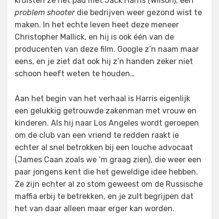
kruisten ze het pad met Jack Harris (Wilson), een
problem shooter
die bedrijven weer gezond wist te
maken. In het echte leven heet deze meneer
Christopher Mallick, en hij is ook één van de
producenten van deze film. Google z’n naam maar
eens, en je ziet dat ook hij z’n handen zeker niet
schoon heeft weten te houden…
Aan het begin van het verhaal is Harris eigenlijk
een gelukkig getrouwde zakenman met vrouw en
kinderen. Als hij naar Los Angeles wordt geroepen
om de club van een vriend te redden raakt ie
echter al snel betrokken bij een louche advocaat
(James Caan zoals we ‘m graag zien), die weer een
paar jongens kent die het geweldige idee hebben.
Ze zijn echter al zo stom geweest om de Russische
maffia erbij te betrekken, en je zult begrijpen dat
het van daar alleen maar erger kan worden.