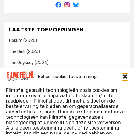
LAATSTE TOEVOEGINGEN
Hokum (2026)
The Dink (2026)
The Odyssey (2026)
Evil Dead Burn (2026)
Beheer cookie-toestemming
The Invite (2026)
Filmofiel gebruikt technologieën zoals cookies om
informatie over je apparaat op te slaan en/of te
raadplegen. Filmofiel doet dit met als doel om de
beste ervaring te bieden en om gepersonaliseerde
WIE IK BEN…?
advertenties te tonen. Door in te stemmen met deze
technologieën kan Filmofiel gegevens zoals
Ik ben ooit begonnen met m’n recensies omdat ik zoveel
bladergedrag of unieke ID's op deze site verwerken.
films keek dat ik af en toe niet meer wist welke ik nu wel of
Als je geen toestemming geeft of je toestemming
intrekt, kan dit een nadelige invloed hebben op
niet gezien had. Ik ben een filmliefhebber, heb als hobby nog