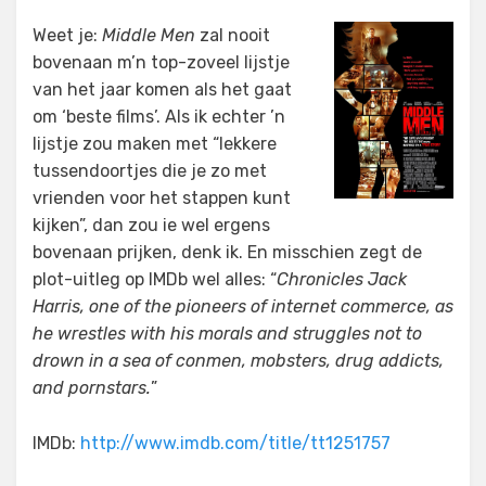
Weet je:
Middle Men
zal nooit
bovenaan m’n top-zoveel lijstje
van het jaar komen als het gaat
om ‘beste films’. Als ik echter ’n
lijstje zou maken met “lekkere
tussendoortjes die je zo met
vrienden voor het stappen kunt
kijken”, dan zou ie wel ergens
bovenaan prijken, denk ik. En misschien zegt de
plot-uitleg op IMDb wel alles: “
Chronicles Jack
Harris, one of the pioneers of internet commerce, as
he wrestles with his morals and struggles not to
drown in a sea of conmen, mobsters, drug addicts,
and pornstars.
”
IMDb:
http://www.imdb.com/title/tt1251757