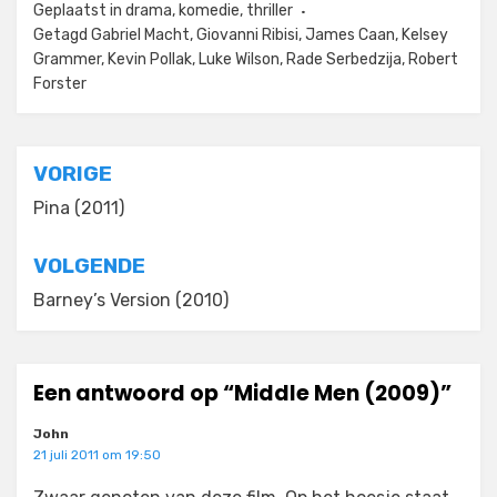
Geplaatst in
drama
,
komedie
,
thriller
Getagd
Gabriel Macht
,
Giovanni Ribisi
,
James Caan
,
Kelsey
Grammer
,
Kevin Pollak
,
Luke Wilson
,
Rade Serbedzija
,
Robert
Forster
Bericht
VORIGE
navigatie
Pina (2011)
VOLGENDE
Barney’s Version (2010)
Een antwoord op “Middle Men (2009)”
John
21 juli 2011 om 19:50