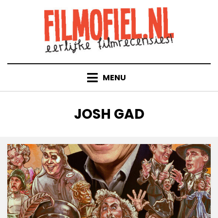
Doorgaan
naar
inhoud
MENU
TAG
:
JOSH GAD