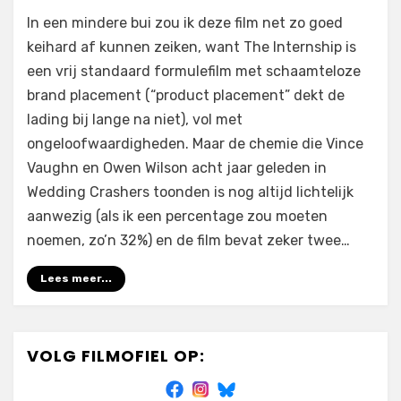
op
door
1 reactie
Filmofiel.nl
In een mindere bui zou ik deze film net zo goed
The
keihard af kunnen zeiken, want The Internship is
Internship
een vrij standaard formulefilm met schaamteloze
(2013)
brand placement (“product placement” dekt de
lading bij lange na niet), vol met
ongeloofwaardigheden. Maar de chemie die Vince
Vaughn en Owen Wilson acht jaar geleden in
Wedding Crashers toonden is nog altijd lichtelijk
aanwezig (als ik een percentage zou moeten
noemen, zo’n 32%) en de film bevat zeker twee…
Lees meer...
VOLG FILMOFIEL OP: