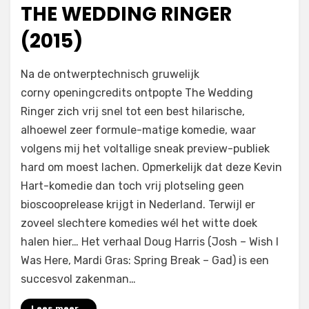
op
THE WEDDING RINGER
(2015)
op
door
Laat een reactie achter
Filmofiel.nl
Na de ontwerptechnisch gruwelijk
The
corny openingcredits ontpopte The Wedding
Wedding
Ringer zich vrij snel tot een best hilarische,
Ringer
(2015)
alhoewel zeer formule-matige komedie, waar
volgens mij het voltallige sneak preview-publiek
hard om moest lachen. Opmerkelijk dat deze Kevin
Hart-komedie dan toch vrij plotseling geen
bioscooprelease krijgt in Nederland. Terwijl er
zoveel slechtere komedies wél het witte doek
halen hier… Het verhaal Doug Harris (Josh – Wish I
Was Here, Mardi Gras: Spring Break – Gad) is een
succesvol zakenman…
Lees meer...