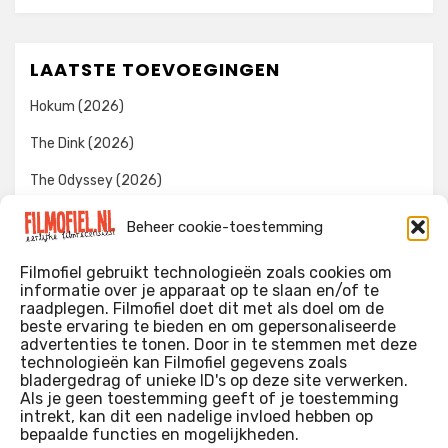
LAATSTE TOEVOEGINGEN
Hokum (2026)
The Dink (2026)
The Odyssey (2026)
Evil Dead Burn (2026)
Beheer cookie-toestemming
The Invite (2026)
Filmofiel gebruikt technologieën zoals cookies om
informatie over je apparaat op te slaan en/of te
raadplegen. Filmofiel doet dit met als doel om de
beste ervaring te bieden en om gepersonaliseerde
WIE IK BEN…?
advertenties te tonen. Door in te stemmen met deze
technologieën kan Filmofiel gegevens zoals
Ik ben ooit begonnen met m’n recensies omdat ik zoveel
bladergedrag of unieke ID's op deze site verwerken.
films keek dat ik af en toe niet meer wist welke ik nu wel of
Als je geen toestemming geeft of je toestemming
intrekt, kan dit een nadelige invloed hebben op
niet gezien had. Ik ben een filmliefhebber, heb als hobby nog
bepaalde functies en mogelijkheden.
erg lang in een videotheek gewerkt, en heb als coproducent