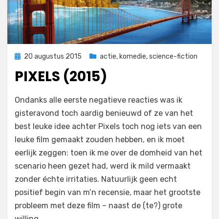
Geplaatst
20 augustus 2015
actie
,
komedie
,
science-fiction
op
PIXELS (2015)
op
door
Laat een reactie achter
Filmofiel.nl
Ondanks alle eerste negatieve reacties was ik
Pixels
gisteravond toch aardig benieuwd of ze van het
(2015)
best leuke idee achter Pixels toch nog iets van een
leuke film gemaakt zouden hebben, en ik moet
eerlijk zeggen: toen ik me over de domheid van het
scenario heen gezet had, werd ik mild vermaakt
zonder échte irritaties. Natuurlijk geen echt
positief begin van m’n recensie, maar het grootste
probleem met deze film – naast de (te?) grote
willing…