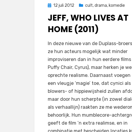
Geplaatst
12 juli 2012
cult
,
drama
,
komedie
op
JEFF, WHO LIVES AT
HOME (2011)
op
door
Laat een reactie achter
Filmofiel.nl
In deze nieuwe van de Duplass-broers
Jeff,
ze hun acteurs mogelijk wat minder
Who
improviseren dan in hun eerdere films
Lives
Puffy Chair, Cyrus), maar herken je we
at
oprechte realisme. Daarnaast voegen
Home
een vleugje ‘magie’ toe, dat cynici als
(2011)
blowers- of hippiewijsheid zullen afd
maar door hun scherpte (in zowel dia
als verhaallijn) raakten ze me wedero
behoorlijk. Hun mumblecore-achterg
geeft de film ’n extra realimse, en in
combinatie met bescheiden locaties k