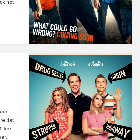
ok het
eer:
re dat
illers
ar,