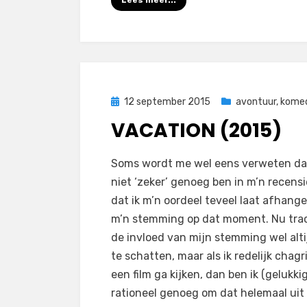
Lees meer...
Geplaatst
12 september 2015
avontuur
,
kome
op
VACATION (2015)
op
door
Laat een reactie achter
Filmofiel.nl
Soms wordt me wel eens verweten dat
Vacation
niet ‘zeker’ genoeg ben in m’n recensi
(2015)
dat ik m’n oordeel teveel laat afhang
m’n stemming op dat moment. Nu trac
de invloed van mijn stemming wel alti
te schatten, maar als ik redelijk chagr
een film ga kijken, dan ben ik (gelukkig
rationeel genoeg om dat helemaal uit