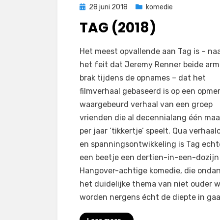
Geplaatst
28 juni 2018
komedie
op
TAG (2018)
op
door
Laat een reactie achter
Filmofiel.nl
Het meest opvallende aan Tag is – na
Tag
het feit dat Jeremy Renner beide ar
(2018)
brak tijdens de opnames – dat het
filmverhaal gebaseerd is op een opmer
waargebeurd verhaal van een groep
vrienden die al decennialang één ma
per jaar ’tikkertje’ speelt. Qua verhaa
en spanningsontwikkeling is Tag echt
een beetje een dertien-in-een-dozijn
Hangover-achtige komedie, die onda
het duidelijke thema van niet ouder w
worden nergens écht de diepte in gaa