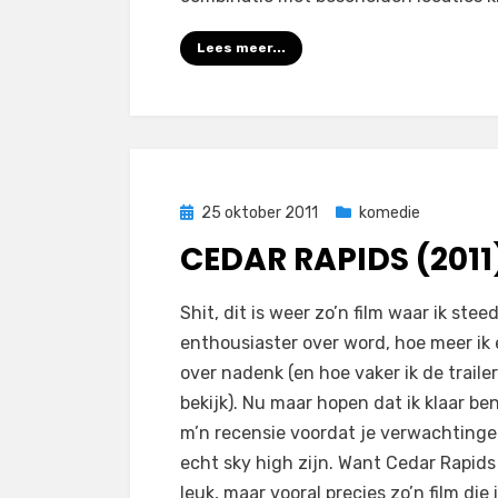
Lees meer...
Geplaatst
25 oktober 2011
komedie
op
CEDAR RAPIDS (2011
op
door
1 reactie
Filmofiel.nl
Shit, dit is weer zo’n film waar ik stee
Cedar
enthousiaster over word, hoe meer ik 
Rapids
over nadenk (en hoe vaker ik de trailer
(2011)
bekijk). Nu maar hopen dat ik klaar be
m’n recensie voordat je verwachting
echt sky high zijn. Want Cedar Rapids 
leuk, maar vooral precies zo’n film die 