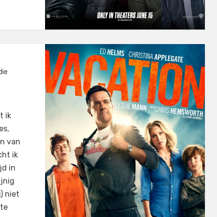
die
 ik
es,
en van
ht ik
jd in
ijnig
) niet
 te