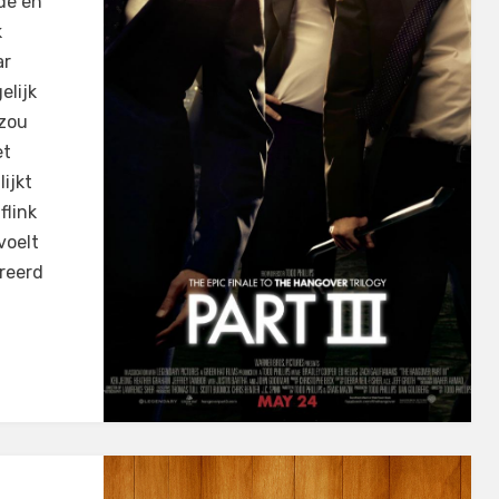
de en
k
ar
elijk
 zou
et
lijkt
flink
voelt
reerd