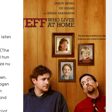
 laten
 (The
l hun
 ze nu
oen,
logen
m
rond
rijgt…