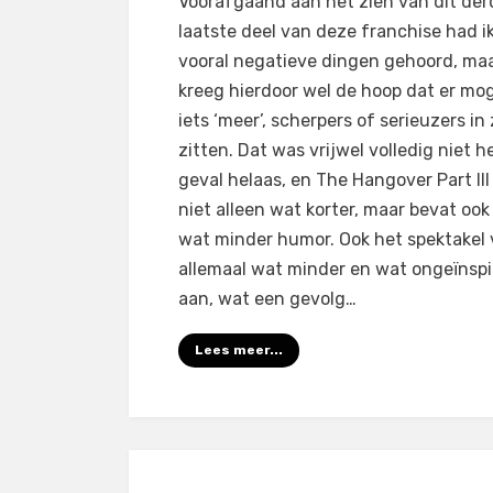
Voorafgaand aan het zien van dit der
The
laatste deel van deze franchise had i
Hangover
vooral negatieve dingen gehoord, ma
Part
kreeg hierdoor wel de hoop dat er mog
III
iets ‘meer’, scherpers of serieuzers in
(2013)
zitten. Dat was vrijwel volledig niet h
geval helaas, en The Hangover Part III 
niet alleen wat korter, maar bevat ook 
wat minder humor. Ook het spektakel 
allemaal wat minder en wat ongeïnspi
aan, wat een gevolg…
Lees meer...