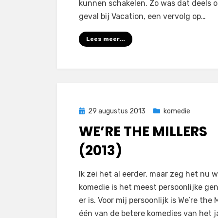
kunnen schakelen. Zo was dat deels o
geval bij Vacation, een vervolg op…
Lees meer...
Geplaatst
29 augustus 2013
komedie
op
WE’RE THE MILLERS
(2013)
op
door
1 reactie
Filmofiel.nl
Ik zei het al eerder, maar zeg het nu w
We’re
komedie is het meest persoonlijke gen
the
er is. Voor mij persoonlijk is We’re the M
Millers
één van de betere komedies van het ja