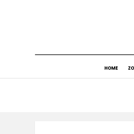
Doorgaan
naar
inhoud
HOME
ZO