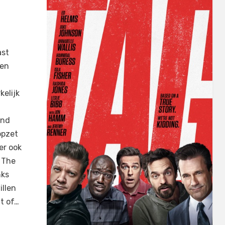
ast
men
kelijk
and
lopzet
er ook
 The
nks
illen
t of…