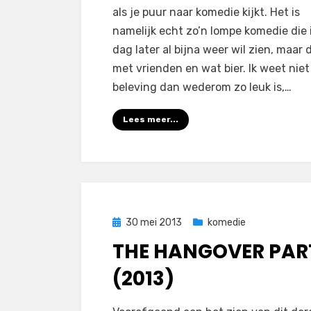
(2013)
als je puur naar komedie kijkt. Het is
namelijk echt zo’n lompe komedie die 
dag later al bijna weer wil zien, maar 
met vrienden en wat bier. Ik weet niet
beleving dan wederom zo leuk is,…
Lees meer...
Geplaatst
30 mei 2013
komedie
op
THE HANGOVER PART 
(2013)
op
door
2 reacties
Filmofiel.nl