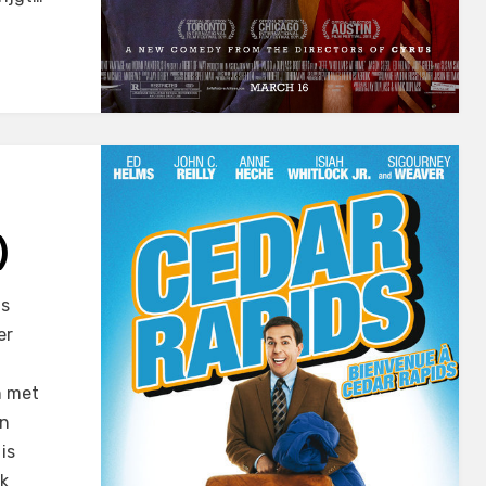
)
ds
er
n met
en
is
ik