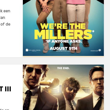
ik een
dan
 of de
III