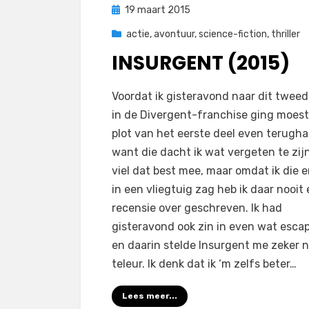
Geplaatst
19 maart 2015
op
actie
,
avontuur
,
science-fiction
,
thriller
INSURGENT (2015)
op
door
Laat een reactie achter
Filmofiel.nl
Voordat ik gisteravond naar dit tweed
Insurgent
in de Divergent-franchise ging moest 
(2015)
plot van het eerste deel even terugha
want die dacht ik wat vergeten te zij
viel dat best mee, maar omdat ik die 
in een vliegtuig zag heb ik daar nooit
recensie over geschreven. Ik had
gisteravond ook zin in even wat esca
en daarin stelde Insurgent me zeker n
teleur. Ik denk dat ik ‘m zelfs beter…
Lees meer...