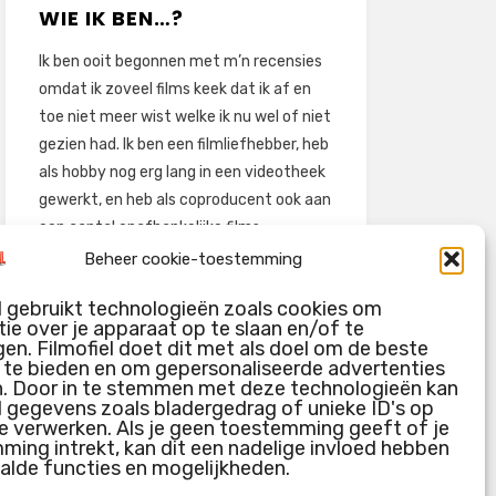
WIE IK BEN…?
Ik ben ooit begonnen met m’n recensies
omdat ik zoveel films keek dat ik af en
toe niet meer wist welke ik nu wel of niet
gezien had. Ik ben een filmliefhebber, heb
als hobby nog erg lang in een videotheek
gewerkt, en heb als coproducent ook aan
een aantal onafhankelijke films
meegewerkt.
Beheer cookie-toestemming
Deze recensies zijn dan ook vooral vrij
l gebruikt technologieën zoals cookies om
pretentieloze uitbreidingen van m’n
ie over je apparaat op te slaan en/of te
voormalige ‘videotheek-geouwehoer’,
en. Filmofiel doet dit met als doel om de beste
g te bieden en om gepersonaliseerde advertenties
aangevuld met een groeiende kennis
n. Door in te stemmen met deze technologieën kan
over de kunde én de kunst van het
l gegevens zoals bladergedrag of unieke ID's op
maken van film.
e verwerken. Als je geen toestemming geeft of je
ing intrekt, kan dit een nadelige invloed hebben
alde functies en mogelijkheden.