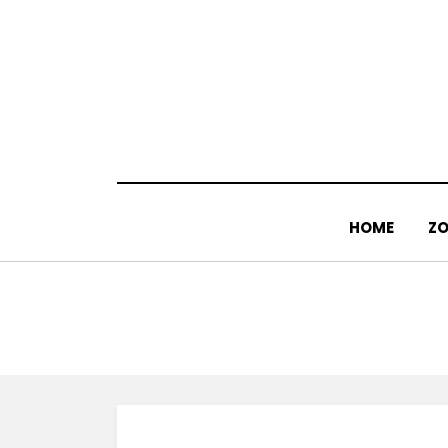
Doorgaan
naar
inhoud
HOME
ZO