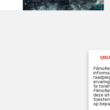
Filmofie
informat
raadpleg
ervarin
te tone
Filmofie
deze sit
toestemm
op bepa