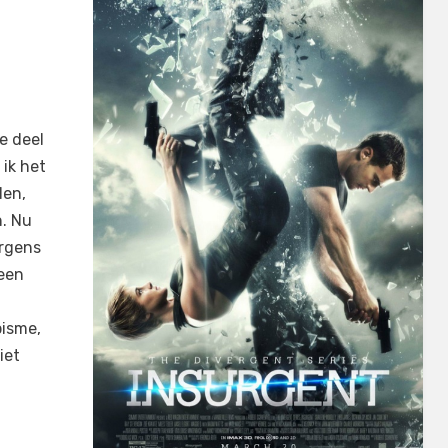
e deel
ik het
len,
n. Nu
ergens
 een
pisme,
iet