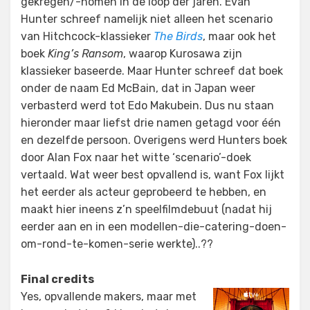
gekregen/-nomen in de loop der jaren. Evan
Hunter schreef namelijk niet alleen het scenario
van Hitchcock-klassieker
The Birds
, maar ook het
boek
King’s Ransom
, waarop Kurosawa zijn
klassieker baseerde. Maar Hunter schreef dat boek
onder de naam Ed McBain, dat in Japan weer
verbasterd werd tot Edo Makubein. Dus nu staan
hieronder maar liefst drie namen getagd voor één
en dezelfde persoon. Overigens werd Hunters boek
door Alan Fox naar het witte ‘scenario’-doek
vertaald. Wat weer best opvallend is, want Fox lijkt
het eerder als acteur geprobeerd te hebben, en
maakt hier ineens z’n speelfilmdebuut (nadat hij
eerder aan en in een modellen-die-catering-doen-
om-rond-te-komen-serie werkte)..??
Final credits
Yes, opvallende makers, maar met