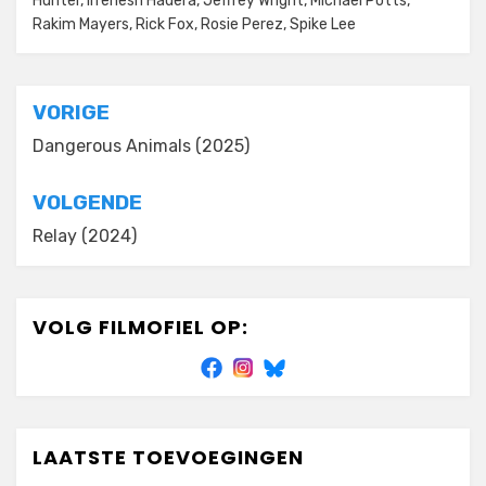
Hunter
,
Ilfenesh Hadera
,
Jeffrey Wright
,
Michael Potts
,
Rakim Mayers
,
Rick Fox
,
Rosie Perez
,
Spike Lee
Bericht
VORIGE
navigatie
Dangerous Animals (2025)
VOLGENDE
Relay (2024)
VOLG FILMOFIEL OP:
LAATSTE TOEVOEGINGEN