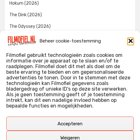
Hokum (2026)
The Dink (2026)
The Odyssey (2026)
Evil Dead Burn (2026)
Beheer cookie-toestemming
The Invite (2026)
Filmofiel gebruikt technologieën zoals cookies om
informatie over je apparaat op te slaan en/of te
raadplegen. Filmofiel doet dit met als doel om de
beste ervaring te bieden en om gepersonaliseerde
WIE IK BEN…?
advertenties te tonen. Door in te stemmen met deze
technologieën kan Filmofiel gegevens zoals
Ik ben ooit begonnen met m’n recensies omdat ik zoveel
bladergedrag of unieke ID's op deze site verwerken.
films keek dat ik af en toe niet meer wist welke ik nu wel of
Als je geen toestemming geeft of je toestemming
intrekt, kan dit een nadelige invloed hebben op
niet gezien had. Ik ben een filmliefhebber, heb als hobby nog
bepaalde functies en mogelijkheden.
erg lang in een videotheek gewerkt, en heb als coproducent
ook aan een aantal onafhankelijke films meegewerkt.
Deze recensies zijn dan ook vooral vrij pretentieloze
Accepteren
uitbreidingen van m’n voormalige ‘videotheek-geouwehoer’,
aangevuld met een groeiende kennis over de kunde én de
Weigeren