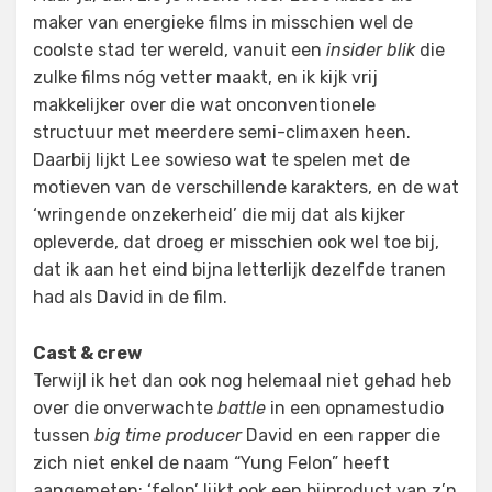
maker van energieke films in misschien wel de
coolste stad ter wereld, vanuit een
insider blik
die
zulke films nóg vetter maakt, en ik kijk vrij
makkelijker over die wat onconventionele
structuur met meerdere semi-climaxen heen.
Daarbij lijkt Lee sowieso wat te spelen met de
motieven van de verschillende karakters, en de wat
‘wringende onzekerheid’ die mij dat als kijker
opleverde, dat droeg er misschien ook wel toe bij,
dat ik aan het eind bijna letterlijk dezelfde tranen
had als David in de film.
Cast & crew
Terwijl ik het dan ook nog helemaal niet gehad heb
over die onverwachte
battle
in een opnamestudio
tussen
big time producer
David en een rapper die
zich niet enkel de naam “Yung Felon” heeft
aangemeten; ‘felon’ lijkt ook een bijproduct van z’n