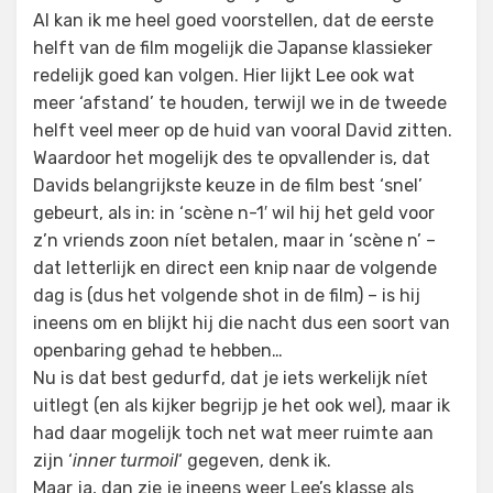
Al kan ik me heel goed voorstellen, dat de eerste
helft van de film mogelijk die Japanse klassieker
redelijk goed kan volgen. Hier lijkt Lee ook wat
meer ‘afstand’ te houden, terwijl we in de tweede
helft veel meer op de huid van vooral David zitten.
Waardoor het mogelijk des te opvallender is, dat
Davids belangrijkste keuze in de film best ‘snel’
gebeurt, als in: in ‘scène n-1′ wil hij het geld voor
z’n vriends zoon níet betalen, maar in ‘scène n’ –
dat letterlijk en direct een knip naar de volgende
dag is (dus het volgende shot in de film) – is hij
ineens om en blijkt hij die nacht dus een soort van
openbaring gehad te hebben…
Nu is dat best gedurfd, dat je iets werkelijk níet
uitlegt (en als kijker begrijp je het ook wel), maar ik
had daar mogelijk toch net wat meer ruimte aan
zijn ‘
inner turmoil
‘ gegeven, denk ik.
Maar ja, dan zie je ineens weer Lee’s klasse als