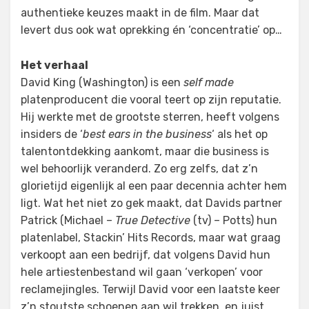
authentieke keuzes maakt in de film. Maar dat
levert dus ook wat oprekking én ‘concentratie’ op…
Het verhaal
David King (Washington) is een
self made
platenproducent die vooral teert op zijn reputatie.
Hij werkte met de grootste sterren, heeft volgens
insiders de ‘
best ears in the business
‘ als het op
talentontdekking aankomt, maar die business is
wel behoorlijk veranderd. Zo erg zelfs, dat z’n
glorietijd eigenlijk al een paar decennia achter hem
ligt. Wat het niet zo gek maakt, dat Davids partner
Patrick (Michael –
True Detective
(tv) – Potts) hun
platenlabel, Stackin’ Hits Records, maar wat graag
verkoopt aan een bedrijf, dat volgens David hun
hele artiestenbestand wil gaan ‘verkopen’ voor
reclamejingles. Terwijl David voor een laatste keer
z’n stoutste schoenen aan wil trekken, en juist