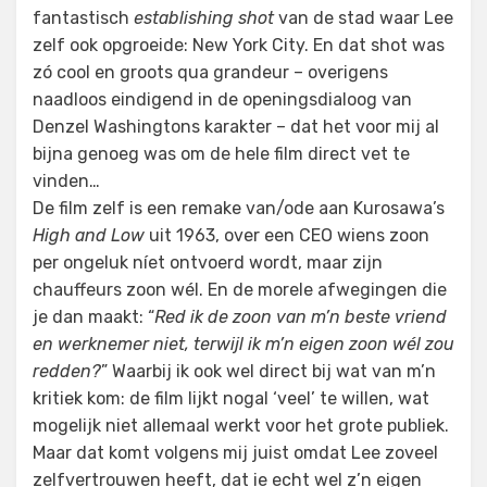
fantastisch
establishing shot
van de stad waar Lee
zelf ook opgroeide: New York City. En dat shot was
zó cool en groots qua grandeur – overigens
naadloos eindigend in de openingsdialoog van
Denzel Washingtons karakter – dat het voor mij al
bijna genoeg was om de hele film direct vet te
vinden…
De film zelf is een remake van/ode aan Kurosawa’s
High and Low
uit 1963, over een CEO wiens zoon
per ongeluk níet ontvoerd wordt, maar zijn
chauffeurs zoon wél. En de morele afwegingen die
je dan maakt: “
Red ik de zoon van m’n beste vriend
en werknemer niet, terwijl ik m’n eigen zoon wél zou
redden?
” Waarbij ik ook wel direct bij wat van m’n
kritiek kom: de film lijkt nogal ‘veel’ te willen, wat
mogelijk niet allemaal werkt voor het grote publiek.
Maar dat komt volgens mij juist omdat Lee zoveel
zelfvertrouwen heeft, dat ie echt wel z’n eigen