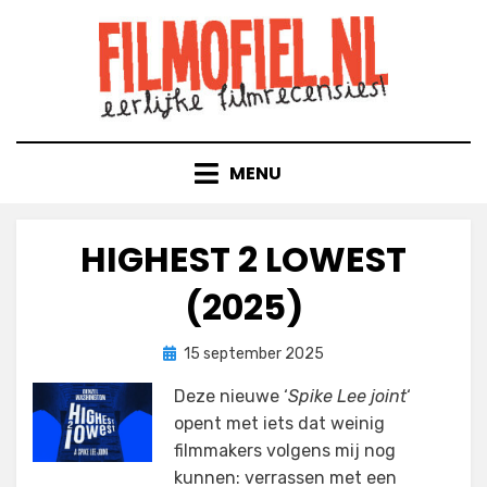
Doorgaan
naar
inhoud
MENU
HIGHEST 2 LOWEST
(2025)
Geplaatst
door
15 september 2025
Filmofiel.nl
op
Deze nieuwe ‘
Spike Lee joint
‘
opent met iets dat weinig
filmmakers volgens mij nog
kunnen: verrassen met een