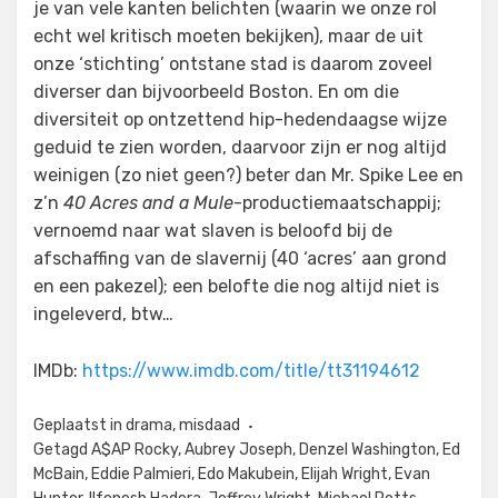
je van vele kanten belichten (waarin we onze rol
echt wel kritisch moeten bekijken), maar de uit
onze ‘stichting’ ontstane stad is daarom zoveel
diverser dan bijvoorbeeld Boston. En om die
diversiteit op ontzettend hip-hedendaagse wijze
geduid te zien worden, daarvoor zijn er nog altijd
weinigen (zo niet geen?) beter dan Mr. Spike Lee en
z’n
40 Acres and a Mule
-productiemaatschappij;
vernoemd naar wat slaven is beloofd bij de
afschaffing van de slavernij (40 ‘acres’ aan grond
en een pakezel); een belofte die nog altijd niet is
ingeleverd, btw…
IMDb:
https://www.imdb.com/title/tt31194612
Geplaatst in
drama
,
misdaad
Getagd
A$AP Rocky
,
Aubrey Joseph
,
Denzel Washington
,
Ed
McBain
,
Eddie Palmieri
,
Edo Makubein
,
Elijah Wright
,
Evan