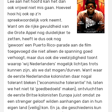
Lee aan het hoofd kan het dan
ook vrijwel niet mis gaan. Hoeveel
hooi hij ook op z’n
spreekwoordelijk vork neemt.
Want om de rijke gevuldheid van
die Grote Appel nog duidelijker te
zetten, heeft ie dus ook nog
‘gewoon’ een Puerto Rico-parade aan de film
toegevoegd die niet alleen de spanning goed
verhoogt, maar dus ook die veelzijdigheid toont
waarop ‘wij Nederlanders’ mogelijk lichtjes trots
kunnen zijn, als we dat mogen/durven. Want waar
de eerste Nederlandse kolonisten daar nogal
tolerant bleken (“economische tolerantie” hè, laten
we het niet té ‘goedbedoeld’ maken), ontvluchtten
de eerste Britse kolonisten Europa juist omdat ze
een strenger geloof wilden aanhangen dan in hun
eigen land (veilig) kon. En ja, die geschiedenis kun