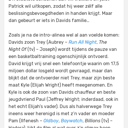
Patrick wil uitkopen, zodat hij weer zélf alle
beslissingsbevoegdheden in handen krijgt. Maar
dan gebeurt er iets in Davids familie…
Zoals je na de intro-alinea wel al aan voelde komen:
Davids zoon Trey (Aubrey –
Run All Night
,
The
Night Of
(tv) – Joseph) wordt tijdens de pauze van
een basketbaltraining ogenschijnlijk ontvoerd.
David krijgt vrij snel een telefoontje waarin om 17,5
miljoen dollar losgeld wordt gevraagd, maar dan
blijkt dat de ontvoerder niet Trey, maar zijn beste
maat Kyle (Elijah Wright) heeft meegenomen. En
Kyle is ook de zoon van Davids chauffeur en beste
jeugdvriend Paul (Jeffrey Wright; inderdaad, ook in
het echt Elijah’s vader). Dus als halverwege Trey
ineens weer herenigd is met z’n vader en moeder
Pam (Ilfenesh –
Oldboy
,
Baywatch
,
Billions
(tv) –
Hadera), lijkt de film al wat over z’n climax heen.