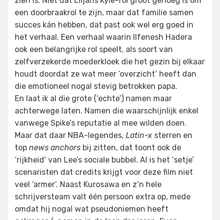
zien is. Niet dat Elijahs Kyle-rol groot genoeg is om
een doorbraakrol te zijn, maar dat familie samen
succes kán hebben, dat past ook wel erg goed in
het verhaal. Een verhaal waarin Ilfenesh Hadera
ook een belangrijke rol speelt, als soort van
zelfverzekerde moederkloek die het gezin bij elkaar
houdt doordat ze wat meer ‘overzicht’ heeft dan
die emotioneel nogal stevig betrokken papa.
En laat ik al die grote (‘echte’) namen maar
achterwege laten. Namen die waarschijnlijk enkel
vanwege Spike’s reputatie al mee wilden doen.
Maar dat daar NBA-legendes,
Latin-x
sterren en
top
news anchors
bij zitten, dat toont ook de
‘rijkheid’ van Lee’s sociale bubbel. Al is het ‘setje’
scenaristen dat credits krijgt voor deze film niet
veel ‘armer’. Naast Kurosawa en z’n hele
schrijversteam valt één persoon extra op, mede
omdat hij nogal wat pseudoniemen heeft