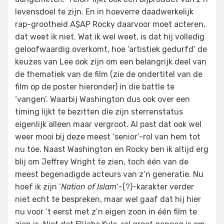
levensdoel te zijn. En in hoeverre daadwerkelijk
rap-grootheid A$AP Rocky daarvoor moet acteren,
dat weet ik niet. Wat ik wel weet, is dat hij volledig
geloofwaardig overkomt, hoe ‘artistiek gedurfd’ de
keuzes van Lee ook zijn om een belangrijk deel van
de thematiek van de film (zie de ondertitel van de
film op de poster hieronder) in die battle te
‘vangen’. Waarbij Washington dus ook over een
timing lijkt te bezitten die zijn sterrenstatus
eigenlijk alleen maar vergroot. Al past dat ook wel
weer mooi bij deze meest ‘senior’-rol van hem tot
nu toe. Naast Washington en Rocky ben ik altijd erg
blij om Jeffrey Wright te zien, toch één van de
meest begenadigde acteurs van z’n generatie. Nu
hoef ik zijn ‘
Nation of Islam
‘-(?)-karakter verder
niet echt te bespreken, maar wel gaaf dat hij hier
nu voor ’t eerst met z’n eigen zoon in één film te